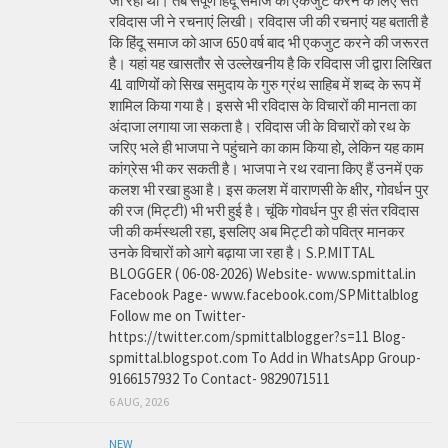
जा रहा था। तब संपूर्ण हिंदू समाज को एकजुट करने के लिए संत
रविदास जी ने रचनाएं लिखी। रविदास जी की रचनाएं यह बताती है
कि हिंदू समाज को आज 650 वर्ष बाद भी एकजुट करने की जरूरत
है। यहां यह खासतौर से उल्लेखनीय है कि रविदास जी द्वारा लिखित
41 वाणियोंं को सिख समुदाय के गुरु ग्रंथ साहिब में शब्द के रूप में
शामिल किया गया है। इससे भी रविदास के विचारों की मानता का
अंदाजा लगाया जा सकता है। रविदास जी के विचारों को रथ के
जरिए भले ही भाजपा ने पहुंचाने का काम किया हो, लेकिन यह काम
कांग्रेस भी कर सकती है। भाजपा ने रथ रवाना किए हैं उनमें एक
कलश भी रखा हुआ है। इस कलश में वाराणसी के क्षीर, गोवर्धन पुर
की रज (मिट्टी) भी भरी हुई है। चूंकि गोवर्धन पुर ही संत रविदास
जी की कर्मस्थली रहा, इसलिए अब मिट्टी को पवित्र मानकर
उनके विचारों को आगे बढ़ाया जा रहा है। S.P.MITTAL
BLOGGER ( 06-08-2026) Website- www.spmittal.in
Facebook Page- www.facebook.com/SPMittalblog
Follow me on Twitter-
https://twitter.com/spmittalblogger?s=11 Blog-
spmittal.blogspot.com To Add in WhatsApp Group-
9166157932 To Contact- 9829071511
6 AUG, 2026
NEW