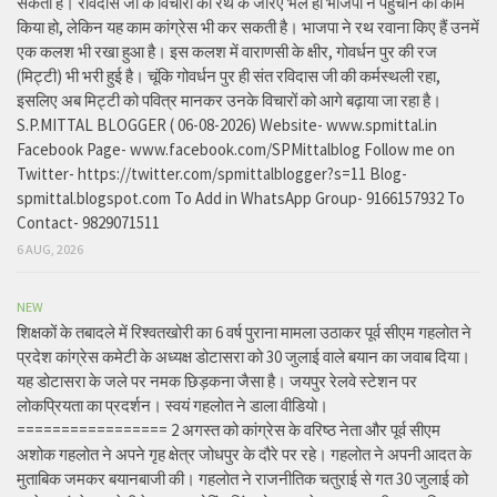
सकता है। रविदास जी के विचारों को रथ के जरिए भले ही भाजपा ने पहुंचाने का काम
किया हो, लेकिन यह काम कांग्रेस भी कर सकती है। भाजपा ने रथ रवाना किए हैं उनमें
एक कलश भी रखा हुआ है। इस कलश में वाराणसी के क्षीर, गोवर्धन पुर की रज
(मिट्टी) भी भरी हुई है। चूंकि गोवर्धन पुर ही संत रविदास जी की कर्मस्थली रहा,
इसलिए अब मिट्टी को पवित्र मानकर उनके विचारों को आगे बढ़ाया जा रहा है।
S.P.MITTAL BLOGGER ( 06-08-2026) Website- www.spmittal.in
Facebook Page- www.facebook.com/SPMittalblog Follow me on
Twitter- https://twitter.com/spmittalblogger?s=11 Blog-
spmittal.blogspot.com To Add in WhatsApp Group- 9166157932 To
Contact- 9829071511
6 AUG, 2026
NEW
शिक्षकों के तबादले में रिश्वतखोरी का 6 वर्ष पुराना मामला उठाकर पूर्व सीएम गहलोत ने
प्रदेश कांग्रेस कमेटी के अध्यक्ष डोटासरा को 30 जुलाई वाले बयान का जवाब दिया।
यह डोटासरा के जले पर नमक छिड़कना जैसा है। जयपुर रेलवे स्टेशन पर
लोकप्रियता का प्रदर्शन। स्वयं गहलोत ने डाला वीडियो।
================= 2 अगस्त को कांग्रेस के वरिष्ठ नेता और पूर्व सीएम
अशोक गहलोत ने अपने गृह क्षेत्र जोधपुर के दौरे पर रहे। गहलोत ने अपनी आदत के
मुताबिक जमकर बयानबाजी की। गहलोत ने राजनीतिक चतुराई से गत 30 जुलाई को