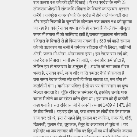
रज कलश रथ को हरी झंडी दिखाई। ये रथ प्रदेश के सभी 25
लोकसभा क्षेत्रों में संत कवि रविदास के विचारों का प्रचार-प्रसार
करेंगे। कांग्रेस का आरोप है कि प्रदेश में होने वाले पंचायती राज
और शहरी निकायों के चुनावों के मद्देनजर रज कलश रथ को घुमाया
जा रहा है। कांग्रेस का अपना तर्क हो सकता है कि लेकिन मौजूदा
समय में समाज में जो जातिवाद हावी है,उसका मुकाबला संत कवि
रविदास के विचारों से ही किया जा सकता है। 650 वर्ष पहले समाज
को जो वातावरण था उसी में चर्मकार रविदास जी ने लिखा, जाति भी
ओछी, जनम भी ओछा, ओछा करम हारा। हम रैदास राम राई को,
कह रैदास बिचारा। यानी हमारी जाति, जनम और कर्म छोटा है,
लेकिन हम तो राजाराम के अनुचर है। अर्थात् जो राम काज में रत
भक्त है, उसका कर्म, जन्म और जाति कमतर कैसे हो सकता है।
उस समय रैदास जैसा संत कवि ही लिख सकता था, मन चंगा तो
कठौती में गंगा। यानी मन पवित्र है तो घर पर गंगा स्नान का पुण्य
मिलता सकता है। चूंकि रविदास चर्मकार थे, इसलिए उनके पास
चमड़ा भिगोने का का छोटा बर्तन होता था। इस बात को ही कठौती
कहा गया है। संत रविदास जी ने अपनी रचनाएं 1489 से 1471 ईवी
के बीच लिखी। यह वह दौर था, जब भारत पर लोदी वंश के शासक
राज कर रहे थे, इस से पहले हिंदू समाज पर कासिम, गजनवी, गौरी,
खिलजी, गुलाम वंश, तुगलक, तैमूर के अत्याचार हो चुके थे। यह
वही दौर था जब तलवार की नोंक पर हिंदुओं का धर्म परिवर्तन कराया