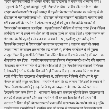
प्रदेश कांग्रेस कमेटी के अध्यक्ष गोविंद सिंह डोटासरा के बयान का भी जवाब दिया।
मालूम हो कि 30 जुलाई को पूर्व मंत्री महेंद्रजीत सिंह मालवीय और उनके समर्थक
प्रदेश कार्यालय आने से पहले जयपुर में गहलोत के सरकारी आवास पर चले गए थे तो
डोटासरा ने नाराजगी जताई थी। डोटासरा की यह नाराजगी गहलोत के नागवार लगी।
यही वजह रही कि गहलोत ने डोटासरा से जुड़े 6 वर्ष पुराने शिक्षकों के तबादले में
रिश्वतखोरी का मामला उठा दिया। गहलाते जब भी मीडिया से संवाद करते हैं तब मीडिया
कर्मियों के रूप में अपने समर्थकों को भी सवाल पूछने का मौका देते हैं। चूंकि गहलोत को
डोटासरा के 30 जुलाई वाले बयान का जवाब देना था, इसलिए प्रेस कॉन्फ्रेंस में
शिक्षकों के तबादले में रिश्वतखोरी का सवाल उठाया गया। गहलोत चाहते तो अपना
जवाब भाजपा के शासन तक सीमित रख सकते थे, लेकिन गहलोत ने 6 वर्ष पुराना
जयपुर स्थित बिड़ला ऑडिटोरियम में आयोजित शिक्षक दिवस के समारोह की घटना का
भी उल्लेख कर दिया। गहलोत का कहना रहा कि तब मैं मुख्यमंत्री था और मैंने सामान्य
शिष्टाचार के नाते समारोह में उपस्थित शिक्षकों से पूछ लिया कि क्या तबादलों में रिश्वत
देनी पड़ती है? तो अधिकांश शिक्षकों ने हां में जवाब दिया। उस समय मेरे साथ शिक्षा
मंत्री गोविंद सिंह डोटासरा भी उपस्थित थे, लेकिन बाद में किसी भी शिक्षक ने मुझे
रिश्वत का कोई सबूत नहीं दिया। गहलोत ने कहा कि हर शासन में शिक्षकों के तबादले में
रिश्वत के आरोप लगते है। गहलोत ने यह बात कहकर डोटासरा के जले पर नमक
छिड़कने वाला काम किया है। भाजपा के नेता आज तक इस मुद्दे को लेकर डोटासरा को
कटघरे में खड़ा करते हैं और अब गहलोत ने भी यह बता दिया कि 6 वर्ष पहले मेरी
सरकार के शिक्षा मंत्री डोटासरा पर भी तबादलों में भ्रष्टाचार के आरोप लगे थे। चूंकि
गहलोत चतुर राजनीतिज्ञ है, इसलिए स्वयं की जुबान से डोटासरा को रिश्वतखोर नहीं