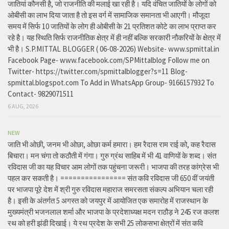
जातियां कौनसी है, जो राजनीति की मलाई खा रही है। यदि वंचित जातियों के लोगों को
ओबीसी का लाभ दिया जाता है तो इस वर्ग में सामाजिक समानता भी आएगी। मौजूदा
समय में सिर्फ 10 जातियों के लोग ही ओबीसी के 21 प्रतिशत कोटे का लाभ प्राप्त कर
रहे है। यह स्थिति सिर्फ राजनीतिक क्षेत्र में ही नहीं बल्कि सरकारी नौकरियों के क्षेत्र में
भी है। S.P.MITTAL BLOGGER ( 06-08-2026) Website- www.spmittal.in
Facebook Page- www.facebook.com/SPMittalblog Follow me on
Twitter- https://twitter.com/spmittalblogger?s=11 Blog-
spmittal.blogspot.com To Add in WhatsApp Group- 9166157932 To
Contact- 9829071511
6 AUG, 2026
NEW
जाति भी ओछी, जनम भी ओछा, ओछा कर्म हमारा। हम रैदास राम राई को, कह रैदास
बिचारा। मन चंगा तो कठौती में गंगा। गुरु ग्रंथ साहिब में भी 41 वाणियों के शब्द। संत
रविदास जी का यह विचार आम लोगों तक पहुंचना जरूरी। भाजपा की तरह कांग्रेस भी
पहल कर सकती है। ================ संत कवि रविदास जी 650 वीं जयंती
पर भाजपा पूरे देश में श्री गुरु रविदास महाराज समरसता संकल्प अभियान चला रही
है। इसी के अंतर्गत 5 अगस्त को जयपुर में आयोजित एक समारोह में राजस्थान के
मुख्यमंत्री भजनलाल शर्मा और भाजपा के प्रदेशाध्यक्ष मदन राठौड़ ने 245 रज कलश
रथ को हरी झंडी दिखाई। ये रथ प्रदेश के सभी 25 लोकसभा क्षेत्रों में संत कवि