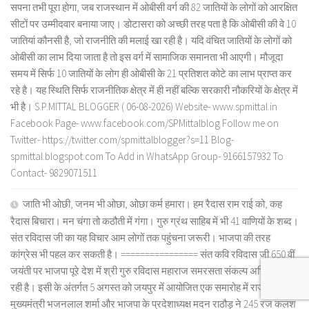
सपना तभी पूरा होगा, जब राजस्थान में ओबीसी वर्ग की 82 जातियों के लोगों को आरक्षित
सीटों पर उम्मीदवार बनाया जाए। डोटासरा को अच्छी तरह पता है कि ओबीसी की वे 10
जातियां कौनसी है, जो राजनीति की मलाई खा रही है। यदि वंचित जातियों के लोगों को
ओबीसी का लाभ दिया जाता है तो इस वर्ग में सामाजिक समानता भी आएगी। मौजूदा
समय में सिर्फ 10 जातियों के लोग ही ओबीसी के 21 प्रतिशत कोटे का लाभ प्राप्त कर
रहे है। यह स्थिति सिर्फ राजनीतिक क्षेत्र में ही नहीं बल्कि सरकारी नौकरियों के क्षेत्र में
भी है। S.P.MITTAL BLOGGER ( 06-08-2026) Website- www.spmittal.in
Facebook Page- www.facebook.com/SPMittalblog Follow me on
Twitter- https://twitter.com/spmittalblogger?s=11 Blog-
spmittal.blogspot.com To Add in WhatsApp Group- 9166157932 To
Contact- 9829071511
जाति भी ओछी, जनम भी ओछा, ओछा कर्म हमारा। हम रैदास राम राई को, कह
रैदास बिचारा। मन चंगा तो कठौती में गंगा। गुरु ग्रंथ साहिब में भी 41 वाणियों के शब्द।
संत रविदास जी का यह विचार आम लोगों तक पहुंचना जरूरी। भाजपा की तरह
कांग्रेस भी पहल कर सकती है। ================ संत कवि रविदास जी 650 वीं
जयंती पर भाजपा पूरे देश में श्री गुरु रविदास महाराज समरसता संकल्प अभियान चला
रही है। इसी के अंतर्गत 5 अगस्त को जयपुर में आयोजित एक समारोह में राजस्थान के
मुख्यमंत्री भजनलाल शर्मा और भाजपा के प्रदेशाध्यक्ष मदन राठौड़ ने 245 रज कलश