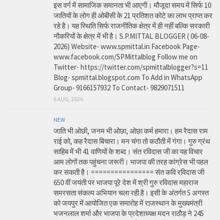
इस वर्ग में सामाजिक समानता भी आएगी। मौजूदा समय में सिर्फ 10
जातियों के लोग ही ओबीसी के 21 प्रतिशत कोटे का लाभ प्राप्त कर
रहे है। यह स्थिति सिर्फ राजनीतिक क्षेत्र में ही नहीं बल्कि सरकारी
नौकरियों के क्षेत्र में भी है। S.P.MITTAL BLOGGER ( 06-08-
2026) Website- www.spmittal.in Facebook Page-
www.facebook.com/SPMittalblog Follow me on
Twitter- https://twitter.com/spmittalblogger?s=11
Blog- spmittal.blogspot.com To Add in WhatsApp
Group- 9166157932 To Contact- 9829071511
6 AUG, 2026
NEW
जाति भी ओछी, जनम भी ओछा, ओछा कर्म हमारा। हम रैदास राम
राई को, कह रैदास बिचारा। मन चंगा तो कठौती में गंगा। गुरु ग्रंथ
साहिब में भी 41 वाणियों के शब्द। संत रविदास जी का यह विचार
आम लोगों तक पहुंचना जरूरी। भाजपा की तरह कांग्रेस भी पहल
कर सकती है। ================ संत कवि रविदास जी
650 वीं जयंती पर भाजपा पूरे देश में श्री गुरु रविदास महाराज
समरसता संकल्प अभियान चला रही है। इसी के अंतर्गत 5 अगस्त
को जयपुर में आयोजित एक समारोह में राजस्थान के मुख्यमंत्री
भजनलाल शर्मा और भाजपा के प्रदेशाध्यक्ष मदन राठौड़ ने 245