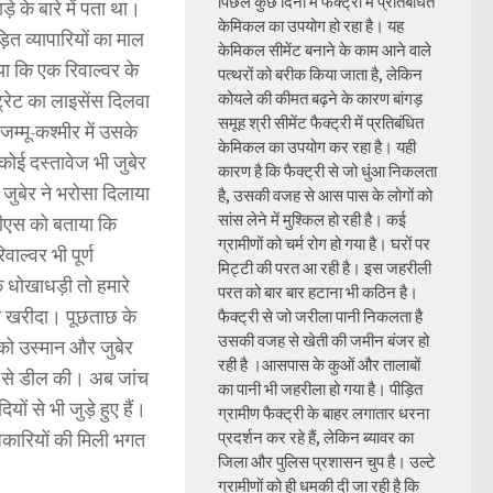
पिछले कुछ दिनों में फैक्ट्री में प्रतिबंधित
े के बारे में पता था।
केमिकल का उपयोग हो रहा है। यह
ित व्यापारियों का माल
केमिकल सीमेंट बनाने के काम आने वाले
या कि एक रिवाल्वर के
पत्थरों को बरीक किया जाता है, लेकिन
्रेट का लाइसेंस दिलवा
कोयले की कीमत बढ़ने के कारण बांगड़
समूह श्री सीमेंट फैक्ट्री में प्रतिबंधित
 जम्मू-कश्मीर में उसके
केमिकल का उपयोग कर रहा है। यही
ोई दस्तावेज भी जुबेर
कारण है कि फैक्ट्री से जो धुंआ निकलता
जुबेर ने भरोसा दिलाया
है, उसकी वजह से आस पास के लोगों को
सांस लेने में मुश्किल हो रही है। कई
एटीएस को बताया कि
ग्रामीणों को चर्म रोग हो गया है। घरों पर
ाल्वर भी पूर्ण
मिट्टी की परत आ रही है। इस जहरीली
 धोखाधड़ी तो हमारे
परत को बार बार हटाना भी कठिन है।
ार खरीदा। पूछताछ के
फैक्ट्री से जो जरीला पानी निकलता है
उसकी वजह से खेती की जमीन बंजर हो
 को उस्मान और जुबेर
रही है ।आसपास के कुओं और तालाबों
ेर से डील की। अब जांच
का पानी भी जहरीला हो गया है। पीड़ित
ं से भी जुड़े हुए हैं।
ग्रामीण फैक्ट्री के बाहर लगातार धरना
धिकारियों की मिली भगत
प्रदर्शन कर रहे हैं, लेकिन ब्यावर का
जिला और पुलिस प्रशासन चुप है। उल्टे
ग्रामीणों को ही धमकी दी जा रही है कि