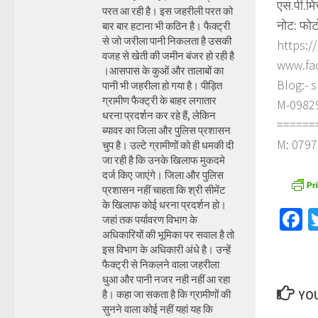
एस.पी.मि
परत आ रही है। इस जहरीली परत को
नोट: फोट
बार बार हटाना भी कठिन है। फैक्ट्री
से जो जरीला पानी निकलता है उसकी
https:/
वजह से खेती की जमीन बंजर हो रही है
www.fa
।आसपास के कुओं और तालाबों का
Blog:- 
पानी भी जहरीला हो गया है। पीड़ित
ग्रामीण फैक्ट्री के बाहर लगातार
M-098290
धरना प्रदर्शन कर रहे हैं, लेकिन
======
ब्यावर का जिला और पुलिस प्रशासन
M: 0797
चुप है। उल्टे ग्रामीणों को ही धमकी दी
जा रही है कि उनके खिलाफ मुकदमे
दर्ज किए जाएंगे। जिला और पुलिस
प्रशासन नहीं चाहता कि श्री सीमेंट
के खिलाफ कोई धरना प्रदर्शन हो।
F
जहां तक पर्यावरण विभाग के
अधिकारियों की भूमिका पर सवाल है तो
इस विभाग के अधिकारी अंधे है। उन्हें
फैक्ट्री से निकलने वाला जहरीला
धुआ और पानी नजर नही नहीं आ रहा
YOU
है। कहा जा सकता है कि ग्रामीणों की
सुनने वाला कोई नहीं यहां यह कि