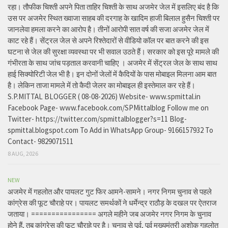
रहा। तौफीक चिश्ती अपने पिता ताहिर चिश्ती के साथ अजमेर जेल में इसलिए बंद है कि
उस पर अजमेर स्थित ख्वाजा साहब की दरगाह के खादिम हाजी बिलाल हुसैन चिश्ती पर
जानलेवा हमला करने का आरोप है। तीनों आरोपी सात वर्ष की सजा अजमेर जेल में
काट रहे हैं। सेंट्रल जेल से अपने रिश्तेदारों से वीडियो कॉल पर बात करने की इस
घटना से जेल की सुरक्षा व्यवस्था पर भी सवाल उठते हैं। सरकार को इस पूरे मामले की
गंभीरता के साथ जांच पड़ताल करवानी चाहिए । अजमेर में सेंट्रल जेल के साथ साथ
हाई सिक्योरिटी जेल भी है। इन दोनों जेलों में कैदियों के पास मोबाइल मिलना आम बात
है। लेकिन ताजा मामले में तो कैदी जेलर का मोबाइल ही इस्तेमाल कर रहे हैं।
S.P.MITTAL BLOGGER ( 08-08-2026) Website- www.spmittal.in
Facebook Page- www.facebook.com/SPMittalblog Follow me on
Twitter- https://twitter.com/spmittalblogger?s=11 Blog-
spmittal.blogspot.com To Add in WhatsApp Group- 9166157932 To
Contact- 9829071511
8 AUG, 2026
NEW
अजमेर में गहलोत और पायलट गुट फिर आमने-सामने। नगर निगम चुनाव से पहले
कांग्रेस की फूट चौराहे पर। पायलट समर्थकों ने धर्मेन्द्र राठौड़ के दखल पर ऐतराज
जताया। ================ अगले महीने जब अजमेर नगर निगम के चुनाव
होने हैं, तब कांग्रेस की फूट चौराहे पर है। चुनाव से पूर्व, पूर्व मुख्यमंत्री अशोक गहलोत