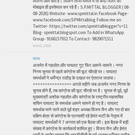
मिलना आम बात है। लेकिन ताजा मामले में तो कैदी जेलर का
मोबाइल ही इस्तेमाल कर रहे हैं। S.P.MITTAL BLOGGER ( 08-
08-2026) Website- www.spmittal.in Facebook Page-
www.facebook.com/SPMittalblog Follow me on
Twitter- https://twitter.com/spmittalblogger?s=11
Blog- spmittal.blogspot.com To Add in WhatsApp
Group- 9166157932 To Contact- 9829071511
8 AUG, 2026
NEW
अजमेर में गहलोत और पायलट गुट फिर आमने-सामने। नगर
निगम चुनाव से पहले कांग्रेस की फूट चौराहे पर। पायलट
समर्थकों ने धर्मेन्द्र राठौड़ के दखल पर ऐतराज जताया।
================ अगले महीने जब अजमेर नगर निगम के
चुनाव होने हैं, तब कांग्रेस की फूट चौराहे पर है। चुनाव से पूर्व, पूर्व
मुख्यमंत्री अशोक गहलोत और कांग्रेस के राष्ट्रीय महासचिव
सचिन पायलट के समर्थक आमने सामने हो गए है। पायलट
समर्थक माने जाने वाले पूर्व शहर अध्यक्ष विजय जैन और गत दो बार
दक्षिण क्षेत्र से कांग्रेस के प्रत्याशी रहे हेमंत भाटी के नेतृत्व में
पायलट समर्थकों ने 7 अगस्त को एक बैठक की। इस बैठक में बड़ी
संख्या में कांग्रेस के कार्यकर्ता शामिल हुए। विजय जैन और हेमंत
भाटी ने आरोप लगाया कि आरटीडीसी के पूर्व अध्यक्ष धर्मेन्द्र राठौड़