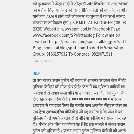
की मुलाकात में पीएम मोदी ने टीएमसी और शिवसेना से आए सांसदों
को भरोसा दिलाया कि उनके राजनीतिक हितों की रक्षा की जाएगी।
यानी वर्ष 2029 में होने वाले लोकसभा के चुनाव में यह सभी सांसद
भाजपा के उम्मीदवार होंगे। S.P.MITTAL BLOGGER ( 08-08-
2026) Website- www.spmittal.in Facebook Page-
www.facebook.com/SPMittalblog Follow me on
Twitter- https://twitter.com/spmittalblogger?s=11
Blog- spmittal.blogspot.com To Add in WhatsApp
Group- 9166157932 To Contact- 9829071511
8 AUG, 2026
NEW
तो क्या जेलर सद्दाम हुसैन की वजह से अजमेर सेंट्रल जेल में बंद
मुस्लिम कैदियों की मौज हो रही है? जेल में बंद मुस्लिम कैदियों का
रिश्तेदारों से संवाद वाला वीडियो उजागर। यह जेल की सुरक्षा के
लिए खतरनाक स्थिति है। ================ भास्कर
अखबार ने यह दावा किया कि उसके पास अजमेर सेंट्रल जेल का
एक ऐसा एक्सक्लूसिव वीडियो है जो यह दर्शाता है कि जेल में बंद
मुस्लिम कैदी अपने रिश्तेदारों से वीडियो कॉलिंग पर संवाद कर रहे
हैं। गंभीर और चिंता का विषय यह है कि इस मामले में जेलर सद्दाम
हुसैन की भूमिका है। जेलर सद्दाम हुसैन मुस्लिम कैदियों को अपने