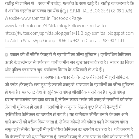
राठौड़ भी शामिल थे। आज भी राठौड़, गहलोत के साथ खड़े हैं। राठौड़ का कहना है कि
मैं अशोक गहलोत का पक्का समर्थक हंू। S.P.MITTAL BLOGGER ( 08-08-2026)
Website- www.spmittal.in Facebook Page-
www.facebook.com/SPMittalblog Follow me on Twitter-
https://twitter.com/spmittalblogger?s=11 Blog- spmittal.blogspot.com
To Add in WhatsApp Group- 9166157932 To Contact- 9829071511
ब्यावर की भी सीमेंट फैक्ट्री से ग्रामीणों का जीना मुश्किल। प्रतिबंधित केमिकल
कचरे के इस्तेमाल से पर्यावरण, पानी जमीन सब कुछ खराब हो रहा है। ब्यावर का जिला
और पुलिस प्रशासन चुप: पर्यावरण विभाग के अधिकारी तो अंधे हैं।
================ राजस्थान के ब्यावर के निकट अंधेरी देवरी में श्री सीमेंट का
जो प्लांट (फैक्ट्री) लगा हुआ है उसकी वजह से आसपास के ग्रामीणों का जीना मुश्किल
हो गया है। यह प्लांट देश के सुविख्यात बांगड़ औद्योगिक घराने का है। यूं तो बांगड़
घराना समाजसेवा का दावा करता है,लेकिन ब्यावर प्लांट की वजह से ग्रामीणों को सांस
लेना भी मुश्किल हो रहा है। ग्रामीणों के अनुसार पिछले कुछ दिनों में फैक्ट्री में
प्रतिबंधित केमिकल का उपयोग हो रहा है। यह केमिकल सीमेंट बनाने के काम आने
वाले पत्थरों को बरीक किया जाता है, लेकिन कोयले की कीमत बढ़ने के कारण बांगड़
समूह श्री सीमेंट फैक्ट्री में प्रतिबंधित केमिकल का उपयोग कर रहा है। यही कारण है
कि फैक्ट्री से जो धुंआ निकलता है, उसकी वजह से आस पास के लोगों को सांस लेने में