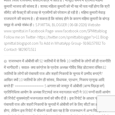
ब्यावर जिला राजसमंद संसदीय क्षेत्र में आता है। मौजूदा समय में श्रीमती महिमा
कुमारी भाजपा की सांसद है। शायद महिला कुमारी को भी यह भी पता नहीं होगा कि श्री
सीमेंट की फैक्ट्री की वजह से ग्रामीणों को परेशान हो रही है। महिमा कुमारी मेवाड़
राजघराने की सदस्य हे। हो सकता है कि सांसद होने के कारण महिमा कुमारी के बांगड़
समूह से अच्छे संबंध हो। S.P.MITTAL BLOGGER ( 06-08-2026) Website-
www.spmittal.in Facebook Page- www.facebook.com/SPMittalblog
Follow me on Twitter- https://twitter.com/spmittalblogger?s=11 Blog-
spmittal.blogspot.com To Add in WhatsApp Group- 9166157932 To
Contact- 9829071511
राजस्थान में ओबीसी की 92 जातियों में से सिर्फ 10 जातियों के लोगों की ही राजनीति
में भागीदारी। सवाल- क्या कांग्रेस के प्रदेश अध्यक्ष गोविंद सिंह डोटासरा वंचित 82
जातियों के लोगों को पंचायती राज और शहरी निकायों के चुनाव में उम्मीद बनाएंगे?
आखिर क्यों 10 जातियों के लोग ही सांसद, विधायक, प्रधान, निकाय प्रमुख आदि
बनते हैं? ================ 5 अगस्त को जयपुर में ओबीसी (अन्य पिछड़ा वर्ग)
प्रतिनिधित्व आयोग के अध्यक्ष रिटायर्ड जज मदनलाल भाटी ने 900 पन्नों वाली आयोग
की रिपोर्ट मुख्यमंत्री भजनलाल शर्मा को सौंप दी है। इस रिपोर्ट के आधार पर ही
पंचायती राज और शहरी निकायों के चुनावों में ओबीसी वर्ग के लिए सीटों का आरक्षण
होगा, लेकिन इस रिपोर्ट में चौकाने वाली बात यह है कि राजस्थान में अन्य पिछड़ा वर्ग