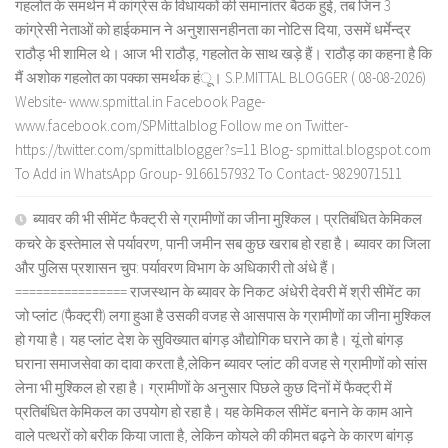
गहलोत के समर्थन में कांग्रेस के विधायकों की समानांतर बैठक हुई, तब जिन 3
कांग्रेसी नेताओं को हाईकमान ने अनुशासनहीनता का नोटिस दिया, उसमें धर्मेन्द्र
राठौड़ भी शामिल थे। आज भी राठौड़, गहलोत के साथ खड़े हैं। राठौड़ का कहना है कि
मैं अशोक गहलोत का पक्का समर्थक हंू। S.P.MITTAL BLOGGER ( 08-08-2026)
Website- www.spmittal.in Facebook Page-
www.facebook.com/SPMittalblog Follow me on Twitter-
https://twitter.com/spmittalblogger?s=11 Blog- spmittal.blogspot.com
To Add in WhatsApp Group- 9166157932 To Contact- 9829071511
ब्यावर की भी सीमेंट फैक्ट्री से ग्रामीणों का जीना मुश्किल। प्रतिबंधित केमिकल
कचरे के इस्तेमाल से पर्यावरण, पानी जमीन सब कुछ खराब हो रहा है। ब्यावर का जिला
और पुलिस प्रशासन चुप: पर्यावरण विभाग के अधिकारी तो अंधे हैं।
================ राजस्थान के ब्यावर के निकट अंधेरी देवरी में श्री सीमेंट का
जो प्लांट (फैक्ट्री) लगा हुआ है उसकी वजह से आसपास के ग्रामीणों का जीना मुश्किल
हो गया है। यह प्लांट देश के सुविख्यात बांगड़ औद्योगिक घराने का है। यूं तो बांगड़
घराना समाजसेवा का दावा करता है,लेकिन ब्यावर प्लांट की वजह से ग्रामीणों को सांस
लेना भी मुश्किल हो रहा है। ग्रामीणों के अनुसार पिछले कुछ दिनों में फैक्ट्री में
प्रतिबंधित केमिकल का उपयोग हो रहा है। यह केमिकल सीमेंट बनाने के काम आने
वाले पत्थरों को बरीक किया जाता है, लेकिन कोयले की कीमत बढ़ने के कारण बांगड़