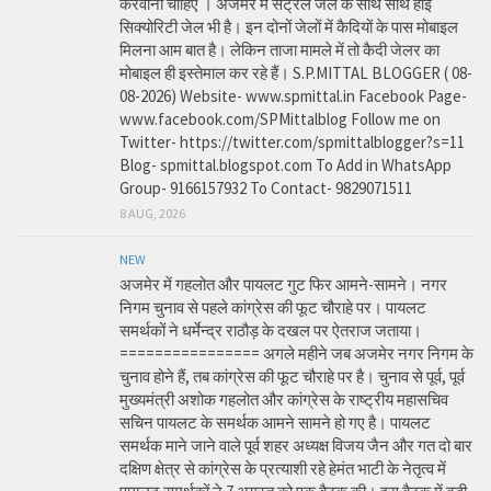
करवानी चाहिए । अजमेर में सेंट्रल जेल के साथ साथ हाई
सिक्योरिटी जेल भी है। इन दोनों जेलों में कैदियों के पास मोबाइल
मिलना आम बात है। लेकिन ताजा मामले में तो कैदी जेलर का
मोबाइल ही इस्तेमाल कर रहे हैं। S.P.MITTAL BLOGGER ( 08-
08-2026) Website- www.spmittal.in Facebook Page-
www.facebook.com/SPMittalblog Follow me on
Twitter- https://twitter.com/spmittalblogger?s=11
Blog- spmittal.blogspot.com To Add in WhatsApp
Group- 9166157932 To Contact- 9829071511
8 AUG, 2026
NEW
अजमेर में गहलोत और पायलट गुट फिर आमने-सामने। नगर
निगम चुनाव से पहले कांग्रेस की फूट चौराहे पर। पायलट
समर्थकों ने धर्मेन्द्र राठौड़ के दखल पर ऐतराज जताया।
================ अगले महीने जब अजमेर नगर निगम के
चुनाव होने हैं, तब कांग्रेस की फूट चौराहे पर है। चुनाव से पूर्व, पूर्व
मुख्यमंत्री अशोक गहलोत और कांग्रेस के राष्ट्रीय महासचिव
सचिन पायलट के समर्थक आमने सामने हो गए है। पायलट
समर्थक माने जाने वाले पूर्व शहर अध्यक्ष विजय जैन और गत दो बार
दक्षिण क्षेत्र से कांग्रेस के प्रत्याशी रहे हेमंत भाटी के नेतृत्व में