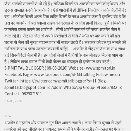
जैसे आतंकी संगठनों से भी रहे हैं। तौफिक चिश्ती पर आतंकी संगठनों को हथियार और
ड्रग्स सप्लाई करने के आरोप है। ऐसे आरोपों में ही तौफिक चिश्ती पंजाब के जेलों में बंद
रहा। तौफीक चिश्ती अपने पिता ताहिर चिश्ती के साथ अजमेर जेल में इसलिए बंद है कि
उस पर अजमेर स्थित ख्वाजा साहब की दरगाह के खादिम हाजी बिलाल हुसैन चिश्ती पर
जानलेवा हमला करने का आरोप है। तीनों आरोपी सात वर्ष की सजा अजमेर जेल में
काट रहे हैं। सेंट्रल जेल से अपने रिश्तेदारों से वीडियो कॉल पर बात करने की इस
घटना से जेल की सुरक्षा व्यवस्था पर भी सवाल उठते हैं। सरकार को इस पूरे मामले की
गंभीरता के साथ जांच पड़ताल करवानी चाहिए । अजमेर में सेंट्रल जेल के साथ साथ
हाई सिक्योरिटी जेल भी है। इन दोनों जेलों में कैदियों के पास मोबाइल मिलना आम बात
है। लेकिन ताजा मामले में तो कैदी जेलर का मोबाइल ही इस्तेमाल कर रहे हैं।
S.P.MITTAL BLOGGER ( 08-08-2026) Website- www.spmittal.in
Facebook Page- www.facebook.com/SPMittalblog Follow me on
Twitter- https://twitter.com/spmittalblogger?s=11 Blog-
spmittal.blogspot.com To Add in WhatsApp Group- 9166157932 To
Contact- 9829071511
8 AUG, 2026
NEW
अजमेर में गहलोत और पायलट गुट फिर आमने-सामने। नगर निगम चुनाव से पहले
कांग्रेस की फूट चौराहे पर। पायलट समर्थकों ने धर्मेन्द्र राठौड़ के दखल पर ऐतराज