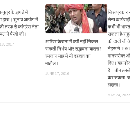
ता-पुत्र के झगडे में
जिस प्रकार र
का हाथ। चुनाव आयोग में
सैन्य कार्यवा
 तरफ से कांग्रेस नेता
कभी भी भारत 
बल ने पैरवी की।
सकता है-राहुल
की दादी जी 
आखिर कैराना में क्यों नहीं निकल
13, 2017
नेहरू ने 196
सकती निर्भय और सद्भावना यात्रा?
मानसरोवर और
रमजान माह में भी दहशत का
दिए। यह नरें
माहौल।
है। चीन हमल
JUNE 17, 2016
कर सकता-जयम
लद्दाख।
MAY 24, 2022