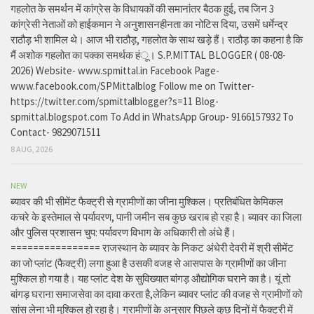
गहलोत के समर्थन में कांग्रेस के विधायकों की समानांतर बैठक हुई, तब जिन 3
कांग्रेसी नेताओं को हाईकमान ने अनुशासनहीनता का नोटिस दिया, उसमें धर्मेन्द्र
राठौड़ भी शामिल थे। आज भी राठौड़, गहलोत के साथ खड़े हैं। राठौड़ का कहना है कि
मैं अशोक गहलोत का पक्का समर्थक हंू। S.P.MITTAL BLOGGER ( 08-08-
2026) Website- www.spmittal.in Facebook Page-
www.facebook.com/SPMittalblog Follow me on Twitter-
https://twitter.com/spmittalblogger?s=11 Blog-
spmittal.blogspot.com To Add in WhatsApp Group- 9166157932 To
Contact- 9829071511
8 AUG, 2026
NEW
ब्यावर की भी सीमेंट फैक्ट्री से ग्रामीणों का जीना मुश्किल। प्रतिबंधित केमिकल
कचरे के इस्तेमाल से पर्यावरण, पानी जमीन सब कुछ खराब हो रहा है। ब्यावर का जिला
और पुलिस प्रशासन चुप: पर्यावरण विभाग के अधिकारी तो अंधे हैं।
================ राजस्थान के ब्यावर के निकट अंधेरी देवरी में श्री सीमेंट
का जो प्लांट (फैक्ट्री) लगा हुआ है उसकी वजह से आसपास के ग्रामीणों का जीना
मुश्किल हो गया है। यह प्लांट देश के सुविख्यात बांगड़ औद्योगिक घराने का है। यूं तो
बांगड़ घराना समाजसेवा का दावा करता है,लेकिन ब्यावर प्लांट की वजह से ग्रामीणों को
सांस लेना भी मुश्किल हो रहा है। ग्रामीणों के अनुसार पिछले कुछ दिनों में फैक्ट्री में