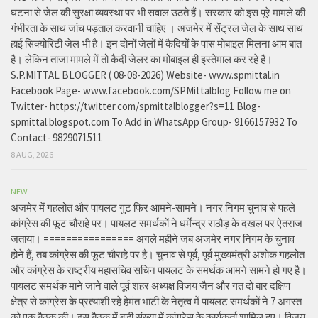
घटना से जेल की सुरक्षा व्यवस्था पर भी सवाल उठते हैं। सरकार को इस पूरे मामले की
गंभीरता के साथ जांच पड़ताल करवानी चाहिए । अजमेर में सेंट्रल जेल के साथ साथ
हाई सिक्योरिटी जेल भी है। इन दोनों जेलों में कैदियों के पास मोबाइल मिलना आम बात
है। लेकिन ताजा मामले में तो कैदी जेलर का मोबाइल ही इस्तेमाल कर रहे हैं।
S.P.MITTAL BLOGGER ( 08-08-2026) Website- www.spmittal.in
Facebook Page- www.facebook.com/SPMittalblog Follow me on
Twitter- https://twitter.com/spmittalblogger?s=11 Blog-
spmittal.blogspot.com To Add in WhatsApp Group- 9166157932 To
Contact- 9829071511
8 AUG, 2026
NEW
अजमेर में गहलोत और पायलट गुट फिर आमने-सामने। नगर निगम चुनाव से पहले
कांग्रेस की फूट चौराहे पर। पायलट समर्थकों ने धर्मेन्द्र राठौड़ के दखल पर ऐतराज
जताया। ================ अगले महीने जब अजमेर नगर निगम के चुनाव
होने हैं, तब कांग्रेस की फूट चौराहे पर है। चुनाव से पूर्व, पूर्व मुख्यमंत्री अशोक गहलोत
और कांग्रेस के राष्ट्रीय महासचिव सचिन पायलट के समर्थक आमने सामने हो गए है।
पायलट समर्थक माने जाने वाले पूर्व शहर अध्यक्ष विजय जैन और गत दो बार दक्षिण
क्षेत्र से कांग्रेस के प्रत्याशी रहे हेमंत भाटी के नेतृत्व में पायलट समर्थकों ने 7 अगस्त
को एक बैठक की। इस बैठक में बड़ी संख्या में कांग्रेस के कार्यकर्ता शामिल हुए। विजय