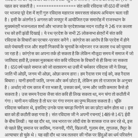
पहल कर सकती है। ================ संत कवि रविदास जी 650 वीं जयंती
पर भाजपा पूरे देश में श्री गुरु रविदास महाराज समरसता संकल्प अभियान चला रही
है। इसी के अंतर्गत 5 अगस्त को जयपुर में आयोजित एक समारोह में राजस्थान के
मुख्यमंत्री भजनलाल शर्मा और भाजपा के प्रदेशाध्यक्ष मदन राठौड़ ने 245 रज कलश
रथ को हरी झंडी दिखाई। ये रथ प्रदेश के सभी 25 लोकसभा क्षेत्रों में संत कवि
रविदास के विचारों का प्रचार-प्रसार करेंगे। कांग्रेस का आरोप है कि प्रदेश में होने
वाले पंचायती राज और शहरी निकायों के चुनावों के मद्देनजर रज कलश रथ को घुमाया
जा रहा है। कांग्रेस का अपना तर्क हो सकता है कि लेकिन मौजूदा समय में समाज में जो
जातिवाद हावी है,उसका मुकाबला संत कवि रविदास के विचारों से ही किया जा सकता
है। 650 वर्ष पहले समाज को जो वातावरण था उसी में चर्मकार रविदास जी ने लिखा,
जाति भी ओछी, जनम भी ओछा, ओछा करम हारा। हम रैदास राम राई को, कह रैदास
बिचारा। यानी हमारी जाति, जनम और कर्म छोटा है, लेकिन हम तो राजाराम के अनुचर
है। अर्थात् जो राम काज में रत भक्त है, उसका कर्म, जन्म और जाति कमतर कैसे हो
सकता है। उस समय रैदास जैसा संत कवि ही लिख सकता था, मन चंगा तो कठौती में
गंगा। यानी मन पवित्र है तो घर पर गंगा स्नान का पुण्य मिलता सकता है। चूंकि
रविदास चर्मकार थे, इसलिए उनके पास चमड़ा भिगोने का का छोटा बर्तन होता था। इस
बात को ही कठौती कहा गया है। संत रविदास जी ने अपनी रचनाएं 1489 से 1471 ईवी
के बीच लिखी। यह वह दौर था, जब भारत पर लोदी वंश के शासक राज कर रहे थे, इस
से पहले हिंदू समाज पर कासिम, गजनवी, गौरी, खिलजी, गुलाम वंश, तुगलक, तैमूर के
अत्याचार हो चुके थे। यह वही दौर था जब तलवार की नोंक पर हिंदुओं का धर्म परिवर्तन