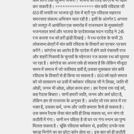
आम लोगों तक पहुंचना जरूरी। भाजपा की तरह कांग्रेस भी पहल
कर सकती है। ================ संत कवि रविदास जी
650 वीं जयंती पर भाजपा पूरे देश में श्री गुरु रविदास महाराज
समरसता संकल्प अभियान चला रही है। इसी के अंतर्गत 5 अगस्त
को जयपुर में आयोजित एक समारोह में राजस्थान के मुख्यमंत्री
भजनलाल शर्मा और भाजपा के प्रदेशाध्यक्ष मदन राठौड़ ने 245
रज कलश रथ को हरी झंडी दिखाई। ये रथ प्रदेश के सभी 25
लोकसभा क्षेत्रों में संत कवि रविदास के विचारों का प्रचार-प्रसार
करेंगे। कांग्रेस का आरोप है कि प्रदेश में होने वाले पंचायती राज
और शहरी निकायों के चुनावों के मद्देनजर रज कलश रथ को घुमाया
जा रहा है। कांग्रेस का अपना तर्क हो सकता है कि लेकिन मौजूदा
समय में समाज में जो जातिवाद हावी है,उसका मुकाबला संत कवि
रविदास के विचारों से ही किया जा सकता है। 650 वर्ष पहले समाज
को जो वातावरण था उसी में चर्मकार रविदास जी ने लिखा, जाति भी
ओछी, जनम भी ओछा, ओछा करम हारा। हम रैदास राम राई को,
कह रैदास बिचारा। यानी हमारी जाति, जनम और कर्म छोटा है,
लेकिन हम तो राजाराम के अनुचर है। अर्थात् जो राम काज में रत
भक्त है, उसका कर्म, जन्म और जाति कमतर कैसे हो सकता है।
उस समय रैदास जैसा संत कवि ही लिख सकता था, मन चंगा तो
कठौती में गंगा। यानी मन पवित्र है तो घर पर गंगा स्नान का पुण्य
मिलता सकता है। चूंकि रविदास चर्मकार थे, इसलिए उनके पास
चमड़ा भिगोने का का छोटा बर्तन होता था। इस बात को ही कठौती