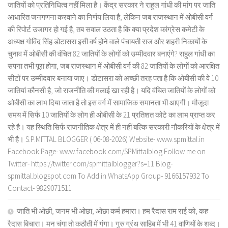
जातियों को प्रतिनिधित्व नहीं मिला है। केंद्र सरकार ने राहुल गांधी की मांग पर जाति
आधारित जनगणना करवाने का निर्णय लिया है, लेकिन जब राजस्थान में ओबीसी वर्ग
की रिपोर्ट उजागर हो गई है, तब सवाल उठता है कि क्या प्रदेश कांग्रेस कमेटी के
अध्यक्ष गोविंद सिंह डोटासरा इसी वर्ष होने वाले पंचायती राज और शहरी निकायों के
चुनाव में ओबीसी की वंचित 82 जातियों के लोगों को उम्मीदवार बनाएंगे? राहुल गांधी का
सपना तभी पूरा होगा, जब राजस्थान में ओबीसी वर्ग की 82 जातियों के लोगों को आरक्षित
सीटों पर उम्मीदवार बनाया जाए। डोटासरा को अच्छी तरह पता है कि ओबीसी की वे 10
जातियां कौनसी है, जो राजनीति की मलाई खा रही है। यदि वंचित जातियों के लोगों को
ओबीसी का लाभ दिया जाता है तो इस वर्ग में सामाजिक समानता भी आएगी। मौजूदा
समय में सिर्फ 10 जातियों के लोग ही ओबीसी के 21 प्रतिशत कोटे का लाभ प्राप्त कर
रहे है। यह स्थिति सिर्फ राजनीतिक क्षेत्र में ही नहीं बल्कि सरकारी नौकरियों के क्षेत्र में
भी है। S.P.MITTAL BLOGGER ( 06-08-2026) Website- www.spmittal.in
Facebook Page- www.facebook.com/SPMittalblog Follow me on
Twitter- https://twitter.com/spmittalblogger?s=11 Blog-
spmittal.blogspot.com To Add in WhatsApp Group- 9166157932 To
Contact- 9829071511
जाति भी ओछी, जनम भी ओछा, ओछा कर्म हमारा। हम रैदास राम राई को, कह
रैदास बिचारा। मन चंगा तो कठौती में गंगा। गुरु ग्रंथ साहिब में भी 41 वाणियों के शब्द।