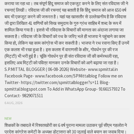
कराया जा रहा था। तब संपूर्ण हिंदू समाज को एकजुट करने के लिए संत रविदास जी ने
रचनाएं लिखी। रविदास जी की रचनाएं यह बताती है कि हिंदू समाज को आज 650 वर्ष
बाद भी एकजुट करने की जरूरत है। यहां यह खासतौर से उल्लेखनीय है कि रविदास
जी द्वारा लिखित 41 वाणियोंं को सिख समुदाय के गुरु ग्रंथ साहिब में शब्द के रूप में
शामिल किया गया है। इससे भी रविदास के विचारों की मानता का अंदाजा लगाया जा
सकता है। रविदास जी के विचारों को रथ के जरिए भले ही भाजपा ने पहुंचाने का काम
किया हो, लेकिन यह काम कांग्रेस भी कर सकती है। भाजपा ने रथ रवाना किए हैं उनमें
एक कलश भी रखा हुआ है। इस कलश में वाराणसी के क्षीर, गोवर्धन पुर की रज
(मिट्टी) भी भरी हुई है। चूंकि गोवर्धन पुर ही संत रविदास जी की कर्मस्थली रहा,
इसलिए अब मिट्टी को पवित्र मानकर उनके विचारों को आगे बढ़ाया जा रहा है।
S.P.MITTAL BLOGGER ( 06-08-2026) Website- www.spmittal.in
Facebook Page- www.facebook.com/SPMittalblog Follow me on
Twitter- https://twitter.com/spmittalblogger?s=11 Blog-
spmittal.blogspot.com To Add in WhatsApp Group- 9166157932 To
Contact- 9829071511
6 AUG, 2026
NEW
शिक्षकों के तबादले में रिश्वतखोरी का 6 वर्ष पुराना मामला उठाकर पूर्व सीएम गहलोत ने
प्रदेश कांग्रेस कमेटी के अध्यक्ष डोटासरा को 30 जुलाई वाले बयान का जवाब दिया।