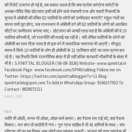
की रिपोर्ट उजागर हो गई है, तब सवाल उठता है कि क्या प्रदेश कांग्रेस कमेटी के
अध्यक्ष गोविंद सिंह डोटासरा इसी वर्ष होने वाले पंचायती राज और शहरी निकायों के
चुनाव में ओबीसी की वंचित 82 जातियों के लोगों को उम्मीदवार बनाएंगे? राहुल गांधी का
सपना तभी पूरा होगा, जब राजस्थान में ओबीसी वर्ग की 82 जातियों के लोगों को आरक्षित
सीटों पर उम्मीदवार बनाया जाए। डोटासरा को अच्छी तरह पता है कि ओबीसी की वे 10
जातियां कौनसी है, जो राजनीति की मलाई खा रही है। यदि वंचित जातियों के लोगों को
ओबीसी का लाभ दिया जाता है तो इस वर्ग में सामाजिक समानता भी आएगी। मौजूदा
समय में सिर्फ 10 जातियों के लोग ही ओबीसी के 21 प्रतिशत कोटे का लाभ प्राप्त कर
रहे है। यह स्थिति सिर्फ राजनीतिक क्षेत्र में ही नहीं बल्कि सरकारी नौकरियों के क्षेत्र में
भी है। S.P.MITTAL BLOGGER ( 06-08-2026) Website- www.spmittal.in
Facebook Page- www.facebook.com/SPMittalblog Follow me on
Twitter- https://twitter.com/spmittalblogger?s=11 Blog-
spmittal.blogspot.com To Add in WhatsApp Group- 9166157932 To
Contact- 9829071511
6 AUG, 2026
NEW
जाति भी ओछी, जनम भी ओछा, ओछा कर्म हमारा। हम रैदास राम राई को, कह रैदास
बिचारा। मन चंगा तो कठौती में गंगा। गुरु ग्रंथ साहिब में भी 41 वाणियों के शब्द। संत
रविदास जी का यह विचार आम लोगों तक पहुंचना जरूरी। भाजपा की तरह कांग्रेस भी