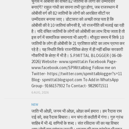
चुनाव में ओबीसी की वंचित 82 जातियों के लोगों को उम्मीदवार
बनाएंगे? राहुल गांधी का सपना तभी पूरा होगा, जब राजस्थान में
ओबीसी वर्ग की 82 जातियों के लोगों को आरक्षित सीटों पर
उम्मीदवार बनाया जाए। डोटासरा को अच्छी तरह पता है कि
ओबीसी की वे 10 जातियां कौनसी है, जो राजनीति की मलाई खा रही
है। यदि वंचित जातियों के लोगों को ओबीसी का लाभ दिया जाता है तो
इस वर्ग में सामाजिक समानता भी आएगी। मौजूदा समय में सिर्फ 10
जातियों के लोग ही ओबीसी के 21 प्रतिशत कोटे का लाभ प्राप्त कर
रहे है। यह स्थिति सिर्फ राजनीतिक क्षेत्र में ही नहीं बल्कि सरकारी
नौकरियों के क्षेत्र में भी है। S.P.MITTAL BLOGGER ( 06-08-
2026) Website- www.spmittal.in Facebook Page-
www.facebook.com/SPMittalblog Follow me on
Twitter- https://twitter.com/spmittalblogger?s=11
Blog- spmittal.blogspot.com To Add in WhatsApp
Group- 9166157932 To Contact- 9829071511
6 AUG, 2026
NEW
जाति भी ओछी, जनम भी ओछा, ओछा कर्म हमारा। हम रैदास राम
राई को, कह रैदास बिचारा। मन चंगा तो कठौती में गंगा। गुरु ग्रंथ
साहिब में भी 41 वाणियों के शब्द। संत रविदास जी का यह विचार