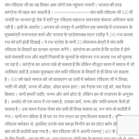
संत रविदास जी का यह विचार आम लोगों तक पहुंचना जरूरी। भाजपा की तरह
कांग्रेस भी पहल कर सकती है। ================ संत कवि रविदास जी 650 वीं
जयंती पर भाजपा पूरे देश में श्री गुरु रविदास महाराज समरसता संकल्प अभियान चला
रही है। इसी के अंतर्गत 5 अगस्त को जयपुर में आयोजित एक समारोह में राजस्थान के
मुख्यमंत्री भजनलाल शर्मा और भाजपा के प्रदेशाध्यक्ष मदन राठौड़ ने 245 रज कलश
रथ को हरी झंडी दिखाई। ये रथ प्रदेश के सभी 25 लोकसभा क्षेत्रों में संत कवि
रविदास के विचारों का प्रचार-प्रसार करेंगे। कांग्रेस का आरोप है कि प्रदेश में होने
वाले पंचायती राज और शहरी निकायों के चुनावों के मद्देनजर रज कलश रथ को घुमाया
जा रहा है। कांग्रेस का अपना तर्क हो सकता है कि लेकिन मौजूदा समय में समाज में जो
जातिवाद हावी है,उसका मुकाबला संत कवि रविदास के विचारों से ही किया जा सकता
है। 650 वर्ष पहले समाज को जो वातावरण था उसी में चर्मकार रविदास जी ने लिखा,
जाति भी ओछी, जनम भी ओछा, ओछा करम हारा। हम रैदास राम राई को, कह रैदास
बिचारा। यानी हमारी जाति, जनम और कर्म छोटा है, लेकिन हम तो राजाराम के अनुचर
है। अर्थात् जो राम काज में रत भक्त है, उसका कर्म, जन्म और जाति कमतर कैसे हो
सकता है। उस समय रैदास जैसा संत कवि ही लिख सकता था, मन चंगा तो कठौती में
गंगा। यानी मन पवित्र है तो घर पर गंगा स्नान का पुण्य मिलता सकता है। चूंकि
रविदास चर्मकार थे, इसलिए उनके पास चमड़ा भिगोने का का छोटा बर्तन होता था। इस
बात को ही कठौती कहा गया है। संत रविदास जी ने अपनी रचनाएं 1489 से 1471 ईवी
के बीच लिखी। यह वह दौर था, जब भारत पर लोदी वंश के शासक राज कर रहे थे, इस