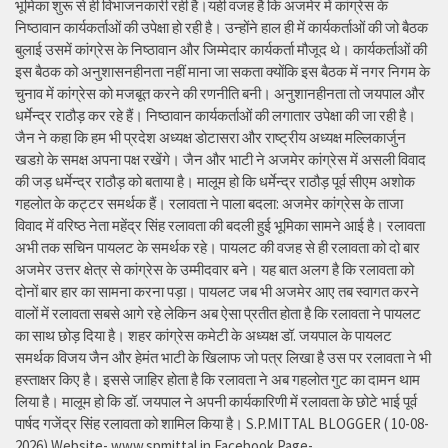
भूमिका शुरू से ही विभाजनकारी रही है।यही वजह है कि अजमेर में कांग्रेस के
निष्ठावान कार्यकर्ताओं की उपेक्षा हो रही है। उन्होंने हाल ही में कार्यकर्ताओं की जो बैठक
बुलाई उसमें कांग्रेस के निष्ठावान और जिम्मेदार कार्यकर्ता मौजूद थे। कार्यकर्ताओं की
इस बैठक को अनुशासनहीनता नहीं माना जा सकता क्योंकि इस बैठक में नगर निगम के
चुनाव में कांग्रेस को मजबूत करने की रणनीति बनी। अनुशानहीनता तो जयपाल और
धर्मेन्द्र राठौड़ कर रहे हैं। निष्ठावान कार्यकर्ताओं की लगातार उपेक्षा की जा रही है।
जैन ने कहा कि हम भी प्रदेश अध्यक्ष डोटासरा और राष्ट्रीय अध्यक्ष मल्लिकार्जुन
खडग़े के समक्ष अपना पक्ष रखेंगे। जैन और भाटी ने अजमेर कांग्रेस में असली विवाद
की जड़ धर्मेन्द्र राठौड़ को बताया है। मालूम हो कि धर्मेन्द्र राठौड़ पूर्व सीएम अशोक
गहलोत के कट्टर समर्थक हैं। रलावता ने पाला बदला: अजमेर कांग्रेस के ताजा
विवाद में वरिष्ठ नेता महेंद्र सिंह रलावता की बदली हुई भूमिका सामने आई है। रलावता
अभी तक सचिन पायलट के समर्थक रहे। पायलट की वजह से ही रलावता को दो बार
अजमेर उत्तर क्षेत्र से कांग्रेस के उम्मीदवार बने। यह बात अलग है कि रलावता को
दोनों बार हार का सामना करना पड़ा। पायलट जब भी अजमेर आए तब स्वागत करने
वालों में रलावता सबसे आगे रहे लेकिन अब ऐसा प्रतीत होता है कि रलावता ने पायलट
का साथ छोड़ दिया है। शहर कांग्रेस कमेटी के अध्यक्ष डॉ. जयपाल के पायलट
समर्थक विजय जैन और हेमंत भाटी के खिलाफ जो पत्र लिखा है उस पर रलावता ने भी
हस्ताक्षर किए है। इससे जाहिर होता है कि रलावता ने अब गहलोत गुट का दामन थाम
लिया है। मालूम हो कि डॉ. जयपाल ने अपनी कार्यकारिणी में रलावता के छोटे भाई पूर्व
पार्षद गजेंद्र सिंह रलावता को शामिल किया है। S.P.MITTAL BLOGGER ( 10-08-
2026) Website- www.spmittal.in Facebook Page-