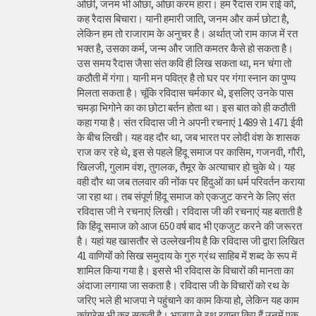
ओछी, जनम भी ओछा, ओछा करम हारा। हम रैदास राम राई को,
कह रैदास बिचारा। यानी हमारी जाति, जनम और कर्म छोटा है,
लेकिन हम तो राजाराम के अनुचर है। अर्थात् जो राम काज में रत
भक्त है, उसका कर्म, जन्म और जाति कमतर कैसे हो सकता है।
उस समय रैदास जैसा संत कवि ही लिख सकता था, मन चंगा तो
कठौती में गंगा। यानी मन पवित्र है तो घर पर गंगा स्नान का पुण्य
मिलता सकता है। चूंकि रविदास चर्मकार थे, इसलिए उनके पास
चमड़ा भिगोने का का छोटा बर्तन होता था। इस बात को ही कठौती
कहा गया है। संत रविदास जी ने अपनी रचनाएं 1489 से 1471 ईवी
के बीच लिखी। यह वह दौर था, जब भारत पर लोदी वंश के शासक
राज कर रहे थे, इस से पहले हिंदू समाज पर कासिम, गजनवी, गौरी,
खिलजी, गुलाम वंश, तुगलक, तैमूर के अत्याचार हो चुके थे। यह
वही दौर था जब तलवार की नोंक पर हिंदुओं का धर्म परिवर्तन कराया
जा रहा था। तब संपूर्ण हिंदू समाज को एकजुट करने के लिए संत
रविदास जी ने रचनाएं लिखी। रविदास जी की रचनाएं यह बताती है
कि हिंदू समाज को आज 650 वर्ष बाद भी एकजुट करने की जरूरत
है। यहां यह खासतौर से उल्लेखनीय है कि रविदास जी द्वारा लिखित
41 वाणियोंं को सिख समुदाय के गुरु ग्रंथ साहिब में शब्द के रूप में
शामिल किया गया है। इससे भी रविदास के विचारों की मानता का
अंदाजा लगाया जा सकता है। रविदास जी के विचारों को रथ के
जरिए भले ही भाजपा ने पहुंचाने का काम किया हो, लेकिन यह काम
कांग्रेस भी कर सकती है। भाजपा ने रथ रवाना किए हैं उनमें एक