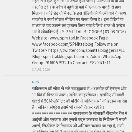
गहलोत ने एक कुली से भी उसके हाल जाने। प्लेटफार्म के बा जब
गहलोत ट्रेन के कोच में पहुंचे तो यहां भी एक एक यात्री से हाथ
मिलाया। कोई डेढ़ दो मिनट के इस वीडियो को फिल्मी गाने के साथ
गहलोत ने स्वयं सोशल मीडिया पर पोस्ट किया है। इस वीडियो के
माध्यम से यह जताने का प्रयास किया गया है कि वे आज भी प्रदेश
भर में लोकप्रिय हैं। S.P.MITTAL BLOGGER ( 03-08-2026)
Website- www.spmittal.in Facebook Page-
www.facebook.com/SPMittalblog Follow me on
Twitter- https://twitter.com/spmittalblogger?s=11
Blog- spmittal.blogspot.com To Add in WhatsApp
Group- 9166157932 To Contact- 9829071511
3 AUG, 2026
NEW
पाकिस्तान की सीमा से सटे खाजूवाला से 50 करोड़ की हेरोइन और
11 विदेशी पिस्टल जब्त। ड्रोन का इस्तेमाल। इसलिए सीमावर्ती
क्षेत्रों में 50 किलोमीटर की परिधि में अतिक्रमणों को हटाया जा रहा
है। लेकिन कांग्रेस इसमें भी राजनीति कर रही है।
================= राजस्थान के सीमावर्ती बीकानेर रेंज में
आईजी ओम प्रकाश और एसपी मृदुल कच्छावा के निर्देशन में नार्को
आर्म्स, सिडीकेट के खिलाफ जो अभियान चलाया जा रहा है, उसी
का परिणाम रहा कि 2 अगस्त को खाजूवाला क्षेत्र से पचास करोड़