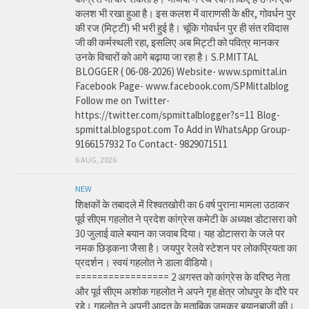
कलश भी रखा हुआ है। इस कलश में वाराणसी के क्षीर, गोवर्धन पुर
की रज (मिट्टी) भी भरी हुई है। चूंकि गोवर्धन पुर ही संत रविदास
जी की कर्मस्थली रहा, इसलिए अब मिट्टी को पवित्र मानकर
उनके विचारों को आगे बढ़ाया जा रहा है। S.P.MITTAL
BLOGGER ( 06-08-2026) Website- www.spmittal.in
Facebook Page- www.facebook.com/SPMittalblog
Follow me on Twitter-
https://twitter.com/spmittalblogger?s=11 Blog-
spmittal.blogspot.com To Add in WhatsApp Group-
9166157932 To Contact- 9829071511
6 AUG, 2026
NEW
शिक्षकों के तबादले में रिश्वतखोरी का 6 वर्ष पुराना मामला उठाकर
पूर्व सीएम गहलोत ने प्रदेश कांग्रेस कमेटी के अध्यक्ष डोटासरा को
30 जुलाई वाले बयान का जवाब दिया। यह डोटासरा के जले पर
नमक छिड़कना जैसा है। जयपुर रेलवे स्टेशन पर लोकप्रियता का
प्रदर्शन। स्वयं गहलोत ने डाला वीडियो।
================= 2 अगस्त को कांग्रेस के वरिष्ठ नेता
और पूर्व सीएम अशोक गहलोत ने अपने गृह क्षेत्र जोधपुर के दौरे पर
रहे। गहलोत ने अपनी आदत के मुताबिक जमकर बयानबाजी की।