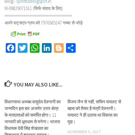
Blog:-
spmittalblogspot.in
M-09829071511 (सिर्फ संवाद के लिए)
==============================
==
अपने वाट्सएप ग्रुप को 7976585247 नम्बर से जोड़े
Facebook
Twitter
WhatsApp
LinkedIn
Blogger
Share
YOU MAY ALSO LIKE...
विधानसभा अध्यक्ष वासुदेव देवनानी का
विजय जैन से नहीं, सचिन पायलट से
जन्मदिन इस बार अजमेर उत्तर क्षेत्र
बहस को तैयार है मंत्री देवनानी।
के मतदाताओं को समर्पित होगा। 11
पायलट ने ही उठाया था विकास का
जनवरी को धूमधाम से मनेगा। भाजपा
मुद्दा।
विधायक देवी सिंह शेखावत का
NOVEMBER 5, 2017
किशनगढ़ में शानदार स्वागत।