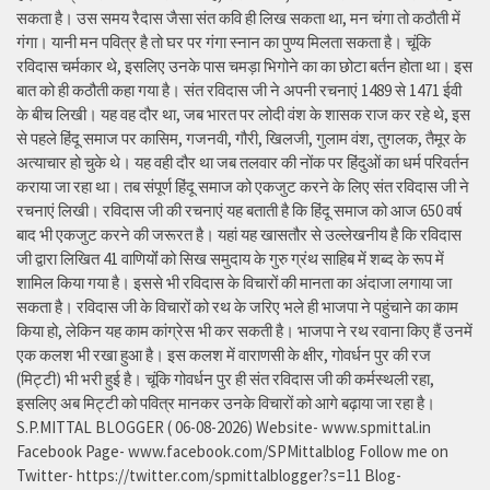
सकता है। उस समय रैदास जैसा संत कवि ही लिख सकता था, मन चंगा तो कठौती में
गंगा। यानी मन पवित्र है तो घर पर गंगा स्नान का पुण्य मिलता सकता है। चूंकि
रविदास चर्मकार थे, इसलिए उनके पास चमड़ा भिगोने का का छोटा बर्तन होता था। इस
बात को ही कठौती कहा गया है। संत रविदास जी ने अपनी रचनाएं 1489 से 1471 ईवी
के बीच लिखी। यह वह दौर था, जब भारत पर लोदी वंश के शासक राज कर रहे थे, इस
से पहले हिंदू समाज पर कासिम, गजनवी, गौरी, खिलजी, गुलाम वंश, तुगलक, तैमूर के
अत्याचार हो चुके थे। यह वही दौर था जब तलवार की नोंक पर हिंदुओं का धर्म परिवर्तन
कराया जा रहा था। तब संपूर्ण हिंदू समाज को एकजुट करने के लिए संत रविदास जी ने
रचनाएं लिखी। रविदास जी की रचनाएं यह बताती है कि हिंदू समाज को आज 650 वर्ष
बाद भी एकजुट करने की जरूरत है। यहां यह खासतौर से उल्लेखनीय है कि रविदास
जी द्वारा लिखित 41 वाणियोंं को सिख समुदाय के गुरु ग्रंथ साहिब में शब्द के रूप में
शामिल किया गया है। इससे भी रविदास के विचारों की मानता का अंदाजा लगाया जा
सकता है। रविदास जी के विचारों को रथ के जरिए भले ही भाजपा ने पहुंचाने का काम
किया हो, लेकिन यह काम कांग्रेस भी कर सकती है। भाजपा ने रथ रवाना किए हैं उनमें
एक कलश भी रखा हुआ है। इस कलश में वाराणसी के क्षीर, गोवर्धन पुर की रज
(मिट्टी) भी भरी हुई है। चूंकि गोवर्धन पुर ही संत रविदास जी की कर्मस्थली रहा,
इसलिए अब मिट्टी को पवित्र मानकर उनके विचारों को आगे बढ़ाया जा रहा है।
S.P.MITTAL BLOGGER ( 06-08-2026) Website- www.spmittal.in
Facebook Page- www.facebook.com/SPMittalblog Follow me on
Twitter- https://twitter.com/spmittalblogger?s=11 Blog-