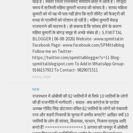
खड़े हे। ब्यावर जिला राजसमंद संसदीय क्षेत्र में आता है। मौजूदा
समय में श्रीमती महिमा कुमारी भाजपा की सांसद है। शायद महिला
कुमारी को भी यह भी पता नहीं होगा कि श्री सीमेंट की फैक्ट्री की
वजह से ग्रामीणों को परेशान हो रही है। महिमा कुमारी मेवाड़
राजघराने की सदस्य हे। हो सकता है कि सांसद होने के कारण
महिमा कुमारी के बांगड़ समूह से अच्छे संबंध हो। S.P.MITTAL
BLOGGER ( 06-08-2026) Website- www.spmittal.in
Facebook Page- www.facebook.com/SPMittalblog
Follow me on Twitter-
https://twitter.com/spmittalblogger?s=11 Blog-
spmittal.blogspot.com To Add in WhatsApp Group-
9166157932 To Contact- 9829071511
6 AUG, 2026
NEW
राजस्थान में ओबीसी की 92 जातियों में से सिर्फ 10 जातियों के लोगों
की ही राजनीति में भागीदारी। सवाल- क्या कांग्रेस के प्रदेश
अध्यक्ष गोविंद सिंह डोटासरा वंचित 82 जातियों के लोगों को पंचायती
राज और शहरी निकायों के चुनाव में उम्मीद बनाएंगे? आखिर क्यों 10
जातियों के लोग ही सांसद, विधायक, प्रधान, निकाय प्रमुख आदि
बनते हैं? ================ 5 अगस्त को जयपुर में ओबीसी