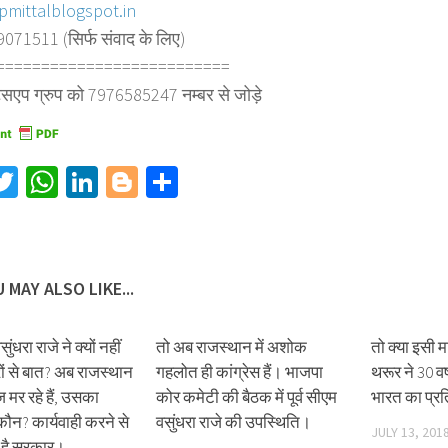
pmittalblogspot.in
71511 (सिर्फ संवाद के लिए)
========================
==
्सएप ग्रुप को 7976585247 नम्बर से जोड़े
acebook
Twitter
WhatsApp
LinkedIn
Blogger
Share
 MAY ALSO LIKE...
ंधरा राजे ने क्यों नहीं
तो अब राजस्थान में अशोक
तो क्या इसी
रों से बात? अब राजस्थान
गहलोत ही कांग्रेस हैं। भाजपा
थरूर ने 30 वर
ज मर रहे हैं, उसका
कोर कमेटी की बैठक में पूर्व सीएम
भारत का प्रत
 कौन? कार्यवाही करने से
वसुंधरा राजे की उपस्थिति।
JULY 13, 201
ी है सरकार।