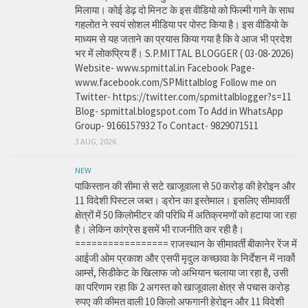
मिलाया। कोई डेढ़ दो मिनट के इस वीडियो को फिल्मी गाने के साथ
गहलोत ने स्वयं सोशल मीडिया पर पोस्ट किया है। इस वीडियो के
माध्यम से यह जताने का प्रयास किया गया है कि वे आज भी प्रदेश
भर में लोकप्रिय हैं। S.P.MITTAL BLOGGER ( 03-08-2026)
Website- www.spmittal.in Facebook Page-
www.facebook.com/SPMittalblog Follow me on
Twitter- https://twitter.com/spmittalblogger?s=11
Blog- spmittal.blogspot.com To Add in WhatsApp
Group- 9166157932 To Contact- 9829071511
3 AUG, 2026
NEW
पाकिस्तान की सीमा से सटे खाजूवाला से 50 करोड़ की हेरोइन और
11 विदेशी पिस्टल जब्त। ड्रोन का इस्तेमाल। इसलिए सीमावर्ती
क्षेत्रों में 50 किलोमीटर की परिधि में अतिक्रमणों को हटाया जा रहा
है। लेकिन कांग्रेस इसमें भी राजनीति कर रही है।
================= राजस्थान के सीमावर्ती बीकानेर रेंज में
आईजी ओम प्रकाश और एसपी मृदुल कच्छावा के निर्देशन में नार्को
आर्म्स, सिडीकेट के खिलाफ जो अभियान चलाया जा रहा है, उसी
का परिणाम रहा कि 2 अगस्त को खाजूवाला क्षेत्र से पचास करोड़
रुपए की कीमत वाली 10 किलो अफगानी हेरोइन और 11 विदेशी