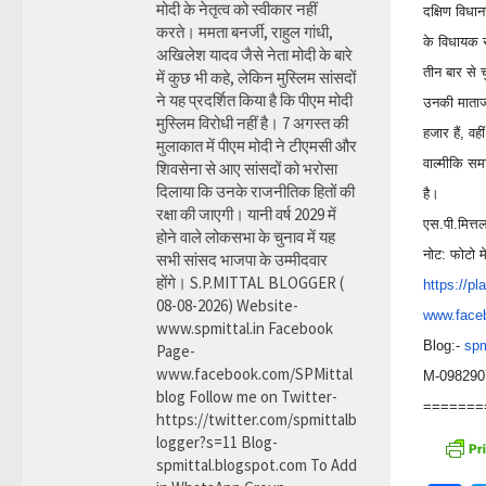
मोदी के नेतृत्व को स्वीकार नहीं
दक्षिण विधा
करते। ममता बनर्जी, राहुल गांधी,
के विधायक र
अखिलेश यादव जैसे नेता मोदी के बारे
तीन बार से च
में कुछ भी कहे, लेकिन मुस्लिम सांसदों
ने यह प्रदर्शित किया है कि पीएम मोदी
उनकी माताजी
मुस्लिम विरोधी नहीं है। 7 अगस्त की
हजार हैं, व
मुलाकात में पीएम मोदी ने टीएमसी और
वाल्मीकि समा
शिवसेना से आए सांसदों को भरोसा
दिलाया कि उनके राजनीतिक हितों की
है।
रक्षा की जाएगी। यानी वर्ष 2029 में
एस.पी.मित्त
होने वाले लोकसभा के चुनाव में यह
नोट: फोटो म
सभी सांसद भाजपा के उम्मीदवार
होंगे। S.P.MITTAL BLOGGER (
https://pl
08-08-2026) Website-
www.face
www.spmittal.in Facebook
Blog:-
spm
Page-
www.facebook.com/SPMittal
M-09829071
blog Follow me on Twitter-
=======
https://twitter.com/spmittalb
logger?s=11 Blog-
spmittal.blogspot.com To Add