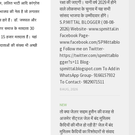
रक्षा की जाएगी। यानी वर्ष 2029 में होने
पाल, ललित भाटी आदि कांग्रेस
वाले लोकसभा के चुनाव में यह सभी
भाजपा की नेता है जो लगातार
सांसद भाजपा के उम्मीदवार होंगे।
नाव हारे हैं। डाॅ. जयपाल और
S.P.MITTAL BLOGGER ( 08-08-
2026) Website- www.spmittal.in
 रैगर समाज के मतदाता 30
Facebook Page-
15 हजार मतदाता हैं। यहां
www.facebook.com/SPMittalblo
तदाताओं की संख्या भी अच्छी
g Follow me on Twitter-
https://twitter.com/spmittalblo
gger?s=11 Blog-
spmittal.blogspot.com To Add in
WhatsApp Group- 9166157932
To Contact- 9829071511
8 AUG, 2026
NEW
तो क्या जेलर सद्दाम हुसैन की वजह से
अजमेर सेंट्रल जेल में बंद मुस्लिम
कैदियों की मौज हो रही है? जेल में बंद
मुस्लिम कैदियों का रिश्तेदारों से संवाद