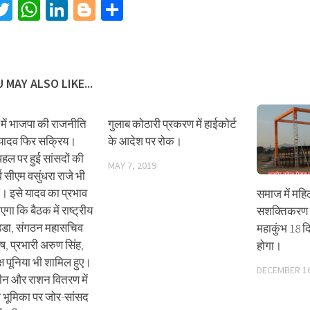
acebook
Twitter
WhatsApp
LinkedIn
Blogger
Share
 MAY ALSO LIKE...
में भाजपा की राजनीति
गुलाब कोठारी प्रकरण में हाईकोर्ट
द्र यादव फिर सक्रिय।
के आदेश पर रोक।
हल पर हुई सांसदों की
MAY 7, 2019
र्व सीएम वसुंधरा राजे भी
ं। इसे यादव का प्रभाव
समाज में महि
गा कि बैठक में राष्ट्रीय
सशक्तिकरण क
ड्डा, संगठन महासचिव
महाकुंभ 18 द
ष, प्रभारी अरुण सिंह,
होगा।
क्ष पूनिया भी शामिल हुए।
DECEMBER 16
्सीन और राशन वितरण में
 भूमिका पर जोर-सांसद