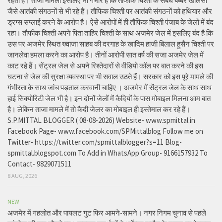
रहता है। ताजा मामला इसलिए भी गंभीर है कि तौफीक चिश्ती के संबंध बब्बर खालसा
जैसे आतंकी संगठनों से भी रहे हैं। तौफिक चिश्ती पर आतंकी संगठनों को हथियार और
ड्रग्स सप्लाई करने के आरोप है। ऐसे आरोपों में ही तौफिक चिश्ती पंजाब के जेलों में बंद
रहा। तौफीक चिश्ती अपने पिता ताहिर चिश्ती के साथ अजमेर जेल में इसलिए बंद है कि
उस पर अजमेर स्थित ख्वाजा साहब की दरगाह के खादिम हाजी बिलाल हुसैन चिश्ती पर
जानलेवा हमला करने का आरोप है। तीनों आरोपी सात वर्ष की सजा अजमेर जेल में
काट रहे हैं। सेंट्रल जेल से अपने रिश्तेदारों से वीडियो कॉल पर बात करने की इस
घटना से जेल की सुरक्षा व्यवस्था पर भी सवाल उठते हैं। सरकार को इस पूरे मामले की
गंभीरता के साथ जांच पड़ताल करवानी चाहिए । अजमेर में सेंट्रल जेल के साथ साथ
हाई सिक्योरिटी जेल भी है। इन दोनों जेलों में कैदियों के पास मोबाइल मिलना आम बात
है। लेकिन ताजा मामले में तो कैदी जेलर का मोबाइल ही इस्तेमाल कर रहे हैं।
S.P.MITTAL BLOGGER ( 08-08-2026) Website- www.spmittal.in
Facebook Page- www.facebook.com/SPMittalblog Follow me on
Twitter- https://twitter.com/spmittalblogger?s=11 Blog-
spmittal.blogspot.com To Add in WhatsApp Group- 9166157932 To
Contact- 9829071511
8 AUG, 2026
NEW
अजमेर में गहलोत और पायलट गुट फिर आमने-सामने। नगर निगम चुनाव से पहले