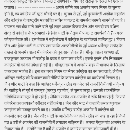
कांग्रेस की फूट चौराहे पर। पायलट समर्थकों ने धर्मेन्द्र राठौड़ के दखल पर ऐतराज
जताया। ================ अगले महीने जब अजमेर नगर निगम के चुनाव
होने हैं, तब कांग्रेस की फूट चौराहे पर है। चुनाव से पूर्व, पूर्व मुख्यमंत्री अशोक गहलोत
और कांग्रेस के राष्ट्रीय महासचिव सचिन पायलट के समर्थक आमने सामने हो गए है।
पायलट समर्थक माने जाने वाले पूर्व शहर अध्यक्ष विजय जैन और गत दो बार दक्षिण
क्षेत्र से कांग्रेस के प्रत्याशी रहे हेमंत भाटी के नेतृत्व में पायलट समर्थकों ने 7 अगस्त
को एक बैठक की। इस बैठक में बड़ी संख्या में कांग्रेस के कार्यकर्ता शामिल हुए। विजय
जैन और हेमंत भाटी ने आरोप लगाया कि आरटीडीसी के पूर्व अध्यक्ष धर्मेन्द्र राठौड़ के
दखल से अजमेर शहर में कांग्रेस को नुकसान हो रहा है। मौजूदा शहर अध्यक्ष डॉ.
राजकुमार जयपाल भी राठौड़ के दबाव में काम कर रहे हैं। इससे पुराने और निष्ठावान
कांग्रेसियों की की उपेक्षा हो रही है। मौजूदा समय में अजमेर शहर में भाजपा के खिलाफ
जबरदस्त माहोल है। इस बार नगर निगम का मेयर कांग्रेस का बन सकता है, लेकिन
धर्मेन्द्र राठौड़ की विभाजनकारी नीतियों के कारण कांग्रेस का कार्यकर्ता निराश है।
जैन और भाटी ने कहा कि आखिर धर्मेन्द्र राठौड़ अजमेर की राजनीति में क्यों सक्रिय
हैै? राठौड़ ने तो पूर्व में बानसूर (जयपुर ग्रामीण) से चुनाव लड़ा। उनकी राजनीतिक
गतिविधियां बानसूर में ही रही है। लेकिन राठौड़ अब अजमेर में रुचि दिखा रहे हैं, जिससे
कांग्रेस का कार्यकर्ता स्वीकार नहीं करेगा। जैन और भाट ने कहा कि हमारा प्रयास
कांग्रेस को मजबूत करने का है। जबकि धर्मेन्द्र राठौड़ अजमेर में कांग्रेस को
कमजोर कर रहे हैं। जैन और भाटी के आरोपों के जवाब में राठौड़ का कहना रहा है कि वे
गत 8 वर्षों से अजमेर की राजनीति में लगातार सक्रिय हैं। उनका पैतृक गांव अजमेर के
निकट नांद है। उन्होंने गत 8 वर्षों से अजमेर में कांग्रेस संगठन को मजबूती दी है।