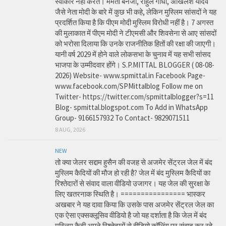
स्वीकार नहीं करते। ममता बनर्जी, राहुल गांधी, अखिलेश यादव
जैसे नेता मोदी के बारे में कुछ भी कहे, लेकिन मुस्लिम सांसदों ने यह
प्रदर्शित किया है कि पीएम मोदी मुस्लिम विरोधी नहीं है। 7 अगस्त
की मुलाकात में पीएम मोदी ने टीएमसी और शिवसेना से आए सांसदों
को भरोसा दिलाया कि उनके राजनीतिक हितों की रक्षा की जाएगी।
यानी वर्ष 2029 में होने वाले लोकसभा के चुनाव में यह सभी सांसद
भाजपा के उम्मीदवार होंगे। S.P.MITTAL BLOGGER ( 08-08-
2026) Website- www.spmittal.in Facebook Page-
www.facebook.com/SPMittalblog Follow me on
Twitter- https://twitter.com/spmittalblogger?s=11
Blog- spmittal.blogspot.com To Add in WhatsApp
Group- 9166157932 To Contact- 9829071511
8 AUG, 2026
NEW
तो क्या जेलर सद्दाम हुसैन की वजह से अजमेर सेंट्रल जेल में बंद
मुस्लिम कैदियों की मौज हो रही है? जेल में बंद मुस्लिम कैदियों का
रिश्तेदारों से संवाद वाला वीडियो उजागर। यह जेल की सुरक्षा के
लिए खतरनाक स्थिति है। ================ भास्कर
अखबार ने यह दावा किया कि उसके पास अजमेर सेंट्रल जेल का
एक ऐसा एक्सक्लूसिव वीडियो है जो यह दर्शाता है कि जेल में बंद
मुस्लिम कैदी अपने रिश्तेदारों से वीडियो कॉलिंग पर संवाद कर रहे