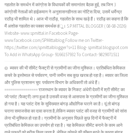
गहलोत के समर्थन में कांग्रेस के विधायकों की समानांतर बैठक हुई, तब जिन 3
कांग्रेसी नेताओं को हाईकमान ने अनुशासनहीनता का नोटिस दिया, उसमें धर्मेन्द्र
राठौड़ भी शामिल थे। आज भी राठौड़, गहलोत के साथ खड़े हैं। राठौड़ का कहना है कि
मैं अशोक गहलोत का पक्का समर्थक हंू। S.P.MITTAL BLOGGER ( 08-08-2026)
Website- www.spmittal.in Facebook Page-
www.facebook.com/SPMittalblog Follow me on Twitter-
https://twitter.com/spmittalblogger?s=11 Blog- spmittal.blogspot.com
To Add in WhatsApp Group- 9166157932 To Contact- 9829071511
ब्यावर की भी सीमेंट फैक्ट्री से ग्रामीणों का जीना मुश्किल। प्रतिबंधित केमिकल
कचरे के इस्तेमाल से पर्यावरण, पानी जमीन सब कुछ खराब हो रहा है। ब्यावर का जिला
और पुलिस प्रशासन चुप: पर्यावरण विभाग के अधिकारी तो अंधे हैं।
================ राजस्थान के ब्यावर के निकट अंधेरी देवरी में श्री सीमेंट का
जो प्लांट (फैक्ट्री) लगा हुआ है उसकी वजह से आसपास के ग्रामीणों का जीना मुश्किल
हो गया है। यह प्लांट देश के सुविख्यात बांगड़ औद्योगिक घराने का है। यूं तो बांगड़
घराना समाजसेवा का दावा करता है,लेकिन ब्यावर प्लांट की वजह से ग्रामीणों को सांस
लेना भी मुश्किल हो रहा है। ग्रामीणों के अनुसार पिछले कुछ दिनों में फैक्ट्री में
प्रतिबंधित केमिकल का उपयोग हो रहा है। यह केमिकल सीमेंट बनाने के काम आने
वाले पत्थरों को बरीक किया जाता है, लेकिन कोयले की कीमत बढ़ने के कारण बांगड़