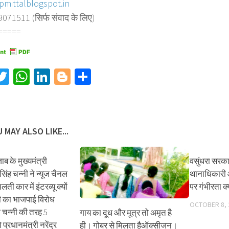
pmittalblogspot.in
71511 (सिर्फ संवाद के लिए)
=====
acebook
Twitter
WhatsApp
LinkedIn
Blogger
Share
 MAY ALSO LIKE...
ब के मुख्यमंत्री
वसुंधरा सरका
ंह चन्नी ने न्यूज चैनल
थानाधिकारी 
लती कार में इंटरव्यू क्यों
पर गंभीरता क्
ी का भाजपाई विरोध
OCTOBER 8, 
या चन्नी की तरह 5
गाय का दूध और मूत्र तो अमृत है
प्रधानमंत्री नरेंद्र
ही। गोबर से मिलता हैऑक्सीजन।