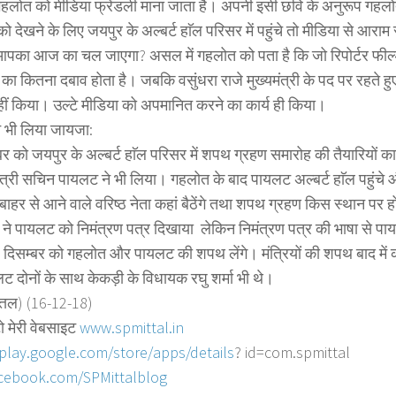
ं गहलोत को मीडिया फ्रेंडली माना जाता है। अपनी इसी छवि के अनुरूप ग
 को देखने के लिए जयपुर के अल्बर्ट हाॅल परिसर में पहुंचे तो मीडिया से आराम 
आपका आज का चल जाएगा? असल में गहलोत को पता है कि जो रिपोर्टर फील्ड
 का कितना दबाव होता है। जबकि वसुंधरा राजे मुख्यमंत्री के पद पर रहते ह
हीं किया। उल्टे मीडिया को अपमानित करने का कार्य ही किया।
 भी लिया जायजा:
बर को जयपुर के अल्बर्ट हाॅल परिसर में शपथ ग्रहण समारोह की तैयारियों 
ंत्री सचिन पायलट ने भी लिया। गहलोत के बाद पायलट अल्बर्ट हाॅल पहुंचे 
 बाहर से आने वाले वरिष्ठ नेता कहां बैठेंगे तथा शपथ ग्रहण किस स्थान पर
ने पायलट को निमंत्रण पत्र दिखाया लेकिन निमंत्रण पत्र की भाषा से पाय
िसम्बर को गहलोत और पायलट की शपथ लेंगे। मंत्रियों की शपथ बाद मे
 दोनों के साथ केकड़ी के विधायक रघु शर्मा भी थे।
त्तल) (16-12-18)
ो मेरी वेबसाइट
www.spmittal.in
/play.google.com/store/
apps/details
? id=com.spmittal
cebook.com/SPMittalblog