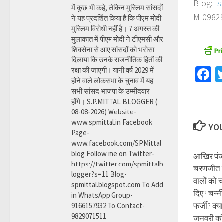
Blog:-
s
में कुछ भी कहे, लेकिन मुस्लिम सांसदों
M-098290
ने यह प्रदर्शित किया है कि पीएम मोदी
मुस्लिम विरोधी नहीं है। 7 अगस्त की
======
मुलाकात में पीएम मोदी ने टीएमसी और
शिवसेना से आए सांसदों को भरोसा
दिलाया कि उनके राजनीतिक हितों की
F
रक्षा की जाएगी। यानी वर्ष 2029 में
होने वाले लोकसभा के चुनाव में यह
सभी सांसद भाजपा के उम्मीदवार
होंगे। S.P.MITTAL BLOGGER (
08-08-2026) Website-
www.spmittal.in Facebook
YOU
Page-
www.facebook.com/SPMittal
blog Follow me on Twitter-
आखिर पंजा
https://twitter.com/spmittalb
चरणजीत सि
logger?s=11 Blog-
वालों को च
spmittal.blogspot.com To Add
दिए? चन्न
in WhatsApp Group-
फर्जी? क्
9166157932 To Contact-
9829071511
जनवरी को 