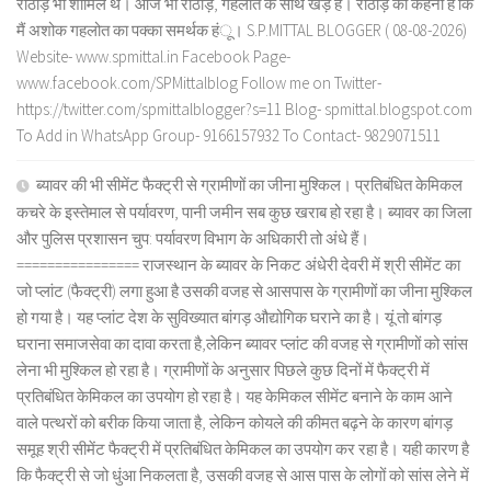
राठौड़ भी शामिल थे। आज भी राठौड़, गहलोत के साथ खड़े हैं। राठौड़ का कहना है कि
मैं अशोक गहलोत का पक्का समर्थक हंू। S.P.MITTAL BLOGGER ( 08-08-2026)
Website- www.spmittal.in Facebook Page-
www.facebook.com/SPMittalblog Follow me on Twitter-
https://twitter.com/spmittalblogger?s=11 Blog- spmittal.blogspot.com
To Add in WhatsApp Group- 9166157932 To Contact- 9829071511
ब्यावर की भी सीमेंट फैक्ट्री से ग्रामीणों का जीना मुश्किल। प्रतिबंधित केमिकल
कचरे के इस्तेमाल से पर्यावरण, पानी जमीन सब कुछ खराब हो रहा है। ब्यावर का जिला
और पुलिस प्रशासन चुप: पर्यावरण विभाग के अधिकारी तो अंधे हैं।
================ राजस्थान के ब्यावर के निकट अंधेरी देवरी में श्री सीमेंट का
जो प्लांट (फैक्ट्री) लगा हुआ है उसकी वजह से आसपास के ग्रामीणों का जीना मुश्किल
हो गया है। यह प्लांट देश के सुविख्यात बांगड़ औद्योगिक घराने का है। यूं तो बांगड़
घराना समाजसेवा का दावा करता है,लेकिन ब्यावर प्लांट की वजह से ग्रामीणों को सांस
लेना भी मुश्किल हो रहा है। ग्रामीणों के अनुसार पिछले कुछ दिनों में फैक्ट्री में
प्रतिबंधित केमिकल का उपयोग हो रहा है। यह केमिकल सीमेंट बनाने के काम आने
वाले पत्थरों को बरीक किया जाता है, लेकिन कोयले की कीमत बढ़ने के कारण बांगड़
समूह श्री सीमेंट फैक्ट्री में प्रतिबंधित केमिकल का उपयोग कर रहा है। यही कारण है
कि फैक्ट्री से जो धुंआ निकलता है, उसकी वजह से आस पास के लोगों को सांस लेने में