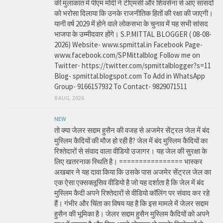
की मुलाकात में पीएम मोदी ने टीएमसी और शिवसेना से आए सांसदों
को भरोसा दिलाया कि उनके राजनीतिक हितों की रक्षा की जाएगी।
यानी वर्ष 2029 में होने वाले लोकसभा के चुनाव में यह सभी सांसद
भाजपा के उम्मीदवार होंगे। S.P.MITTAL BLOGGER ( 08-08-
2026) Website- www.spmittal.in Facebook Page-
www.facebook.com/SPMittalblog Follow me on
Twitter- https://twitter.com/spmittalblogger?s=11
Blog- spmittal.blogspot.com To Add in WhatsApp
Group- 9166157932 To Contact- 9829071511
8 AUG, 2026
NEW
तो क्या जेलर सद्दाम हुसैन की वजह से अजमेर सेंट्रल जेल में बंद
मुस्लिम कैदियों की मौज हो रही है? जेल में बंद मुस्लिम कैदियों का
रिश्तेदारों से संवाद वाला वीडियो उजागर। यह जेल की सुरक्षा के
लिए खतरनाक स्थिति है। ================ भास्कर
अखबार ने यह दावा किया कि उसके पास अजमेर सेंट्रल जेल का
एक ऐसा एक्सक्लूसिव वीडियो है जो यह दर्शाता है कि जेल में बंद
मुस्लिम कैदी अपने रिश्तेदारों से वीडियो कॉलिंग पर संवाद कर रहे
हैं। गंभीर और चिंता का विषय यह है कि इस मामले में जेलर सद्दाम
हुसैन की भूमिका है। जेलर सद्दाम हुसैन मुस्लिम कैदियों को अपने