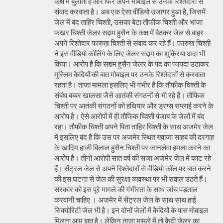
कक्ष में बुलाता है और फिर अपने मोबाइल से उनके रिश्तेदारों से
संवाद करवाता है। अब एक ऐसा वीडियो उजागर हुआ है, जिसमें
जेल में बंद ताहिर चिश्ती, उसका बेटा तौफीक चिश्ती और भांजा
फखर चिश्ती जेलर सद्दाम हुसैन के कक्ष में बैठकर जेल से बाहर
अपने रिश्तेदार फारुख चिश्ती से संवाद कर रहे हैं। फारुख चिश्ती
ने इस वीडियो कॉलिंग के लिए जेलर सद्दाम का शुक्रिया अदा भी
किया। आरोप है कि सद्दाम हुसैन जेलर के पद का फायदा उठाकर
मुस्लिम कैदियों की बात मोबाइल पर उनके रिश्तेदारों से करवाता
रहता है। ताजा मामला इसलिए भी गंभीर है कि तौफीक चिश्ती के
संबंध बब्बर खालसा जैसे आतंकी संगठनों से भी रहे हैं। तौफिक
चिश्ती पर आतंकी संगठनों को हथियार और ड्रग्स सप्लाई करने के
आरोप है। ऐसे आरोपों में ही तौफिक चिश्ती पंजाब के जेलों में बंद
रहा। तौफीक चिश्ती अपने पिता ताहिर चिश्ती के साथ अजमेर जेल
में इसलिए बंद है कि उस पर अजमेर स्थित ख्वाजा साहब की दरगाह
के खादिम हाजी बिलाल हुसैन चिश्ती पर जानलेवा हमला करने का
आरोप है। तीनों आरोपी सात वर्ष की सजा अजमेर जेल में काट रहे
हैं। सेंट्रल जेल से अपने रिश्तेदारों से वीडियो कॉल पर बात करने
की इस घटना से जेल की सुरक्षा व्यवस्था पर भी सवाल उठते हैं।
सरकार को इस पूरे मामले की गंभीरता के साथ जांच पड़ताल
करवानी चाहिए । अजमेर में सेंट्रल जेल के साथ साथ हाई
सिक्योरिटी जेल भी है। इन दोनों जेलों में कैदियों के पास मोबाइल
मिलना आम बात है। लेकिन ताजा मामले में तो कैदी जेलर का