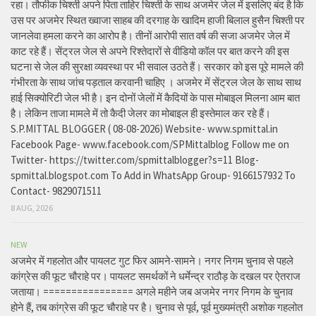
रहा। तौफीक चिश्ती अपने पिता ताहिर चिश्ती के साथ अजमेर जेल में इसलिए बंद है कि
उस पर अजमेर स्थित ख्वाजा साहब की दरगाह के खादिम हाजी बिलाल हुसैन चिश्ती पर
जानलेवा हमला करने का आरोप है। तीनों आरोपी सात वर्ष की सजा अजमेर जेल में
काट रहे हैं। सेंट्रल जेल से अपने रिश्तेदारों से वीडियो कॉल पर बात करने की इस
घटना से जेल की सुरक्षा व्यवस्था पर भी सवाल उठते हैं। सरकार को इस पूरे मामले की
गंभीरता के साथ जांच पड़ताल करवानी चाहिए । अजमेर में सेंट्रल जेल के साथ साथ
हाई सिक्योरिटी जेल भी है। इन दोनों जेलों में कैदियों के पास मोबाइल मिलना आम बात
है। लेकिन ताजा मामले में तो कैदी जेलर का मोबाइल ही इस्तेमाल कर रहे हैं।
S.P.MITTAL BLOGGER ( 08-08-2026) Website- www.spmittal.in
Facebook Page- www.facebook.com/SPMittalblog Follow me on
Twitter- https://twitter.com/spmittalblogger?s=11 Blog-
spmittal.blogspot.com To Add in WhatsApp Group- 9166157932 To
Contact- 9829071511
8 AUG, 2026
NEW
अजमेर में गहलोत और पायलट गुट फिर आमने-सामने। नगर निगम चुनाव से पहले
कांग्रेस की फूट चौराहे पर। पायलट समर्थकों ने धर्मेन्द्र राठौड़ के दखल पर ऐतराज
जताया। ================ अगले महीने जब अजमेर नगर निगम के चुनाव
होने हैं, तब कांग्रेस की फूट चौराहे पर है। चुनाव से पूर्व, पूर्व मुख्यमंत्री अशोक गहलोत