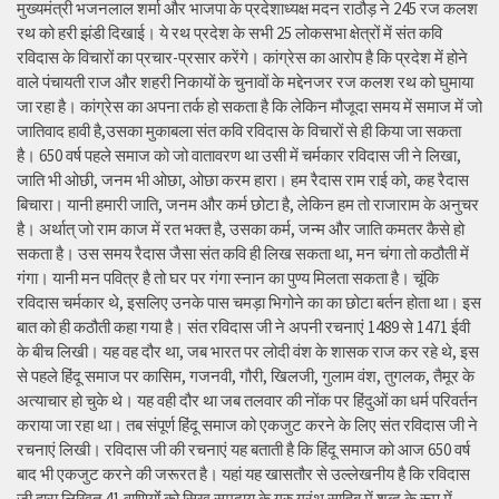
मुख्यमंत्री भजनलाल शर्मा और भाजपा के प्रदेशाध्यक्ष मदन राठौड़ ने 245 रज कलश
रथ को हरी झंडी दिखाई। ये रथ प्रदेश के सभी 25 लोकसभा क्षेत्रों में संत कवि
रविदास के विचारों का प्रचार-प्रसार करेंगे। कांग्रेस का आरोप है कि प्रदेश में होने
वाले पंचायती राज और शहरी निकायों के चुनावों के मद्देनजर रज कलश रथ को घुमाया
जा रहा है। कांग्रेस का अपना तर्क हो सकता है कि लेकिन मौजूदा समय में समाज में जो
जातिवाद हावी है,उसका मुकाबला संत कवि रविदास के विचारों से ही किया जा सकता
है। 650 वर्ष पहले समाज को जो वातावरण था उसी में चर्मकार रविदास जी ने लिखा,
जाति भी ओछी, जनम भी ओछा, ओछा करम हारा। हम रैदास राम राई को, कह रैदास
बिचारा। यानी हमारी जाति, जनम और कर्म छोटा है, लेकिन हम तो राजाराम के अनुचर
है। अर्थात् जो राम काज में रत भक्त है, उसका कर्म, जन्म और जाति कमतर कैसे हो
सकता है। उस समय रैदास जैसा संत कवि ही लिख सकता था, मन चंगा तो कठौती में
गंगा। यानी मन पवित्र है तो घर पर गंगा स्नान का पुण्य मिलता सकता है। चूंकि
रविदास चर्मकार थे, इसलिए उनके पास चमड़ा भिगोने का का छोटा बर्तन होता था। इस
बात को ही कठौती कहा गया है। संत रविदास जी ने अपनी रचनाएं 1489 से 1471 ईवी
के बीच लिखी। यह वह दौर था, जब भारत पर लोदी वंश के शासक राज कर रहे थे, इस
से पहले हिंदू समाज पर कासिम, गजनवी, गौरी, खिलजी, गुलाम वंश, तुगलक, तैमूर के
अत्याचार हो चुके थे। यह वही दौर था जब तलवार की नोंक पर हिंदुओं का धर्म परिवर्तन
कराया जा रहा था। तब संपूर्ण हिंदू समाज को एकजुट करने के लिए संत रविदास जी ने
रचनाएं लिखी। रविदास जी की रचनाएं यह बताती है कि हिंदू समाज को आज 650 वर्ष
बाद भी एकजुट करने की जरूरत है। यहां यह खासतौर से उल्लेखनीय है कि रविदास
जी द्वारा लिखित 41 वाणियोंं को सिख समुदाय के गुरु ग्रंथ साहिब में शब्द के रूप में