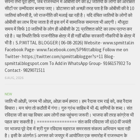
सपना तभी पूरा होगा, जब राजस्थान में ओबीसी वर्ग की 82 जातियों के लोगों को आरक्षित
सीटों पर उम्मीदवार बनाया जाए। डोटासरा को अच्छी तरह पता है कि ओबीसी की वे 10
जातियां कौनसी है, जो राजनीति की मलाई खा रही है। यदि वंचित जातियों के लोगों को
ओबीसी का लाभ दिया जाता है तो इस वर्ग में सामाजिक समानता भी आएगी। मौजूदा
समय में सिर्फ 10 जातियों के लोग ही ओबीसी के 21 प्रतिशत कोटे का लाभ प्राप्त कर
रहे है। यह स्थिति सिर्फ राजनीतिक क्षेत्र में ही नहीं बल्कि सरकारी नौकरियों के क्षेत्र में
भी है। S.P.MITTAL BLOGGER ( 06-08-2026) Website- www.spmittal.in
Facebook Page- www.facebook.com/SPMittalblog Follow me on
Twitter- https://twitter.com/spmittalblogger?s=11 Blog-
spmittal.blogspot.com To Add in WhatsApp Group- 9166157932 To
Contact- 9829071511
6 AUG, 2026
NEW
जाति भी ओछी, जनम भी ओछा, ओछा कर्म हमारा। हम रैदास राम राई को, कह रैदास
बिचारा। मन चंगा तो कठौती में गंगा। गुरु ग्रंथ साहिब में भी 41 वाणियों के शब्द। संत
रविदास जी का यह विचार आम लोगों तक पहुंचना जरूरी। भाजपा की तरह कांग्रेस भी
पहल कर सकती है। ================ संत कवि रविदास जी 650 वीं जयंती
पर भाजपा पूरे देश में श्री गुरु रविदास महाराज समरसता संकल्प अभियान चला रही
है। इसी के अंतर्गत 5 अगस्त को जयपुर में आयोजित एक समारोह में राजस्थान के