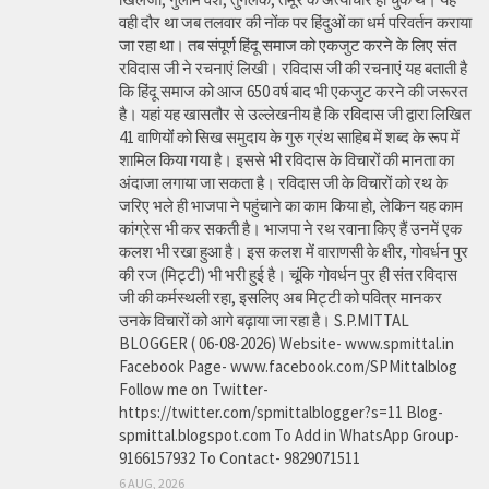
वही दौर था जब तलवार की नोंक पर हिंदुओं का धर्म परिवर्तन कराया
जा रहा था। तब संपूर्ण हिंदू समाज को एकजुट करने के लिए संत
रविदास जी ने रचनाएं लिखी। रविदास जी की रचनाएं यह बताती है
कि हिंदू समाज को आज 650 वर्ष बाद भी एकजुट करने की जरूरत
है। यहां यह खासतौर से उल्लेखनीय है कि रविदास जी द्वारा लिखित
41 वाणियोंं को सिख समुदाय के गुरु ग्रंथ साहिब में शब्द के रूप में
शामिल किया गया है। इससे भी रविदास के विचारों की मानता का
अंदाजा लगाया जा सकता है। रविदास जी के विचारों को रथ के
जरिए भले ही भाजपा ने पहुंचाने का काम किया हो, लेकिन यह काम
कांग्रेस भी कर सकती है। भाजपा ने रथ रवाना किए हैं उनमें एक
कलश भी रखा हुआ है। इस कलश में वाराणसी के क्षीर, गोवर्धन पुर
की रज (मिट्टी) भी भरी हुई है। चूंकि गोवर्धन पुर ही संत रविदास
जी की कर्मस्थली रहा, इसलिए अब मिट्टी को पवित्र मानकर
उनके विचारों को आगे बढ़ाया जा रहा है। S.P.MITTAL
BLOGGER ( 06-08-2026) Website- www.spmittal.in
Facebook Page- www.facebook.com/SPMittalblog
Follow me on Twitter-
https://twitter.com/spmittalblogger?s=11 Blog-
spmittal.blogspot.com To Add in WhatsApp Group-
9166157932 To Contact- 9829071511
6 AUG, 2026