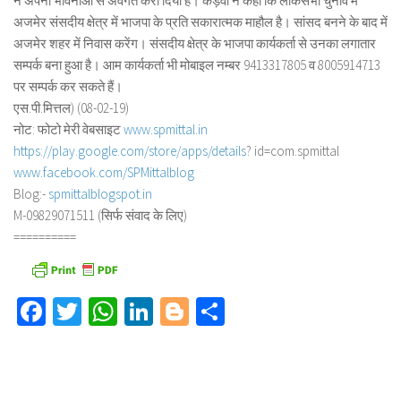
ने अपनी भावनाओं से अवगत करा दिया है। कड़वा ने कहा कि लोकसभा चुनाव में
अजमेर संसदीय क्षेत्र में भाजपा के प्रति सकारात्मक माहौल है। सांसद बनने के बाद में
अजमेर शहर में निवास करेंग। संसदीय क्षेत्र के भाजपा कार्यकर्ता से उनका लगातार
सम्पर्क बना हुआ है। आम कार्यकर्ता भी मोबाइल नम्बर 9413317805 व 8005914713
पर सम्पर्क कर सकते हैं।
एस.पी.मित्तल) (08-02-19)
नोट: फोटो मेरी वेबसाइट
www.spmittal.in
https://play.google.com/store/
apps/details
? id=com.spmittal
www.facebook.com/SPMittalblog
Blog:-
spmittalblogspot.in
M-09829071511 (सिर्फ संवाद के लिए)
==========
Facebook
Twitter
WhatsApp
LinkedIn
Blogger
Share