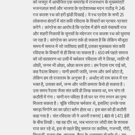
को जयपुर में आयोजित एक समारोह में राजस्थान के मुख्यमंत्री
भजनलाल शर्मा और भाजपा के प्रदेशाध्यक्ष मदन राठौड़ ने 245
रज कलश रथ को हरी झंडी दिखाई। ये रथ प्रदेश के सभी 25
लोकसभा क्षेत्रों में संत कवि रविदास के विचारों का प्रचार-प्रसार
करेंगे। कांग्रेस का आरोप है कि प्रदेश में होने वाले पंचायती राज
और शहरी निकायों के चुनावों के मद्देनजर रज कलश रथ को घुमाया
जा रहा है। कांग्रेस का अपना तर्क हो सकता है कि लेकिन मौजूदा
समय में समाज में जो जातिवाद हावी है,उसका मुकाबला संत कवि
रविदास के विचारों से ही किया जा सकता है। 650 वर्ष पहले समाज
को जो वातावरण था उसी में चर्मकार रविदास जी ने लिखा, जाति भी
ओछी, जनम भी ओछा, ओछा करम हारा। हम रैदास राम राई को,
कह रैदास बिचारा। यानी हमारी जाति, जनम और कर्म छोटा है,
लेकिन हम तो राजाराम के अनुचर है। अर्थात् जो राम काज में रत
भक्त है, उसका कर्म, जन्म और जाति कमतर कैसे हो सकता है।
उस समय रैदास जैसा संत कवि ही लिख सकता था, मन चंगा तो
कठौती में गंगा। यानी मन पवित्र है तो घर पर गंगा स्नान का पुण्य
मिलता सकता है। चूंकि रविदास चर्मकार थे, इसलिए उनके पास
चमड़ा भिगोने का का छोटा बर्तन होता था। इस बात को ही कठौती
कहा गया है। संत रविदास जी ने अपनी रचनाएं 1489 से 1471 ईवी
के बीच लिखी। यह वह दौर था, जब भारत पर लोदी वंश के शासक
राज कर रहे थे, इस से पहले हिंदू समाज पर कासिम, गजनवी, गौरी,
खिलजी, गुलाम वंश, तुगलक, तैमूर के अत्याचार हो चुके थे। यह