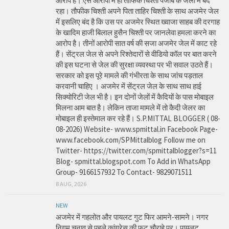
आरोप है। ऐसे आरोपों में ही तौफिक चिश्ती पंजाब के जेलों में बंद
रहा। तौफीक चिश्ती अपने पिता ताहिर चिश्ती के साथ अजमेर जेल
में इसलिए बंद है कि उस पर अजमेर स्थित ख्वाजा साहब की दरगाह
के खादिम हाजी बिलाल हुसैन चिश्ती पर जानलेवा हमला करने का
आरोप है। तीनों आरोपी सात वर्ष की सजा अजमेर जेल में काट रहे
हैं। सेंट्रल जेल से अपने रिश्तेदारों से वीडियो कॉल पर बात करने
की इस घटना से जेल की सुरक्षा व्यवस्था पर भी सवाल उठते हैं।
सरकार को इस पूरे मामले की गंभीरता के साथ जांच पड़ताल
करवानी चाहिए । अजमेर में सेंट्रल जेल के साथ साथ हाई
सिक्योरिटी जेल भी है। इन दोनों जेलों में कैदियों के पास मोबाइल
मिलना आम बात है। लेकिन ताजा मामले में तो कैदी जेलर का
मोबाइल ही इस्तेमाल कर रहे हैं। S.P.MITTAL BLOGGER ( 08-
08-2026) Website- www.spmittal.in Facebook Page-
www.facebook.com/SPMittalblog Follow me on
Twitter- https://twitter.com/spmittalblogger?s=11
Blog- spmittal.blogspot.com To Add in WhatsApp
Group- 9166157932 To Contact- 9829071511
8 AUG, 2026
NEW
अजमेर में गहलोत और पायलट गुट फिर आमने-सामने। नगर
निगम चुनाव से पहले कांग्रेस की फूट चौराहे पर। पायलट