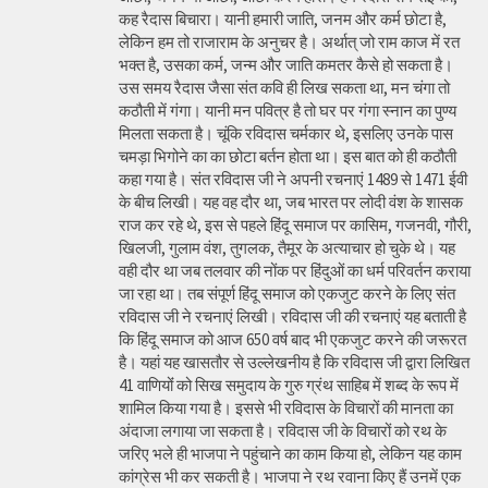
कह रैदास बिचारा। यानी हमारी जाति, जनम और कर्म छोटा है,
लेकिन हम तो राजाराम के अनुचर है। अर्थात् जो राम काज में रत
भक्त है, उसका कर्म, जन्म और जाति कमतर कैसे हो सकता है।
उस समय रैदास जैसा संत कवि ही लिख सकता था, मन चंगा तो
कठौती में गंगा। यानी मन पवित्र है तो घर पर गंगा स्नान का पुण्य
मिलता सकता है। चूंकि रविदास चर्मकार थे, इसलिए उनके पास
चमड़ा भिगोने का का छोटा बर्तन होता था। इस बात को ही कठौती
कहा गया है। संत रविदास जी ने अपनी रचनाएं 1489 से 1471 ईवी
के बीच लिखी। यह वह दौर था, जब भारत पर लोदी वंश के शासक
राज कर रहे थे, इस से पहले हिंदू समाज पर कासिम, गजनवी, गौरी,
खिलजी, गुलाम वंश, तुगलक, तैमूर के अत्याचार हो चुके थे। यह
वही दौर था जब तलवार की नोंक पर हिंदुओं का धर्म परिवर्तन कराया
जा रहा था। तब संपूर्ण हिंदू समाज को एकजुट करने के लिए संत
रविदास जी ने रचनाएं लिखी। रविदास जी की रचनाएं यह बताती है
कि हिंदू समाज को आज 650 वर्ष बाद भी एकजुट करने की जरूरत
है। यहां यह खासतौर से उल्लेखनीय है कि रविदास जी द्वारा लिखित
41 वाणियोंं को सिख समुदाय के गुरु ग्रंथ साहिब में शब्द के रूप में
शामिल किया गया है। इससे भी रविदास के विचारों की मानता का
अंदाजा लगाया जा सकता है। रविदास जी के विचारों को रथ के
जरिए भले ही भाजपा ने पहुंचाने का काम किया हो, लेकिन यह काम
कांग्रेस भी कर सकती है। भाजपा ने रथ रवाना किए हैं उनमें एक