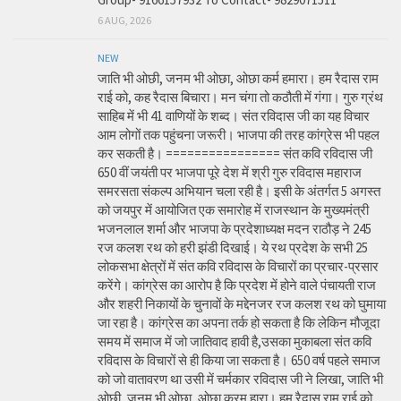
6 AUG, 2026
NEW
जाति भी ओछी, जनम भी ओछा, ओछा कर्म हमारा। हम रैदास राम
राई को, कह रैदास बिचारा। मन चंगा तो कठौती में गंगा। गुरु ग्रंथ
साहिब में भी 41 वाणियों के शब्द। संत रविदास जी का यह विचार
आम लोगों तक पहुंचना जरूरी। भाजपा की तरह कांग्रेस भी पहल
कर सकती है। ================ संत कवि रविदास जी
650 वीं जयंती पर भाजपा पूरे देश में श्री गुरु रविदास महाराज
समरसता संकल्प अभियान चला रही है। इसी के अंतर्गत 5 अगस्त
को जयपुर में आयोजित एक समारोह में राजस्थान के मुख्यमंत्री
भजनलाल शर्मा और भाजपा के प्रदेशाध्यक्ष मदन राठौड़ ने 245
रज कलश रथ को हरी झंडी दिखाई। ये रथ प्रदेश के सभी 25
लोकसभा क्षेत्रों में संत कवि रविदास के विचारों का प्रचार-प्रसार
करेंगे। कांग्रेस का आरोप है कि प्रदेश में होने वाले पंचायती राज
और शहरी निकायों के चुनावों के मद्देनजर रज कलश रथ को घुमाया
जा रहा है। कांग्रेस का अपना तर्क हो सकता है कि लेकिन मौजूदा
समय में समाज में जो जातिवाद हावी है,उसका मुकाबला संत कवि
रविदास के विचारों से ही किया जा सकता है। 650 वर्ष पहले समाज
को जो वातावरण था उसी में चर्मकार रविदास जी ने लिखा, जाति भी
ओछी, जनम भी ओछा, ओछा करम हारा। हम रैदास राम राई को,