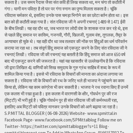
सकता है। उस समय रैदास जैसा संत कवि ही लिख सकता था, मन चंगा तो कठौती में
गंगा। यानी मन पवित्र है तो घर पर गंगा स्नान का पुण्य मिलता सकता है। चूंकि
रविदास चर्मकार थे, इसलिए उनके पास चमड़ा भिगोने का का छोटा बर्तन होता था। इस
बात को ही कठौती कहा गया है। संत रविदास जी ने अपनी रचनाएं 1489 से 1471 ईवी
के बीच लिखी। यह वह दौर था, जब भारत पर लोदी वंश के शासक राज कर रहे थे, इस
से पहले हिंदू समाज पर कासिम, गजनवी, गौरी, खिलजी, गुलाम वंश, तुगलक, तैमूर के
अत्याचार हो चुके थे। यह वही दौर था जब तलवार की नोंक पर हिंदुओं का धर्म परिवर्तन
कराया जा रहा था। तब संपूर्ण हिंदू समाज को एकजुट करने के लिए संत रविदास जी ने
रचनाएं लिखी। रविदास जी की रचनाएं यह बताती है कि हिंदू समाज को आज 650 वर्ष
बाद भी एकजुट करने की जरूरत है। यहां यह खासतौर से उल्लेखनीय है कि रविदास
जी द्वारा लिखित 41 वाणियोंं को सिख समुदाय के गुरु ग्रंथ साहिब में शब्द के रूप में
शामिल किया गया है। इससे भी रविदास के विचारों की मानता का अंदाजा लगाया जा
सकता है। रविदास जी के विचारों को रथ के जरिए भले ही भाजपा ने पहुंचाने का काम
किया हो, लेकिन यह काम कांग्रेस भी कर सकती है। भाजपा ने रथ रवाना किए हैं उनमें
एक कलश भी रखा हुआ है। इस कलश में वाराणसी के क्षीर, गोवर्धन पुर की रज
(मिट्टी) भी भरी हुई है। चूंकि गोवर्धन पुर ही संत रविदास जी की कर्मस्थली रहा,
इसलिए अब मिट्टी को पवित्र मानकर उनके विचारों को आगे बढ़ाया जा रहा है।
S.P.MITTAL BLOGGER ( 06-08-2026) Website- www.spmittal.in
Facebook Page- www.facebook.com/SPMittalblog Follow me on
Twitter- https://twitter.com/spmittalblogger?s=11 Blog-
spmittal.blogspot.com To Add in WhatsApp Group- 9166157932 To