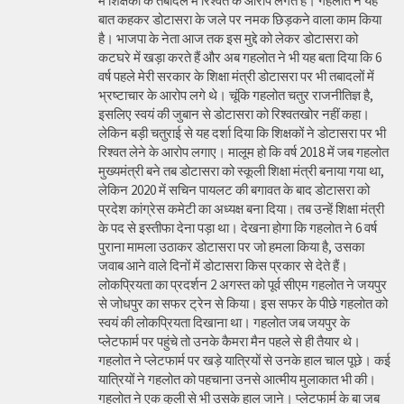
में शिक्षकों के तबादले में रिश्वत के आरोप लगते है। गहलोत ने यह
बात कहकर डोटासरा के जले पर नमक छिड़कने वाला काम किया
है। भाजपा के नेता आज तक इस मुद्दे को लेकर डोटासरा को
कटघरे में खड़ा करते हैं और अब गहलोत ने भी यह बता दिया कि 6
वर्ष पहले मेरी सरकार के शिक्षा मंत्री डोटासरा पर भी तबादलों में
भ्रष्टाचार के आरोप लगे थे। चूंकि गहलोत चतुर राजनीतिज्ञ है,
इसलिए स्वयं की जुबान से डोटासरा को रिश्वतखोर नहीं कहा।
लेकिन बड़ी चतुराई से यह दर्शा दिया कि शिक्षकों ने डोटासरा पर भी
रिश्वत लेने के आरोप लगाए। मालूम हो कि वर्ष 2018 में जब गहलोत
मुख्यमंत्री बने तब डोटासरा को स्कूली शिक्षा मंत्री बनाया गया था,
लेकिन 2020 में सचिन पायलट की बगावत के बाद डोटासरा को
प्रदेश कांग्रेस कमेटी का अध्यक्ष बना दिया। तब उन्हें शिक्षा मंत्री
के पद से इस्तीफा देना पड़ा था। देखना होगा कि गहलोत ने 6 वर्ष
पुराना मामला उठाकर डोटासरा पर जो हमला किया है, उसका
जवाब आने वाले दिनों में डोटासरा किस प्रकार से देते हैं।
लोकप्रियता का प्रदर्शन 2 अगस्त को पूर्व सीएम गहलोत ने जयपुर
से जोधपुर का सफर ट्रेन से किया। इस सफर के पीछे गहलोत को
स्वयं की लोकप्रियता दिखाना था। गहलोत जब जयपुर के
प्लेटफार्म पर पहुंचे तो उनके कैमरा मैन पहले से ही तैयार थे।
गहलोत ने प्लेटफार्म पर खड़े यात्रियों से उनके हाल चाल पूछे। कई
यात्रियों ने गहलोत को पहचाना उनसे आत्मीय मुलाकात भी की।
गहलोत ने एक कुली से भी उसके हाल जाने। प्लेटफार्म के बा जब