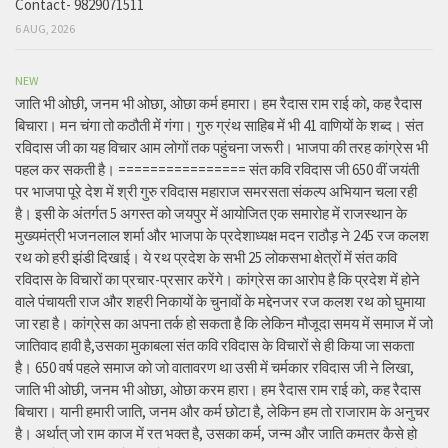
Contact- 9829071511
6 AUG, 2026
NEW
जाति भी ओछी, जनम भी ओछा, ओछा कर्म हमारा। हम रैदास राम राई को, कह रैदास
बिचारा। मन चंगा तो कठौती में गंगा। गुरु ग्रंथ साहिब में भी 41 वाणियों के शब्द। संत
रविदास जी का यह विचार आम लोगों तक पहुंचना जरूरी। भाजपा की तरह कांग्रेस भी
पहल कर सकती है। ================ संत कवि रविदास जी 650 वीं जयंती
पर भाजपा पूरे देश में श्री गुरु रविदास महाराज समरसता संकल्प अभियान चला रही
है। इसी के अंतर्गत 5 अगस्त को जयपुर में आयोजित एक समारोह में राजस्थान के
मुख्यमंत्री भजनलाल शर्मा और भाजपा के प्रदेशाध्यक्ष मदन राठौड़ ने 245 रज कलश
रथ को हरी झंडी दिखाई। ये रथ प्रदेश के सभी 25 लोकसभा क्षेत्रों में संत कवि
रविदास के विचारों का प्रचार-प्रसार करेंगे। कांग्रेस का आरोप है कि प्रदेश में होने
वाले पंचायती राज और शहरी निकायों के चुनावों के मद्देनजर रज कलश रथ को घुमाया
जा रहा है। कांग्रेस का अपना तर्क हो सकता है कि लेकिन मौजूदा समय में समाज में जो
जातिवाद हावी है,उसका मुकाबला संत कवि रविदास के विचारों से ही किया जा सकता
है। 650 वर्ष पहले समाज को जो वातावरण था उसी में चर्मकार रविदास जी ने लिखा,
जाति भी ओछी, जनम भी ओछा, ओछा करम हारा। हम रैदास राम राई को, कह रैदास
बिचारा। यानी हमारी जाति, जनम और कर्म छोटा है, लेकिन हम तो राजाराम के अनुचर
है। अर्थात् जो राम काज में रत भक्त है, उसका कर्म, जन्म और जाति कमतर कैसे हो