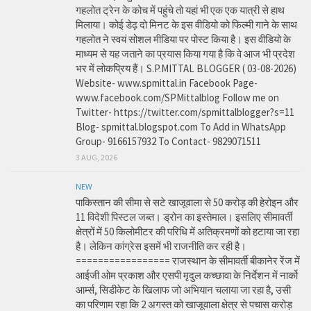
गहलोत ट्रेन के कोच में पहुंचे तो यहां भी एक एक यात्री से हाथ
मिलाया। कोई डेढ़ दो मिनट के इस वीडियो को फिल्मी गाने के साथ
गहलोत ने स्वयं सोशल मीडिया पर पोस्ट किया है। इस वीडियो के
माध्यम से यह जताने का प्रयास किया गया है कि वे आज भी प्रदेश
भर में लोकप्रिय हैं। S.P.MITTAL BLOGGER ( 03-08-2026)
Website- www.spmittal.in Facebook Page-
www.facebook.com/SPMittalblog Follow me on
Twitter- https://twitter.com/spmittalblogger?s=11
Blog- spmittal.blogspot.com To Add in WhatsApp
Group- 9166157932 To Contact- 9829071511
3 AUG, 2026
NEW
पाकिस्तान की सीमा से सटे खाजूवाला से 50 करोड़ की हेरोइन और
11 विदेशी पिस्टल जब्त। ड्रोन का इस्तेमाल। इसलिए सीमावर्ती
क्षेत्रों में 50 किलोमीटर की परिधि में अतिक्रमणों को हटाया जा रहा
है। लेकिन कांग्रेस इसमें भी राजनीति कर रही है।
================= राजस्थान के सीमावर्ती बीकानेर रेंज में
आईजी ओम प्रकाश और एसपी मृदुल कच्छावा के निर्देशन में नार्को
आर्म्स, सिडीकेट के खिलाफ जो अभियान चलाया जा रहा है, उसी
का परिणाम रहा कि 2 अगस्त को खाजूवाला क्षेत्र से पचास करोड़