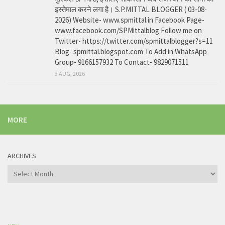
इस्तेमाल करने लगा है। S.P.MITTAL BLOGGER ( 03-08-
2026) Website- www.spmittal.in Facebook Page-
www.facebook.com/SPMittalblog Follow me on
Twitter- https://twitter.com/spmittalblogger?s=11
Blog- spmittal.blogspot.com To Add in WhatsApp
Group- 9166157932 To Contact- 9829071511
3 AUG, 2026
MORE
ARCHIVES
Archives