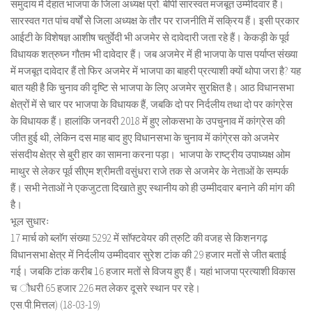
समुदाय में देहात भाजपा के जिला अध्यक्ष प्रो. बीपी सारस्वत मजबूत उम्मीदवार हैं।
सारस्वत गत पांच वर्षों से जिला अध्यक्ष के तौर पर राजनीति में सक्रिय हैं। इसी प्रकार
आईटी के विशेषज्ञ आशीष चतुर्वेदी भी अजमेर से दावेदारी जता रहे हैं। केकड़ी के पूर्व
विधायक शत्रुघ्न गौतम भी दावेदार हैं। जब अजमेर में ही भाजपा के पास पर्याप्त संख्या
में मजबूत दावेदार हैं तो फिर अजमेर में भाजपा का बाहरी प्रत्याशी क्यों थोपा जरा है? यह
बात यही है कि चुनाव की दृष्टि से भाजपा के लिए अजमेर सुरक्षित है। आठ विधानसभा
क्षेत्रों में से चार पर भाजपा के विधायक हैं, जबकि दो पर निर्दलीय तथा दो पर कांग्रेस
के विधायक हैं। हालांकि जनवरी 2018 में हुए लोकसभा के उपचुनाव में कांग्रेस की
जीत हुई थी, लेकिन दस माह बाद हुए विधानसभा के चुनाव में कांगे्रस को अजमेर
संसदीय क्षेत्र से बुरी हार का सामना करना पड़ा। भाजपा के राष्ट्रीय उपाध्यक्ष ओम
माथुर से लेकर पूर्व सीएम श्रीमती वसुंधरा राजे तक से अजमेर के नेताओं के सम्पर्क
हैं। सभी नेताओं ने एकजुटता दिखाते हुए स्थानीय को ही उम्मीदवार बनाने की मांग की
है।
भूल सुधारः
17 मार्च को ब्लाॅग संख्या 5292 में साॅफ्टवेयर की त्रुटि की वजह से किशनगढ़
विधानसभा क्षेत्र में निर्दलीय उम्मीदवार सुरेश टांक की 29 हजार मतों से जीत बताई
गई। जबकि टांक करीब 16 हजार मतों से विजय हुए हैं। यहां भाजपा प्रत्याशी विकास
च ौधरी 65 हजार 226 मत लेकर दूसरे स्थान पर रहे।
एस.पी.मित्तल) (18-03-19)