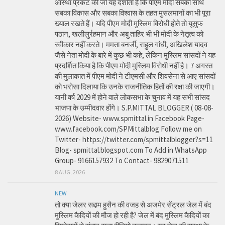
आस्था प्रकट की जो यह दर्शाता है कि पीएम मोदी सबका साथ
सबका विकास और सबका विश्वास के तहत मुसलमानों का भी पूरा
ख्याल रखते हैं। यदि पीएम मोदी मुस्लिम विरोधी होते तो यूसुफ
पठान, खलीलुर्रहमान और अबु ताहिर भी भी मोदी के नेतृत्व को
स्वीकार नहीं करते। ममता बनर्जी, राहुल गांधी, अखिलेश यादव
जैसे नेता मोदी के बारे में कुछ भी कहे, लेकिन मुस्लिम सांसदों ने यह
प्रदर्शित किया है कि पीएम मोदी मुस्लिम विरोधी नहीं है। 7 अगस्त
की मुलाकात में पीएम मोदी ने टीएमसी और शिवसेना से आए सांसदों
को भरोसा दिलाया कि उनके राजनीतिक हितों की रक्षा की जाएगी।
यानी वर्ष 2029 में होने वाले लोकसभा के चुनाव में यह सभी सांसद
भाजपा के उम्मीदवार होंगे। S.P.MITTAL BLOGGER ( 08-08-
2026) Website- www.spmittal.in Facebook Page-
www.facebook.com/SPMittalblog Follow me on
Twitter- https://twitter.com/spmittalblogger?s=11
Blog- spmittal.blogspot.com To Add in WhatsApp
Group- 9166157932 To Contact- 9829071511
8 AUG, 2026
NEW
तो क्या जेलर सद्दाम हुसैन की वजह से अजमेर सेंट्रल जेल में बंद
मुस्लिम कैदियों की मौज हो रही है? जेल में बंद मुस्लिम कैदियों का