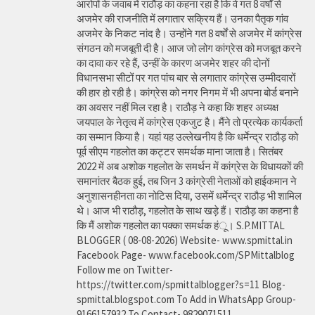
आरोपों के जवाब में राठौड़ का कहना रहा है कि वे गत 8 वर्षों से
अजमेर की राजनीति में लगातार सक्रिय हैं। उनका पैतृक गांव
अजमेर के निकट नांद है। उन्होंने गत 8 वर्षों से अजमेर में कांग्रेस
संगठन को मजबूती दी है। आज जो लोग कांग्रेस को मजबूत करने
का दावा कर रहे हैं, उन्हीं के कारण अजमेर शहर की दोनों
विधानसभा सीटों पर गत पांच बार से लगातार कांग्रेस उम्मीदवारों
की हार हो रही है। कांग्रेस को नगर निगम में भी अपना बोर्ड बनाने
का अवसर नहीं मिल रहा है। राठौड़ ने कहा कि शहर अध्यक्ष
जयपाल के नेतृत्व में कांग्रेस एकजुट है। मैंने तो प्रत्येक कार्यकर्ता
का सम्मान किया है। यहां यह उल्लेखनीय है कि धर्मेन्द्र राठौड़ को
पूर्व सीएम गहलोत का कट्टर समर्थक माना जाता है। सितंबर
2022 में अब अशोक गहलोत के समर्थन में कांग्रेस के विधायकों की
समानांतर बैठक हुई, तब जिन 3 कांग्रेसी नेताओं को हाईकमान ने
अनुशासनहीनता का नोटिस दिया, उसमें धर्मेन्द्र राठौड़ भी शामिल
थे। आज भी राठौड़, गहलोत के साथ खड़े हैं। राठौड़ का कहना है
कि मैं अशोक गहलोत का पक्का समर्थक हंू। S.P.MITTAL
BLOGGER ( 08-08-2026) Website- www.spmittal.in
Facebook Page- www.facebook.com/SPMittalblog
Follow me on Twitter-
https://twitter.com/spmittalblogger?s=11 Blog-
spmittal.blogspot.com To Add in WhatsApp Group-
9166157932 To Contact- 9829071511