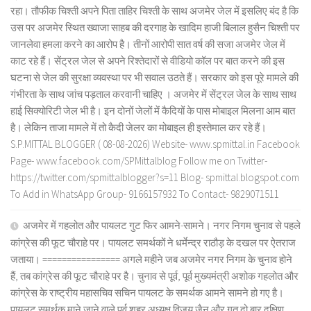
रहा। तौफीक चिश्ती अपने पिता ताहिर चिश्ती के साथ अजमेर जेल में इसलिए बंद है कि
उस पर अजमेर स्थित ख्वाजा साहब की दरगाह के खादिम हाजी बिलाल हुसैन चिश्ती पर
जानलेवा हमला करने का आरोप है। तीनों आरोपी सात वर्ष की सजा अजमेर जेल में
काट रहे हैं। सेंट्रल जेल से अपने रिश्तेदारों से वीडियो कॉल पर बात करने की इस
घटना से जेल की सुरक्षा व्यवस्था पर भी सवाल उठते हैं। सरकार को इस पूरे मामले की
गंभीरता के साथ जांच पड़ताल करवानी चाहिए । अजमेर में सेंट्रल जेल के साथ साथ
हाई सिक्योरिटी जेल भी है। इन दोनों जेलों में कैदियों के पास मोबाइल मिलना आम बात
है। लेकिन ताजा मामले में तो कैदी जेलर का मोबाइल ही इस्तेमाल कर रहे हैं।
S.P.MITTAL BLOGGER ( 08-08-2026) Website- www.spmittal.in Facebook
Page- www.facebook.com/SPMittalblog Follow me on Twitter-
https://twitter.com/spmittalblogger?s=11 Blog- spmittal.blogspot.com
To Add in WhatsApp Group- 9166157932 To Contact- 9829071511
अजमेर में गहलोत और पायलट गुट फिर आमने-सामने। नगर निगम चुनाव से पहले
कांग्रेस की फूट चौराहे पर। पायलट समर्थकों ने धर्मेन्द्र राठौड़ के दखल पर ऐतराज
जताया। ================ अगले महीने जब अजमेर नगर निगम के चुनाव होने
हैं, तब कांग्रेस की फूट चौराहे पर है। चुनाव से पूर्व, पूर्व मुख्यमंत्री अशोक गहलोत और
कांग्रेस के राष्ट्रीय महासचिव सचिन पायलट के समर्थक आमने सामने हो गए है।
पायलट समर्थक माने जाने वाले पूर्व शहर अध्यक्ष विजय जैन और गत दो बार दक्षिण