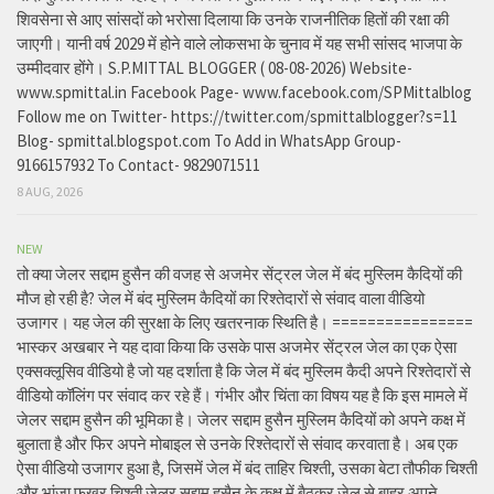
शिवसेना से आए सांसदों को भरोसा दिलाया कि उनके राजनीतिक हितों की रक्षा की
जाएगी। यानी वर्ष 2029 में होने वाले लोकसभा के चुनाव में यह सभी सांसद भाजपा के
उम्मीदवार होंगे। S.P.MITTAL BLOGGER ( 08-08-2026) Website-
www.spmittal.in Facebook Page- www.facebook.com/SPMittalblog
Follow me on Twitter- https://twitter.com/spmittalblogger?s=11
Blog- spmittal.blogspot.com To Add in WhatsApp Group-
9166157932 To Contact- 9829071511
8 AUG, 2026
NEW
तो क्या जेलर सद्दाम हुसैन की वजह से अजमेर सेंट्रल जेल में बंद मुस्लिम कैदियों की
मौज हो रही है? जेल में बंद मुस्लिम कैदियों का रिश्तेदारों से संवाद वाला वीडियो
उजागर। यह जेल की सुरक्षा के लिए खतरनाक स्थिति है। ================
भास्कर अखबार ने यह दावा किया कि उसके पास अजमेर सेंट्रल जेल का एक ऐसा
एक्सक्लूसिव वीडियो है जो यह दर्शाता है कि जेल में बंद मुस्लिम कैदी अपने रिश्तेदारों से
वीडियो कॉलिंग पर संवाद कर रहे हैं। गंभीर और चिंता का विषय यह है कि इस मामले में
जेलर सद्दाम हुसैन की भूमिका है। जेलर सद्दाम हुसैन मुस्लिम कैदियों को अपने कक्ष में
बुलाता है और फिर अपने मोबाइल से उनके रिश्तेदारों से संवाद करवाता है। अब एक
ऐसा वीडियो उजागर हुआ है, जिसमें जेल में बंद ताहिर चिश्ती, उसका बेटा तौफीक चिश्ती
और भांजा फखर चिश्ती जेलर सद्दाम हुसैन के कक्ष में बैठकर जेल से बाहर अपने