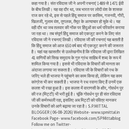
कहा गया है। संत रविदास जी ने अपनी रचनाएं 1489 से 1471 ईवी
के बीच लिखी। यह वह दौर था, जब भारत पर लोदी वंश के शासक
राज कर रहे थे, इस से पहले हिंदू समाज पर कासिम, गजनवी, गौरी,
खिलजी, गुलाम वंश, तुगलक, तैमूर के अत्याचार हो चुके थे। यह
वही दौर था जब तलवार की नोंक पर हिंदुओं का धर्म परिवर्तन कराया
जा रहा था। तब संपूर्ण हिंदू समाज को एकजुट करने के लिए संत
रविदास जी ने रचनाएं लिखी। रविदास जी की रचनाएं यह बताती है
कि हिंदू समाज को आज 650 वर्ष बाद भी एकजुट करने की जरूरत
है। यहां यह खासतौर से उल्लेखनीय है कि रविदास जी द्वारा लिखित
41 वाणियोंं को सिख समुदाय के गुरु ग्रंथ साहिब में शब्द के रूप में
शामिल किया गया है। इससे भी रविदास के विचारों की मानता का
अंदाजा लगाया जा सकता है। रविदास जी के विचारों को रथ के
जरिए भले ही भाजपा ने पहुंचाने का काम किया हो, लेकिन यह काम
कांग्रेस भी कर सकती है। भाजपा ने रथ रवाना किए हैं उनमें एक
कलश भी रखा हुआ है। इस कलश में वाराणसी के क्षीर, गोवर्धन पुर
की रज (मिट्टी) भी भरी हुई है। चूंकि गोवर्धन पुर ही संत रविदास
जी की कर्मस्थली रहा, इसलिए अब मिट्टी को पवित्र मानकर
उनके विचारों को आगे बढ़ाया जा रहा है। S.P.MITTAL
BLOGGER ( 06-08-2026) Website- www.spmittal.in
Facebook Page- www.facebook.com/SPMittalblog
Follow me on Twitter-