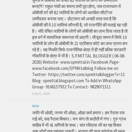
चुनाव में ओबीसी की वंचित 82 जातियों के लोगों को उम्मीदवार
बनाएंगे? राहुल गांधी का सपना तभी पूरा होगा, जब राजस्थान में
ओबीसी वर्ग की 82 जातियों के लोगों को आरक्षित सीटों पर
उम्मीदवार बनाया जाए। डोटासरा को अच्छी तरह पता है कि
ओबीसी की वे 10 जातियां कौनसी है, जो राजनीति की मलाई खा रही
है। यदि वंचित जातियों के लोगों को ओबीसी का लाभ दिया जाता है तो
इस वर्ग में सामाजिक समानता भी आएगी। मौजूदा समय में सिर्फ 10
जातियों के लोग ही ओबीसी के 21 प्रतिशत कोटे का लाभ प्राप्त कर
रहे है। यह स्थिति सिर्फ राजनीतिक क्षेत्र में ही नहीं बल्कि सरकारी
नौकरियों के क्षेत्र में भी है। S.P.MITTAL BLOGGER ( 06-08-
2026) Website- www.spmittal.in Facebook Page-
www.facebook.com/SPMittalblog Follow me on
Twitter- https://twitter.com/spmittalblogger?s=11
Blog- spmittal.blogspot.com To Add in WhatsApp
Group- 9166157932 To Contact- 9829071511
6 AUG, 2026
NEW
जाति भी ओछी, जनम भी ओछा, ओछा कर्म हमारा। हम रैदास राम
राई को, कह रैदास बिचारा। मन चंगा तो कठौती में गंगा। गुरु ग्रंथ
साहिब में भी 41 वाणियों के शब्द। संत रविदास जी का यह विचार
आम लोगों तक पहुंचना जरूरी। भाजपा की तरह कांग्रेस भी पहल