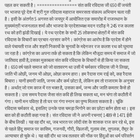
पहल कर सकती है। ================ संत कवि रविदास जी 650 वीं जयंती
पर भाजपा पूरे देश में श्री गुरु रविदास महाराज समरसता संकल्प अभियान चला रही
है। इसी के अंतर्गत 5 अगस्त को जयपुर में आयोजित एक समारोह में राजस्थान के
मुख्यमंत्री भजनलाल शर्मा और भाजपा के प्रदेशाध्यक्ष मदन राठौड़ ने 245 रज कलश
रथ को हरी झंडी दिखाई। ये रथ प्रदेश के सभी 25 लोकसभा क्षेत्रों में संत कवि
रविदास के विचारों का प्रचार-प्रसार करेंगे। कांग्रेस का आरोप है कि प्रदेश में होने
वाले पंचायती राज और शहरी निकायों के चुनावों के मद्देनजर रज कलश रथ को घुमाया
जा रहा है। कांग्रेस का अपना तर्क हो सकता है कि लेकिन मौजूदा समय में समाज में जो
जातिवाद हावी है,उसका मुकाबला संत कवि रविदास के विचारों से ही किया जा सकता
है। 650 वर्ष पहले समाज को जो वातावरण था उसी में चर्मकार रविदास जी ने लिखा,
जाति भी ओछी, जनम भी ओछा, ओछा करम हारा। हम रैदास राम राई को, कह रैदास
बिचारा। यानी हमारी जाति, जनम और कर्म छोटा है, लेकिन हम तो राजाराम के अनुचर
है। अर्थात् जो राम काज में रत भक्त है, उसका कर्म, जन्म और जाति कमतर कैसे हो
सकता है। उस समय रैदास जैसा संत कवि ही लिख सकता था, मन चंगा तो कठौती में
गंगा। यानी मन पवित्र है तो घर पर गंगा स्नान का पुण्य मिलता सकता है। चूंकि
रविदास चर्मकार थे, इसलिए उनके पास चमड़ा भिगोने का का छोटा बर्तन होता था। इस
बात को ही कठौती कहा गया है। संत रविदास जी ने अपनी रचनाएं 1489 से 1471 ईवी
के बीच लिखी। यह वह दौर था, जब भारत पर लोदी वंश के शासक राज कर रहे थे, इस
से पहले हिंदू समाज पर कासिम, गजनवी, गौरी, खिलजी, गुलाम वंश, तुगलक, तैमूर के
अत्याचार हो चुके थे। यह वही दौर था जब तलवार की नोंक पर हिंदुओं का धर्म परिवर्तन