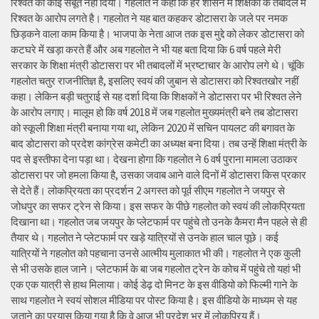
रिश्वत का कोई सबूत नहीं दिया। गहलोत ने कहा कि हर शासन में शिक्षकों के तबादले में
रिश्वत के आरोप लगते है। गहलोत ने यह बात कहकर डोटासरा के जले पर नमक
छिड़कने वाला काम किया है। भाजपा के नेता आज तक इस मुद्दे को लेकर डोटासरा को
कटघरे में खड़ा करते हैं और अब गहलोत ने भी यह बता दिया कि 6 वर्ष पहले मेरी
सरकार के शिक्षा मंत्री डोटासरा पर भी तबादलों में भ्रष्टाचार के आरोप लगे थे। चूंकि
गहलोत चतुर राजनीतिज्ञ है, इसलिए स्वयं की जुबान से डोटासरा को रिश्वतखोर नहीं
कहा। लेकिन बड़ी चतुराई से यह दर्शा दिया कि शिक्षकों ने डोटासरा पर भी रिश्वत लेने
के आरोप लगाए। मालूम हो कि वर्ष 2018 में जब गहलोत मुख्यमंत्री बने तब डोटासरा
को स्कूली शिक्षा मंत्री बनाया गया था, लेकिन 2020 में सचिन पायलट की बगावत के
बाद डोटासरा को प्रदेश कांग्रेस कमेटी का अध्यक्ष बना दिया। तब उन्हें शिक्षा मंत्री के
पद से इस्तीफा देना पड़ा था। देखना होगा कि गहलोत ने 6 वर्ष पुराना मामला उठाकर
डोटासरा पर जो हमला किया है, उसका जवाब आने वाले दिनों में डोटासरा किस प्रकार
से देते हैं। लोकप्रियता का प्रदर्शन 2 अगस्त को पूर्व सीएम गहलोत ने जयपुर से
जोधपुर का सफर ट्रेन से किया। इस सफर के पीछे गहलोत को स्वयं की लोकप्रियता
दिखाना था। गहलोत जब जयपुर के प्लेटफार्म पर पहुंचे तो उनके कैमरा मैन पहले से ही
तैयार थे। गहलोत ने प्लेटफार्म पर खड़े यात्रियों से उनके हाल चाल पूछे। कई
यात्रियों ने गहलोत को पहचाना उनसे आत्मीय मुलाकात भी की। गहलोत ने एक कुली
से भी उसके हाल जाने। प्लेटफार्म के बा जब गहलोत ट्रेन के कोच में पहुंचे तो यहां भी
एक एक यात्री से हाथ मिलाया। कोई डेढ़ दो मिनट के इस वीडियो को फिल्मी गाने के
साथ गहलोत ने स्वयं सोशल मीडिया पर पोस्ट किया है। इस वीडियो के माध्यम से यह
जताने का प्रयास किया गया है कि वे आज भी प्रदेश भर में लोकप्रिय हैं।