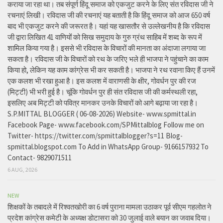
कराया जा रहा था। तब संपूर्ण हिंदू समाज को एकजुट करने के लिए संत रविदास जी ने
रचनाएं लिखी। रविदास जी की रचनाएं यह बताती है कि हिंदू समाज को आज 650 वर्ष
बाद भी एकजुट करने की जरूरत है। यहां यह खासतौर से उल्लेखनीय है कि रविदास
जी द्वारा लिखित 41 वाणियोंं को सिख समुदाय के गुरु ग्रंथ साहिब में शब्द के रूप में
शामिल किया गया है। इससे भी रविदास के विचारों की मानता का अंदाजा लगाया जा
सकता है। रविदास जी के विचारों को रथ के जरिए भले ही भाजपा ने पहुंचाने का काम
किया हो, लेकिन यह काम कांग्रेस भी कर सकती है। भाजपा ने रथ रवाना किए हैं उनमें
एक कलश भी रखा हुआ है। इस कलश में वाराणसी के क्षीर, गोवर्धन पुर की रज
(मिट्टी) भी भरी हुई है। चूंकि गोवर्धन पुर ही संत रविदास जी की कर्मस्थली रहा,
इसलिए अब मिट्टी को पवित्र मानकर उनके विचारों को आगे बढ़ाया जा रहा है।
S.P.MITTAL BLOGGER ( 06-08-2026) Website- www.spmittal.in
Facebook Page- www.facebook.com/SPMittalblog Follow me on
Twitter- https://twitter.com/spmittalblogger?s=11 Blog-
spmittal.blogspot.com To Add in WhatsApp Group- 9166157932 To
Contact- 9829071511
6 AUG, 2026
NEW
शिक्षकों के तबादले में रिश्वतखोरी का 6 वर्ष पुराना मामला उठाकर पूर्व सीएम गहलोत ने
प्रदेश कांग्रेस कमेटी के अध्यक्ष डोटासरा को 30 जुलाई वाले बयान का जवाब दिया।