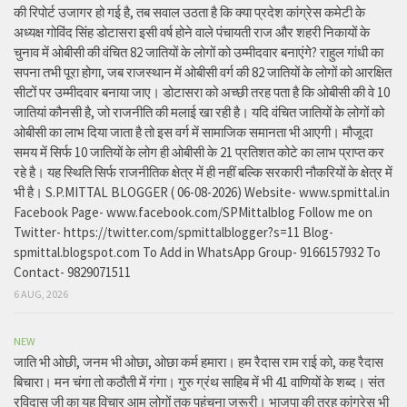
की रिपोर्ट उजागर हो गई है, तब सवाल उठता है कि क्या प्रदेश कांग्रेस कमेटी के
अध्यक्ष गोविंद सिंह डोटासरा इसी वर्ष होने वाले पंचायती राज और शहरी निकायों के
चुनाव में ओबीसी की वंचित 82 जातियों के लोगों को उम्मीदवार बनाएंगे? राहुल गांधी का
सपना तभी पूरा होगा, जब राजस्थान में ओबीसी वर्ग की 82 जातियों के लोगों को आरक्षित
सीटों पर उम्मीदवार बनाया जाए। डोटासरा को अच्छी तरह पता है कि ओबीसी की वे 10
जातियां कौनसी है, जो राजनीति की मलाई खा रही है। यदि वंचित जातियों के लोगों को
ओबीसी का लाभ दिया जाता है तो इस वर्ग में सामाजिक समानता भी आएगी। मौजूदा
समय में सिर्फ 10 जातियों के लोग ही ओबीसी के 21 प्रतिशत कोटे का लाभ प्राप्त कर
रहे है। यह स्थिति सिर्फ राजनीतिक क्षेत्र में ही नहीं बल्कि सरकारी नौकरियों के क्षेत्र में
भी है। S.P.MITTAL BLOGGER ( 06-08-2026) Website- www.spmittal.in
Facebook Page- www.facebook.com/SPMittalblog Follow me on
Twitter- https://twitter.com/spmittalblogger?s=11 Blog-
spmittal.blogspot.com To Add in WhatsApp Group- 9166157932 To
Contact- 9829071511
6 AUG, 2026
NEW
जाति भी ओछी, जनम भी ओछा, ओछा कर्म हमारा। हम रैदास राम राई को, कह रैदास
बिचारा। मन चंगा तो कठौती में गंगा। गुरु ग्रंथ साहिब में भी 41 वाणियों के शब्द। संत
रविदास जी का यह विचार आम लोगों तक पहुंचना जरूरी। भाजपा की तरह कांग्रेस भी