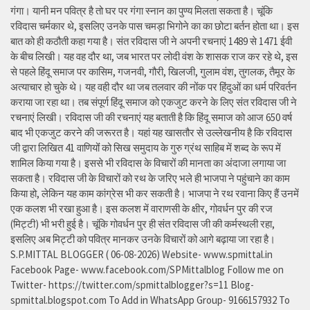
गंगा। यानी मन पवित्र है तो घर पर गंगा स्नान का पुण्य मिलता सकता है। चूंकि
रविदास चर्मकार थे, इसलिए उनके पास चमड़ा भिगोने का का छोटा बर्तन होता था। इस
बात को ही कठौती कहा गया है। संत रविदास जी ने अपनी रचनाएं 1489 से 1471 ईवी
के बीच लिखी। यह वह दौर था, जब भारत पर लोदी वंश के शासक राज कर रहे थे, इस
से पहले हिंदू समाज पर कासिम, गजनवी, गौरी, खिलजी, गुलाम वंश, तुगलक, तैमूर के
अत्याचार हो चुके थे। यह वही दौर था जब तलवार की नोंक पर हिंदुओं का धर्म परिवर्तन
कराया जा रहा था। तब संपूर्ण हिंदू समाज को एकजुट करने के लिए संत रविदास जी ने
रचनाएं लिखी। रविदास जी की रचनाएं यह बताती है कि हिंदू समाज को आज 650 वर्ष
बाद भी एकजुट करने की जरूरत है। यहां यह खासतौर से उल्लेखनीय है कि रविदास
जी द्वारा लिखित 41 वाणियोंं को सिख समुदाय के गुरु ग्रंथ साहिब में शब्द के रूप में
शामिल किया गया है। इससे भी रविदास के विचारों की मानता का अंदाजा लगाया जा
सकता है। रविदास जी के विचारों को रथ के जरिए भले ही भाजपा ने पहुंचाने का काम
किया हो, लेकिन यह काम कांग्रेस भी कर सकती है। भाजपा ने रथ रवाना किए हैं उनमें
एक कलश भी रखा हुआ है। इस कलश में वाराणसी के क्षीर, गोवर्धन पुर की रज
(मिट्टी) भी भरी हुई है। चूंकि गोवर्धन पुर ही संत रविदास जी की कर्मस्थली रहा,
इसलिए अब मिट्टी को पवित्र मानकर उनके विचारों को आगे बढ़ाया जा रहा है।
S.P.MITTAL BLOGGER ( 06-08-2026) Website- www.spmittal.in
Facebook Page- www.facebook.com/SPMittalblog Follow me on
Twitter- https://twitter.com/spmittalblogger?s=11 Blog-
spmittal.blogspot.com To Add in WhatsApp Group- 9166157932 To