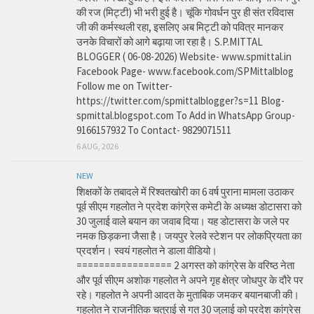
की रज (मिट्टी) भी भरी हुई है। चूंकि गोवर्धन पुर ही संत रविदास
जी की कर्मस्थली रहा, इसलिए अब मिट्टी को पवित्र मानकर
उनके विचारों को आगे बढ़ाया जा रहा है। S.P.MITTAL
BLOGGER ( 06-08-2026) Website- www.spmittal.in
Facebook Page- www.facebook.com/SPMittalblog
Follow me on Twitter-
https://twitter.com/spmittalblogger?s=11 Blog-
spmittal.blogspot.com To Add in WhatsApp Group-
9166157932 To Contact- 9829071511
6 AUG, 2026
NEW
शिक्षकों के तबादले में रिश्वतखोरी का 6 वर्ष पुराना मामला उठाकर
पूर्व सीएम गहलोत ने प्रदेश कांग्रेस कमेटी के अध्यक्ष डोटासरा को
30 जुलाई वाले बयान का जवाब दिया। यह डोटासरा के जले पर
नमक छिड़कना जैसा है। जयपुर रेलवे स्टेशन पर लोकप्रियता का
प्रदर्शन। स्वयं गहलोत ने डाला वीडियो।
================= 2 अगस्त को कांग्रेस के वरिष्ठ नेता
और पूर्व सीएम अशोक गहलोत ने अपने गृह क्षेत्र जोधपुर के दौरे पर
रहे। गहलोत ने अपनी आदत के मुताबिक जमकर बयानबाजी की।
गहलोत ने राजनीतिक चतुराई से गत 30 जुलाई को प्रदेश कांग्रेस