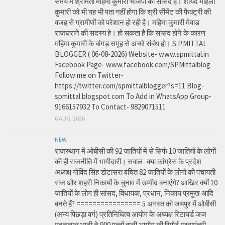
समय में श्रीमती महिमा कुमारी भाजपा की सांसद है। शायद महिला
कुमारी को भी यह भी पता नहीं होगा कि श्री सीमेंट की फैक्ट्री की
वजह से ग्रामीणों को परेशान हो रही है। महिमा कुमारी मेवाड़
राजघराने की सदस्य हे। हो सकता है कि सांसद होने के कारण
महिमा कुमारी के बांगड़ समूह से अच्छे संबंध हो। S.P.MITTAL
BLOGGER ( 06-08-2026) Website- www.spmittal.in
Facebook Page- www.facebook.com/SPMittalblog
Follow me on Twitter-
https://twitter.com/spmittalblogger?s=11 Blog-
spmittal.blogspot.com To Add in WhatsApp Group-
9166157932 To Contact- 9829071511
6 AUG, 2026
NEW
राजस्थान में ओबीसी की 92 जातियों में से सिर्फ 10 जातियों के लोगों
की ही राजनीति में भागीदारी। सवाल- क्या कांग्रेस के प्रदेश
अध्यक्ष गोविंद सिंह डोटासरा वंचित 82 जातियों के लोगों को पंचायती
राज और शहरी निकायों के चुनाव में उम्मीद बनाएंगे? आखिर क्यों 10
जातियों के लोग ही सांसद, विधायक, प्रधान, निकाय प्रमुख आदि
बनते हैं? ================ 5 अगस्त को जयपुर में ओबीसी
(अन्य पिछड़ा वर्ग) प्रतिनिधित्व आयोग के अध्यक्ष रिटायर्ड जज
मदनलाल भाटी ने 900 पन्नों वाली आयोग की रिपोर्ट मुख्यमंत्री