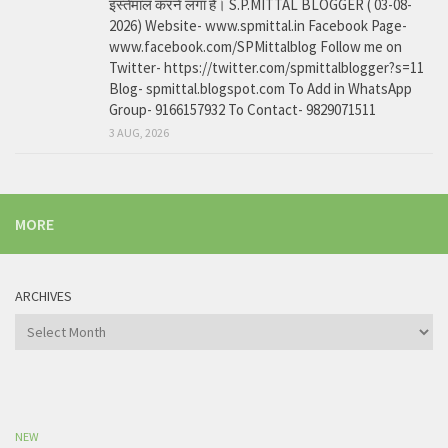
इस्तेमाल करने लगा है। S.P.MITTAL BLOGGER ( 03-08-
2026) Website- www.spmittal.in Facebook Page-
www.facebook.com/SPMittalblog Follow me on
Twitter- https://twitter.com/spmittalblogger?s=11
Blog- spmittal.blogspot.com To Add in WhatsApp
Group- 9166157932 To Contact- 9829071511
3 AUG, 2026
MORE
ARCHIVES
Archives
NEW