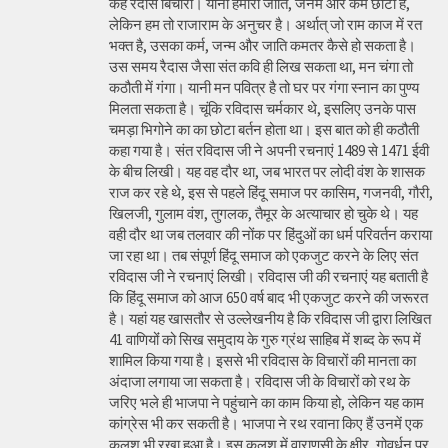
कह रैदास बिचारा। यानी हमारी जाति, जनम और कर्म छोटा है,
लेकिन हम तो राजाराम के अनुचर है। अर्थात् जो राम काज में रत
भक्त है, उसका कर्म, जन्म और जाति कमतर कैसे हो सकता है।
उस समय रैदास जैसा संत कवि ही लिख सकता था, मन चंगा तो
कठौती में गंगा। यानी मन पवित्र है तो घर पर गंगा स्नान का पुण्य
मिलता सकता है। चूंकि रविदास चर्मकार थे, इसलिए उनके पास
चमड़ा भिगोने का का छोटा बर्तन होता था। इस बात को ही कठौती
कहा गया है। संत रविदास जी ने अपनी रचनाएं 1489 से 1471 ईवी
के बीच लिखी। यह वह दौर था, जब भारत पर लोदी वंश के शासक
राज कर रहे थे, इस से पहले हिंदू समाज पर कासिम, गजनवी, गौरी,
खिलजी, गुलाम वंश, तुगलक, तैमूर के अत्याचार हो चुके थे। यह
वही दौर था जब तलवार की नोंक पर हिंदुओं का धर्म परिवर्तन कराया
जा रहा था। तब संपूर्ण हिंदू समाज को एकजुट करने के लिए संत
रविदास जी ने रचनाएं लिखी। रविदास जी की रचनाएं यह बताती है
कि हिंदू समाज को आज 650 वर्ष बाद भी एकजुट करने की जरूरत
है। यहां यह खासतौर से उल्लेखनीय है कि रविदास जी द्वारा लिखित
41 वाणियोंं को सिख समुदाय के गुरु ग्रंथ साहिब में शब्द के रूप में
शामिल किया गया है। इससे भी रविदास के विचारों की मानता का
अंदाजा लगाया जा सकता है। रविदास जी के विचारों को रथ के
जरिए भले ही भाजपा ने पहुंचाने का काम किया हो, लेकिन यह काम
कांग्रेस भी कर सकती है। भाजपा ने रथ रवाना किए हैं उनमें एक
कलश भी रखा हुआ है। इस कलश में वाराणसी के क्षीर, गोवर्धन पुर