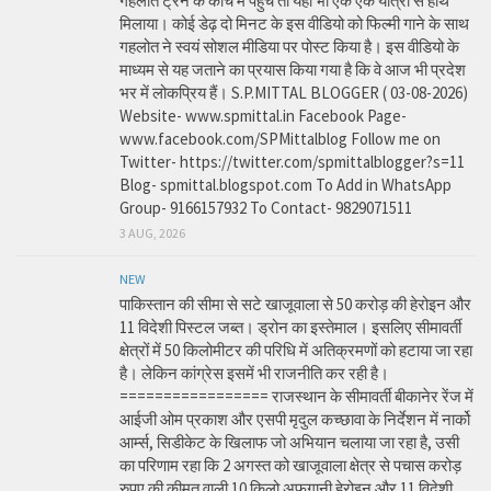
गहलोत ट्रेन के कोच में पहुंचे तो यहां भी एक एक यात्री से हाथ
मिलाया। कोई डेढ़ दो मिनट के इस वीडियो को फिल्मी गाने के साथ
गहलोत ने स्वयं सोशल मीडिया पर पोस्ट किया है। इस वीडियो के
माध्यम से यह जताने का प्रयास किया गया है कि वे आज भी प्रदेश
भर में लोकप्रिय हैं। S.P.MITTAL BLOGGER ( 03-08-2026)
Website- www.spmittal.in Facebook Page-
www.facebook.com/SPMittalblog Follow me on
Twitter- https://twitter.com/spmittalblogger?s=11
Blog- spmittal.blogspot.com To Add in WhatsApp
Group- 9166157932 To Contact- 9829071511
3 AUG, 2026
NEW
पाकिस्तान की सीमा से सटे खाजूवाला से 50 करोड़ की हेरोइन और
11 विदेशी पिस्टल जब्त। ड्रोन का इस्तेमाल। इसलिए सीमावर्ती
क्षेत्रों में 50 किलोमीटर की परिधि में अतिक्रमणों को हटाया जा रहा
है। लेकिन कांग्रेस इसमें भी राजनीति कर रही है।
================= राजस्थान के सीमावर्ती बीकानेर रेंज में
आईजी ओम प्रकाश और एसपी मृदुल कच्छावा के निर्देशन में नार्को
आर्म्स, सिडीकेट के खिलाफ जो अभियान चलाया जा रहा है, उसी
का परिणाम रहा कि 2 अगस्त को खाजूवाला क्षेत्र से पचास करोड़
रुपए की कीमत वाली 10 किलो अफगानी हेरोइन और 11 विदेशी