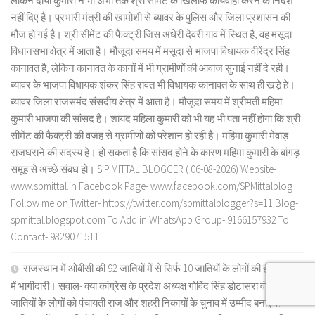
लेकिन दीया कुमारी ने भी अभी तक श्री सीमेंट के खिलाफ कार्यवाही करने के निर्देश
नहीं दिए है। प्रभारी मंत्री की खामोशी से ब्यावर के पुलिस और जिला प्रशासन की
मौज हो गई है। श्री सीमेंट की फैक्ट्री जिस अंधेरी देवरी गांव में स्थित है, वह मसूदा
विधानसभा क्षेत्र में आता है। मौजूदा समय में मसूदा से भाजपा विधायक वीरेंद्र सिंह
कानावत है, लेकिन कानावत के कानों में भी ग्रामीणों की आवाज सुनाई नहीं दे रही।
ब्यावर के भाजपा विधायक शंकर सिंह रावत भी विधायक कानावत के साथ ही खड़े हे।
ब्यावर जिला राजसमंद संसदीय क्षेत्र में आता है। मौजूदा समय में श्रीमती महिमा
कुमारी भाजपा की सांसद है। शायद महिला कुमारी को भी यह भी पता नहीं होगा कि श्री
सीमेंट की फैक्ट्री की वजह से ग्रामीणों को परेशान हो रही है। महिमा कुमारी मेवाड़
राजघराने की सदस्य हे। हो सकता है कि सांसद होने के कारण महिमा कुमारी के बांगड़
समूह से अच्छे संबंध हो। S.P.MITTAL BLOGGER ( 06-08-2026) Website-
www.spmittal.in Facebook Page- www.facebook.com/SPMittalblog
Follow me on Twitter- https://twitter.com/spmittalblogger?s=11 Blog-
spmittal.blogspot.com To Add in WhatsApp Group- 9166157932 To
Contact- 9829071511
राजस्थान में ओबीसी की 92 जातियों में से सिर्फ 10 जातियों के लोगों की ही राजनीति
में भागीदारी। सवाल- क्या कांग्रेस के प्रदेश अध्यक्ष गोविंद सिंह डोटासरा वंचित 82
जातियों के लोगों को पंचायती राज और शहरी निकायों के चुनाव में उम्मीद बनाएंगे?