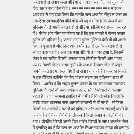
रिश्तेदारों से संवाद वाला वीडियो उजागर। यह जेल की सुरक्षा के
लिए खतरनाक स्थिति है। ================ भास्कर
अखबार ने यह दावा किया कि उसके पास अजमेर सेंट्रल जेल का
एक ऐसा एक्सक्लूसिव वीडियो है जो यह दर्शाता है कि जेल में बंद
मुस्लिम कैदी अपने रिश्तेदारों से वीडियो कॉलिंग पर संवाद कर रहे
हैं। गंभीर और चिंता का विषय यह है कि इस मामले में जेलर सद्दाम
हुसैन की भूमिका है। जेलर सद्दाम हुसैन मुस्लिम कैदियों को अपने
कक्ष में बुलाता है और फिर अपने मोबाइल से उनके रिश्तेदारों से
संवाद करवाता है। अब एक ऐसा वीडियो उजागर हुआ है, जिसमें
जेल में बंद ताहिर चिश्ती, उसका बेटा तौफीक चिश्ती और भांजा
फखर चिश्ती जेलर सद्दाम हुसैन के कक्ष में बैठकर जेल से बाहर
अपने रिश्तेदार फारुख चिश्ती से संवाद कर रहे हैं। फारुख चिश्ती
ने इस वीडियो कॉलिंग के लिए जेलर सद्दाम का शुक्रिया अदा भी
किया। आरोप है कि सद्दाम हुसैन जेलर के पद का फायदा उठाकर
मुस्लिम कैदियों की बात मोबाइल पर उनके रिश्तेदारों से करवाता
रहता है। ताजा मामला इसलिए भी गंभीर है कि तौफीक चिश्ती के
संबंध बब्बर खालसा जैसे आतंकी संगठनों से भी रहे हैं। तौफिक
चिश्ती पर आतंकी संगठनों को हथियार और ड्रग्स सप्लाई करने के
आरोप है। ऐसे आरोपों में ही तौफिक चिश्ती पंजाब के जेलों में बंद
रहा। तौफीक चिश्ती अपने पिता ताहिर चिश्ती के साथ अजमेर जेल
में इसलिए बंद है कि उस पर अजमेर स्थित ख्वाजा साहब की दरगाह
के खादिम हाजी बिलाल हुसैन चिश्ती पर जानलेवा हमला करने का