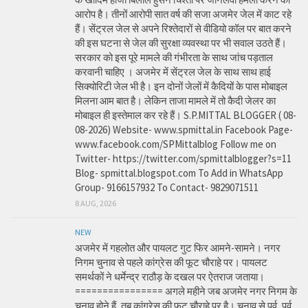
आरोप है। तीनों आरोपी सात वर्ष की सजा अजमेर जेल में काट रहे
हैं। सेंट्रल जेल से अपने रिश्तेदारों से वीडियो कॉल पर बात करने
की इस घटना से जेल की सुरक्षा व्यवस्था पर भी सवाल उठते हैं।
सरकार को इस पूरे मामले की गंभीरता के साथ जांच पड़ताल
करवानी चाहिए । अजमेर में सेंट्रल जेल के साथ साथ हाई
सिक्योरिटी जेल भी है। इन दोनों जेलों में कैदियों के पास मोबाइल
मिलना आम बात है। लेकिन ताजा मामले में तो कैदी जेलर का
मोबाइल ही इस्तेमाल कर रहे हैं। S.P.MITTAL BLOGGER ( 08-
08-2026) Website- www.spmittal.in Facebook Page-
www.facebook.com/SPMittalblog Follow me on
Twitter- https://twitter.com/spmittalblogger?s=11
Blog- spmittal.blogspot.com To Add in WhatsApp
Group- 9166157932 To Contact- 9829071511
8 AUG, 2026
NEW
अजमेर में गहलोत और पायलट गुट फिर आमने-सामने। नगर
निगम चुनाव से पहले कांग्रेस की फूट चौराहे पर। पायलट
समर्थकों ने धर्मेन्द्र राठौड़ के दखल पर ऐतराज जताया।
================ अगले महीने जब अजमेर नगर निगम के
चुनाव होने हैं, तब कांग्रेस की फूट चौराहे पर है। चुनाव से पूर्व, पूर्व