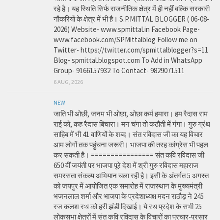
रहे है। यह स्थिति सिर्फ राजनीतिक क्षेत्र में ही नहीं बल्कि सरकारी
नौकरियों के क्षेत्र में भी है। S.P.MITTAL BLOGGER ( 06-08-
2026) Website- www.spmittal.in Facebook Page-
www.facebook.com/SPMittalblog Follow me on
Twitter- https://twitter.com/spmittalblogger?s=11
Blog- spmittal.blogspot.com To Add in WhatsApp
Group- 9166157932 To Contact- 9829071511
6 AUG, 2026
NEW
जाति भी ओछी, जनम भी ओछा, ओछा कर्म हमारा। हम रैदास राम
राई को, कह रैदास बिचारा। मन चंगा तो कठौती में गंगा। गुरु ग्रंथ
साहिब में भी 41 वाणियों के शब्द। संत रविदास जी का यह विचार
आम लोगों तक पहुंचना जरूरी। भाजपा की तरह कांग्रेस भी पहल
कर सकती है। ================ संत कवि रविदास जी
650 वीं जयंती पर भाजपा पूरे देश में श्री गुरु रविदास महाराज
समरसता संकल्प अभियान चला रही है। इसी के अंतर्गत 5 अगस्त
को जयपुर में आयोजित एक समारोह में राजस्थान के मुख्यमंत्री
भजनलाल शर्मा और भाजपा के प्रदेशाध्यक्ष मदन राठौड़ ने 245
रज कलश रथ को हरी झंडी दिखाई। ये रथ प्रदेश के सभी 25
लोकसभा क्षेत्रों में संत कवि रविदास के विचारों का प्रचार-प्रसार