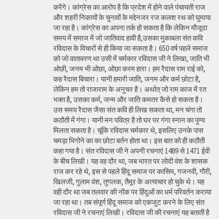
करेंगे। कांग्रेस का आरोप है कि प्रदेश में होने वाले पंचायती राज
और शहरी निकायों के चुनावों के मद्देनजर रज कलश रथ को घुमाया
जा रहा है। कांग्रेस का अपना तर्क हो सकता है कि लेकिन मौजूदा
समय में समाज में जो जातिवाद हावी है,उसका मुकाबला संत कवि
रविदास के विचारों से ही किया जा सकता है। 650 वर्ष पहले समाज
को जो वातावरण था उसी में चर्मकार रविदास जी ने लिखा, जाति भी
ओछी, जनम भी ओछा, ओछा करम हारा। हम रैदास राम राई को,
कह रैदास बिचारा। यानी हमारी जाति, जनम और कर्म छोटा है,
लेकिन हम तो राजाराम के अनुचर है। अर्थात् जो राम काज में रत
भक्त है, उसका कर्म, जन्म और जाति कमतर कैसे हो सकता है।
उस समय रैदास जैसा संत कवि ही लिख सकता था, मन चंगा तो
कठौती में गंगा। यानी मन पवित्र है तो घर पर गंगा स्नान का पुण्य
मिलता सकता है। चूंकि रविदास चर्मकार थे, इसलिए उनके पास
चमड़ा भिगोने का का छोटा बर्तन होता था। इस बात को ही कठौती
कहा गया है। संत रविदास जी ने अपनी रचनाएं 1489 से 1471 ईवी
के बीच लिखी। यह वह दौर था, जब भारत पर लोदी वंश के शासक
राज कर रहे थे, इस से पहले हिंदू समाज पर कासिम, गजनवी, गौरी,
खिलजी, गुलाम वंश, तुगलक, तैमूर के अत्याचार हो चुके थे। यह
वही दौर था जब तलवार की नोंक पर हिंदुओं का धर्म परिवर्तन कराया
जा रहा था। तब संपूर्ण हिंदू समाज को एकजुट करने के लिए संत
रविदास जी ने रचनाएं लिखी। रविदास जी की रचनाएं यह बताती है