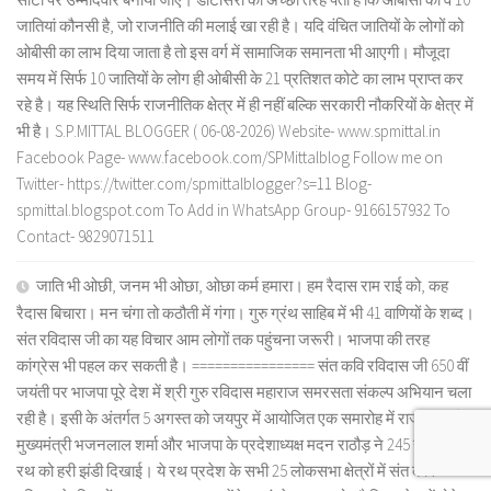
जातियां कौनसी है, जो राजनीति की मलाई खा रही है। यदि वंचित जातियों के लोगों को
ओबीसी का लाभ दिया जाता है तो इस वर्ग में सामाजिक समानता भी आएगी। मौजूदा
समय में सिर्फ 10 जातियों के लोग ही ओबीसी के 21 प्रतिशत कोटे का लाभ प्राप्त कर
रहे है। यह स्थिति सिर्फ राजनीतिक क्षेत्र में ही नहीं बल्कि सरकारी नौकरियों के क्षेत्र में
भी है। S.P.MITTAL BLOGGER ( 06-08-2026) Website- www.spmittal.in
Facebook Page- www.facebook.com/SPMittalblog Follow me on
Twitter- https://twitter.com/spmittalblogger?s=11 Blog-
spmittal.blogspot.com To Add in WhatsApp Group- 9166157932 To
Contact- 9829071511
जाति भी ओछी, जनम भी ओछा, ओछा कर्म हमारा। हम रैदास राम राई को, कह
रैदास बिचारा। मन चंगा तो कठौती में गंगा। गुरु ग्रंथ साहिब में भी 41 वाणियों के शब्द।
संत रविदास जी का यह विचार आम लोगों तक पहुंचना जरूरी। भाजपा की तरह
कांग्रेस भी पहल कर सकती है। ================ संत कवि रविदास जी 650 वीं
जयंती पर भाजपा पूरे देश में श्री गुरु रविदास महाराज समरसता संकल्प अभियान चला
रही है। इसी के अंतर्गत 5 अगस्त को जयपुर में आयोजित एक समारोह में राजस्थान के
मुख्यमंत्री भजनलाल शर्मा और भाजपा के प्रदेशाध्यक्ष मदन राठौड़ ने 245 रज कलश
रथ को हरी झंडी दिखाई। ये रथ प्रदेश के सभी 25 लोकसभा क्षेत्रों में संत कवि