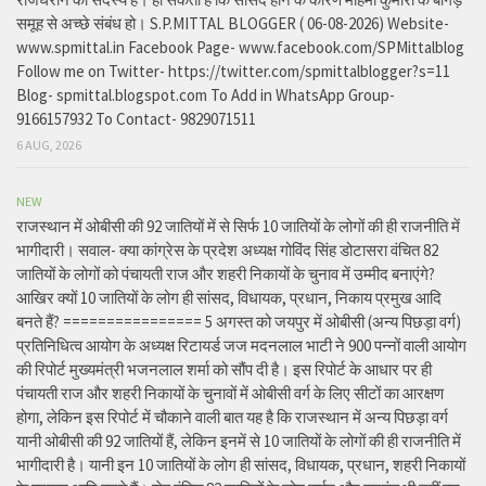
समूह से अच्छे संबंध हो। S.P.MITTAL BLOGGER ( 06-08-2026) Website-
www.spmittal.in Facebook Page- www.facebook.com/SPMittalblog
Follow me on Twitter- https://twitter.com/spmittalblogger?s=11
Blog- spmittal.blogspot.com To Add in WhatsApp Group-
9166157932 To Contact- 9829071511
6 AUG, 2026
NEW
राजस्थान में ओबीसी की 92 जातियों में से सिर्फ 10 जातियों के लोगों की ही राजनीति में
भागीदारी। सवाल- क्या कांग्रेस के प्रदेश अध्यक्ष गोविंद सिंह डोटासरा वंचित 82
जातियों के लोगों को पंचायती राज और शहरी निकायों के चुनाव में उम्मीद बनाएंगे?
आखिर क्यों 10 जातियों के लोग ही सांसद, विधायक, प्रधान, निकाय प्रमुख आदि
बनते हैं? ================ 5 अगस्त को जयपुर में ओबीसी (अन्य पिछड़ा वर्ग)
प्रतिनिधित्व आयोग के अध्यक्ष रिटायर्ड जज मदनलाल भाटी ने 900 पन्नों वाली आयोग
की रिपोर्ट मुख्यमंत्री भजनलाल शर्मा को सौंप दी है। इस रिपोर्ट के आधार पर ही
पंचायती राज और शहरी निकायों के चुनावों में ओबीसी वर्ग के लिए सीटों का आरक्षण
होगा, लेकिन इस रिपोर्ट में चौकाने वाली बात यह है कि राजस्थान में अन्य पिछड़ा वर्ग
यानी ओबीसी की 92 जातियों हैं, लेकिन इनमें से 10 जातियों के लोगों की ही राजनीति में
भागीदारी है। यानी इन 10 जातियों के लोग ही सांसद, विधायक, प्रधान, शहरी निकायों