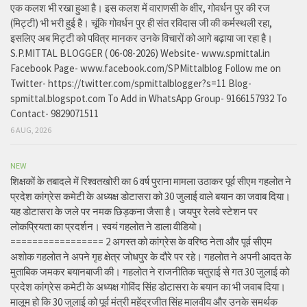
एक कलश भी रखा हुआ है। इस कलश में वाराणसी के क्षीर, गोवर्धन पुर की रज
(मिट्टी) भी भरी हुई है। चूंकि गोवर्धन पुर ही संत रविदास जी की कर्मस्थली रहा,
इसलिए अब मिट्टी को पवित्र मानकर उनके विचारों को आगे बढ़ाया जा रहा है।
S.P.MITTAL BLOGGER ( 06-08-2026) Website- www.spmittal.in
Facebook Page- www.facebook.com/SPMittalblog Follow me on
Twitter- https://twitter.com/spmittalblogger?s=11 Blog-
spmittal.blogspot.com To Add in WhatsApp Group- 9166157932 To
Contact- 9829071511
6 AUG, 2026
NEW
शिक्षकों के तबादले में रिश्वतखोरी का 6 वर्ष पुराना मामला उठाकर पूर्व सीएम गहलोत ने
प्रदेश कांग्रेस कमेटी के अध्यक्ष डोटासरा को 30 जुलाई वाले बयान का जवाब दिया।
यह डोटासरा के जले पर नमक छिड़कना जैसा है। जयपुर रेलवे स्टेशन पर
लोकप्रियता का प्रदर्शन। स्वयं गहलोत ने डाला वीडियो।
================= 2 अगस्त को कांग्रेस के वरिष्ठ नेता और पूर्व सीएम
अशोक गहलोत ने अपने गृह क्षेत्र जोधपुर के दौरे पर रहे। गहलोत ने अपनी आदत के
मुताबिक जमकर बयानबाजी की। गहलोत ने राजनीतिक चतुराई से गत 30 जुलाई को
प्रदेश कांग्रेस कमेटी के अध्यक्ष गोविंद सिंह डोटासरा के बयान का भी जवाब दिया।
मालूम हो कि 30 जुलाई को पूर्व मंत्री महेंद्रजीत सिंह मालवीय और उनके समर्थक