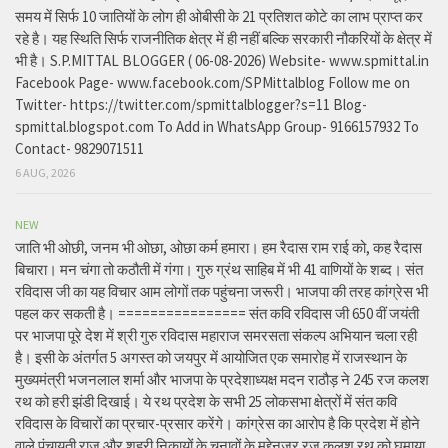
समय में सिर्फ 10 जातियों के लोग ही ओबीसी के 21 प्रतिशत कोटे का लाभ प्राप्त कर
रहे है। यह स्थिति सिर्फ राजनीतिक क्षेत्र में ही नहीं बल्कि सरकारी नौकरियों के क्षेत्र में
भी है। S.P.MITTAL BLOGGER ( 06-08-2026) Website- www.spmittal.in
Facebook Page- www.facebook.com/SPMittalblog Follow me on
Twitter- https://twitter.com/spmittalblogger?s=11 Blog-
spmittal.blogspot.com To Add in WhatsApp Group- 9166157932 To
Contact- 9829071511
6 AUG, 2026
NEW
जाति भी ओछी, जनम भी ओछा, ओछा कर्म हमारा। हम रैदास राम राई को, कह रैदास
बिचारा। मन चंगा तो कठौती में गंगा। गुरु ग्रंथ साहिब में भी 41 वाणियों के शब्द। संत
रविदास जी का यह विचार आम लोगों तक पहुंचना जरूरी। भाजपा की तरह कांग्रेस भी
पहल कर सकती है। ================ संत कवि रविदास जी 650 वीं जयंती
पर भाजपा पूरे देश में श्री गुरु रविदास महाराज समरसता संकल्प अभियान चला रही
है। इसी के अंतर्गत 5 अगस्त को जयपुर में आयोजित एक समारोह में राजस्थान के
मुख्यमंत्री भजनलाल शर्मा और भाजपा के प्रदेशाध्यक्ष मदन राठौड़ ने 245 रज कलश
रथ को हरी झंडी दिखाई। ये रथ प्रदेश के सभी 25 लोकसभा क्षेत्रों में संत कवि
रविदास के विचारों का प्रचार-प्रसार करेंगे। कांग्रेस का आरोप है कि प्रदेश में होने
वाले पंचायती राज और शहरी निकायों के चुनावों के मद्देनजर रज कलश रथ को घुमाया