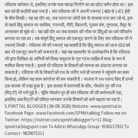
रविदास चर्मकार थे, इसलिए उनके पास चमड़ा भिगोने का का छोटा बर्तन होता था। इस
बात को ही कठौती कहा गया है। संत रविदास जी ने अपनी रचनाएं 1489 से 1471 ईवी
के बीच लिखी। यह वह दौर था, जब भारत पर लोदी वंश के शासक राज कर रहे थे, इस
से पहले हिंदू समाज पर कासिम, गजनवी, गौरी, खिलजी, गुलाम वंश, तुगलक, तैमूर के
अत्याचार हो चुके थे। यह वही दौर था जब तलवार की नोंक पर हिंदुओं का धर्म परिवर्तन
कराया जा रहा था। तब संपूर्ण हिंदू समाज को एकजुट करने के लिए संत रविदास जी ने
रचनाएं लिखी। रविदास जी की रचनाएं यह बताती है कि हिंदू समाज को आज 650 वर्ष
बाद भी एकजुट करने की जरूरत है। यहां यह खासतौर से उल्लेखनीय है कि रविदास
जी द्वारा लिखित 41 वाणियोंं को सिख समुदाय के गुरु ग्रंथ साहिब में शब्द के रूप में
शामिल किया गया है। इससे भी रविदास के विचारों की मानता का अंदाजा लगाया जा
सकता है। रविदास जी के विचारों को रथ के जरिए भले ही भाजपा ने पहुंचाने का काम
किया हो, लेकिन यह काम कांग्रेस भी कर सकती है। भाजपा ने रथ रवाना किए हैं उनमें
एक कलश भी रखा हुआ है। इस कलश में वाराणसी के क्षीर, गोवर्धन पुर की रज
(मिट्टी) भी भरी हुई है। चूंकि गोवर्धन पुर ही संत रविदास जी की कर्मस्थली रहा,
इसलिए अब मिट्टी को पवित्र मानकर उनके विचारों को आगे बढ़ाया जा रहा है।
S.P.MITTAL BLOGGER ( 06-08-2026) Website- www.spmittal.in
Facebook Page- www.facebook.com/SPMittalblog Follow me on
Twitter- https://twitter.com/spmittalblogger?s=11 Blog-
spmittal.blogspot.com To Add in WhatsApp Group- 9166157932 To
Contact- 9829071511