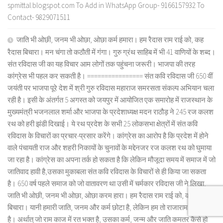
spmittal.blogspot.com To Add in WhatsApp Group- 9166157932 To
Contact- 9829071511
जाति भी ओछी, जनम भी ओछा, ओछा कर्म हमारा। हम रैदास राम राई को, कह
रैदास बिचारा। मन चंगा तो कठौती में गंगा। गुरु ग्रंथ साहिब में भी 41 वाणियों के शब्द।
संत रविदास जी का यह विचार आम लोगों तक पहुंचना जरूरी। भाजपा की तरह
कांग्रेस भी पहल कर सकती है। ================ संत कवि रविदास जी 650 वीं
जयंती पर भाजपा पूरे देश में श्री गुरु रविदास महाराज समरसता संकल्प अभियान चला
रही है। इसी के अंतर्गत 5 अगस्त को जयपुर में आयोजित एक समारोह में राजस्थान के
मुख्यमंत्री भजनलाल शर्मा और भाजपा के प्रदेशाध्यक्ष मदन राठौड़ ने 245 रज कलश
रथ को हरी झंडी दिखाई। ये रथ प्रदेश के सभी 25 लोकसभा क्षेत्रों में संत कवि
रविदास के विचारों का प्रचार-प्रसार करेंगे। कांग्रेस का आरोप है कि प्रदेश में होने
वाले पंचायती राज और शहरी निकायों के चुनावों के मद्देनजर रज कलश रथ को घुमाया
जा रहा है। कांग्रेस का अपना तर्क हो सकता है कि लेकिन मौजूदा समय में समाज में जो
जातिवाद हावी है,उसका मुकाबला संत कवि रविदास के विचारों से ही किया जा सकता
है। 650 वर्ष पहले समाज को जो वातावरण था उसी में चर्मकार रविदास जी ने लिखा,
जाति भी ओछी, जनम भी ओछा, ओछा करम हारा। हम रैदास राम राई को, कह रैदास
बिचारा। यानी हमारी जाति, जनम और कर्म छोटा है, लेकिन हम तो राजाराम के अनुचर
है। अर्थात् जो राम काज में रत भक्त है, उसका कर्म, जन्म और जाति कमतर कैसे हो