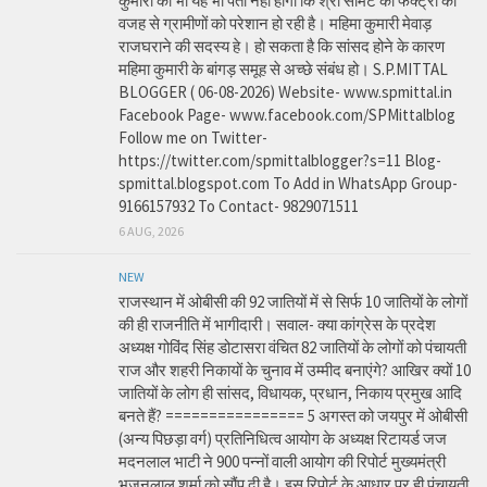
कुमारी को भी यह भी पता नहीं होगा कि श्री सीमेंट की फैक्ट्री की
वजह से ग्रामीणों को परेशान हो रही है। महिमा कुमारी मेवाड़
राजघराने की सदस्य हे। हो सकता है कि सांसद होने के कारण
महिमा कुमारी के बांगड़ समूह से अच्छे संबंध हो। S.P.MITTAL
BLOGGER ( 06-08-2026) Website- www.spmittal.in
Facebook Page- www.facebook.com/SPMittalblog
Follow me on Twitter-
https://twitter.com/spmittalblogger?s=11 Blog-
spmittal.blogspot.com To Add in WhatsApp Group-
9166157932 To Contact- 9829071511
6 AUG, 2026
NEW
राजस्थान में ओबीसी की 92 जातियों में से सिर्फ 10 जातियों के लोगों
की ही राजनीति में भागीदारी। सवाल- क्या कांग्रेस के प्रदेश
अध्यक्ष गोविंद सिंह डोटासरा वंचित 82 जातियों के लोगों को पंचायती
राज और शहरी निकायों के चुनाव में उम्मीद बनाएंगे? आखिर क्यों 10
जातियों के लोग ही सांसद, विधायक, प्रधान, निकाय प्रमुख आदि
बनते हैं? ================ 5 अगस्त को जयपुर में ओबीसी
(अन्य पिछड़ा वर्ग) प्रतिनिधित्व आयोग के अध्यक्ष रिटायर्ड जज
मदनलाल भाटी ने 900 पन्नों वाली आयोग की रिपोर्ट मुख्यमंत्री
भजनलाल शर्मा को सौंप दी है। इस रिपोर्ट के आधार पर ही पंचायती