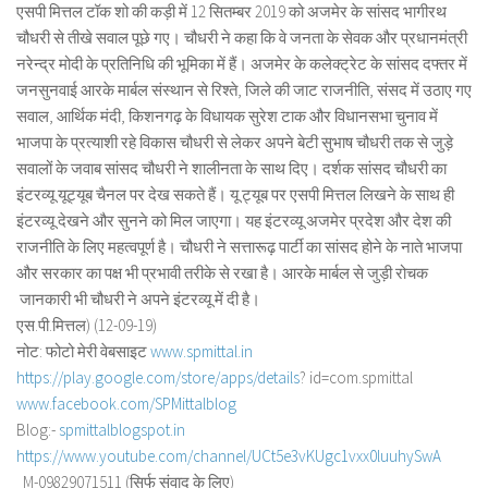
एसपी मित्तल टॉक शो की कड़ी में 12 सितम्बर 2019 को अजमेर के सांसद भागीरथ
चौधरी से तीखे सवाल पूछे गए। चौधरी ने कहा कि वे जनता के सेवक और प्रधानमंत्री
नरेन्द्र मोदी के प्रतिनिधि की भूमिका में हैं। अजमेर के कलेक्ट्रेट के सांसद दफ्तर में
जनसुनवाई आरके मार्बल संस्थान से रिश्ते, जिले की जाट राजनीति, संसद में उठाए गए
सवाल, आर्थिक मंदी, किशनगढ़ के विधायक सुरेश टाक और विधानसभा चुनाव में
भाजपा के प्रत्याशी रहे विकास चौधरी से लेकर अपने बेटी सुभाष चौधरी तक से जुड़े
सवालों के जवाब सांसद चौधरी ने शालीनता के साथ दिए। दर्शक सांसद चौधरी का
इंटरव्यू यूट्यूब चैनल पर देख सकते हैं। यू ट्यूब पर एसपी मित्तल लिखने के साथ ही
इंटरव्यू देखने और सुनने को मिल जाएगा। यह इंटरव्यू अजमेर प्रदेश और देश की
राजनीति के लिए महत्वपूर्ण है। चौधरी ने सत्तारूढ़ पार्टी का सांसद होने के नाते भाजपा
और सरकार का पक्ष भी प्रभावी तरीके से रखा है। आरके मार्बल से जुड़ी रोचक
जानकारी भी चौधरी ने अपने इंटरव्यू में दी है।
एस.पी.मित्तल) (12-09-19)
नोट: फोटो मेरी वेबसाइट
www.spmittal.in
https://play.google.com/store/
apps/details
? id=com.spmittal
www.facebook.com/SPMittalblog
Blog:-
spmittalblogspot.in
https://www.youtube.com/
channel/
UCt5e3vKUgc1vxx0luuhySwA
M-09829071511 (सिर्फ संवाद के लिए)