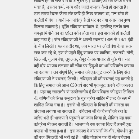
लेकिन हम तो राजाराम के अनुचर है। अर्थात् जो राम काज में रत
भक्त है, उसका कर्म, जन्म और जाति कमतर कैसे हो सकता है।
उस समय रैदास जैसा संत कवि ही लिख सकता था, मन चंगा तो
कठौती में गंगा। यानी मन पवित्र है तो घर पर गंगा स्नान का पुण्य
मिलता सकता है। चूंकि रविदास चर्मकार थे, इसलिए उनके पास
चमड़ा भिगोने का का छोटा बर्तन होता था। इस बात को ही कठौती
कहा गया है। संत रविदास जी ने अपनी रचनाएं 1489 से 1471 ईवी
के बीच लिखी। यह वह दौर था, जब भारत पर लोदी वंश के शासक
राज कर रहे थे, इस से पहले हिंदू समाज पर कासिम, गजनवी, गौरी,
खिलजी, गुलाम वंश, तुगलक, तैमूर के अत्याचार हो चुके थे। यह
वही दौर था जब तलवार की नोंक पर हिंदुओं का धर्म परिवर्तन कराया
जा रहा था। तब संपूर्ण हिंदू समाज को एकजुट करने के लिए संत
रविदास जी ने रचनाएं लिखी। रविदास जी की रचनाएं यह बताती है
कि हिंदू समाज को आज 650 वर्ष बाद भी एकजुट करने की जरूरत
है। यहां यह खासतौर से उल्लेखनीय है कि रविदास जी द्वारा लिखित
41 वाणियोंं को सिख समुदाय के गुरु ग्रंथ साहिब में शब्द के रूप में
शामिल किया गया है। इससे भी रविदास के विचारों की मानता का
अंदाजा लगाया जा सकता है। रविदास जी के विचारों को रथ के
जरिए भले ही भाजपा ने पहुंचाने का काम किया हो, लेकिन यह काम
कांग्रेस भी कर सकती है। भाजपा ने रथ रवाना किए हैं उनमें एक
कलश भी रखा हुआ है। इस कलश में वाराणसी के क्षीर, गोवर्धन पुर
की रज (मिट्टी) भी भरी हुई है। चूंकि गोवर्धन पुर ही संत रविदास