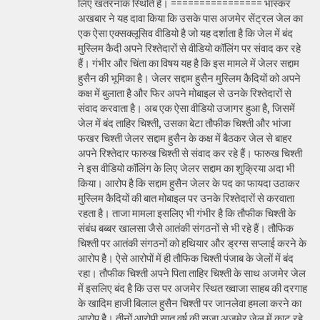
लिए खतरनाक स्थिति है। ================ भास्कर
अखबार ने यह दावा किया कि उसके पास अजमेर सेंट्रल जेल का
एक ऐसा एक्सक्लूसिव वीडियो है जो यह दर्शाता है कि जेल में बंद
मुस्लिम कैदी अपने रिश्तेदारों से वीडियो कॉलिंग पर संवाद कर रहे
हैं। गंभीर और चिंता का विषय यह है कि इस मामले में जेलर सद्दाम
हुसैन की भूमिका है। जेलर सद्दाम हुसैन मुस्लिम कैदियों को अपने
कक्ष में बुलाता है और फिर अपने मोबाइल से उनके रिश्तेदारों से
संवाद करवाता है। अब एक ऐसा वीडियो उजागर हुआ है, जिसमें
जेल में बंद ताहिर चिश्ती, उसका बेटा तौफीक चिश्ती और भांजा
फखर चिश्ती जेलर सद्दाम हुसैन के कक्ष में बैठकर जेल से बाहर
अपने रिश्तेदार फारुख चिश्ती से संवाद कर रहे हैं। फारुख चिश्ती
ने इस वीडियो कॉलिंग के लिए जेलर सद्दाम का शुक्रिया अदा भी
किया। आरोप है कि सद्दाम हुसैन जेलर के पद का फायदा उठाकर
मुस्लिम कैदियों की बात मोबाइल पर उनके रिश्तेदारों से करवाता
रहता है। ताजा मामला इसलिए भी गंभीर है कि तौफीक चिश्ती के
संबंध बब्बर खालसा जैसे आतंकी संगठनों से भी रहे हैं। तौफिक
चिश्ती पर आतंकी संगठनों को हथियार और ड्रग्स सप्लाई करने के
आरोप है। ऐसे आरोपों में ही तौफिक चिश्ती पंजाब के जेलों में बंद
रहा। तौफीक चिश्ती अपने पिता ताहिर चिश्ती के साथ अजमेर जेल
में इसलिए बंद है कि उस पर अजमेर स्थित ख्वाजा साहब की दरगाह
के खादिम हाजी बिलाल हुसैन चिश्ती पर जानलेवा हमला करने का
आरोप है। तीनों आरोपी सात वर्ष की सजा अजमेर जेल में काट रहे