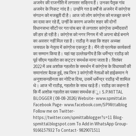
अजमेर की राजनीति में लगातार सक्रिय हैं। उनका पैतृक गांव
अजमेर के निकट नांद है। उन्होंने गत 8 वर्षों से अजमेर में कांग्रेस
संगठन को मजबूती दी है। आज जो लोग कांग्रेस को मजबूत करने
का दावा कर रहे हैं, उन्हीं के कारण अजमेर शहर की दोनों
विधानसभा सीटों पर गत पांच बार से लगातार कांग्रेस उम्मीदवारों
की हार हो रही है। कांग्रेस को नगर निगम में भी अपना बोर्ड बनाने
का अवसर नहीं मिल रहा है। राठौड़ ने कहा कि शहर अध्यक्ष
जयपाल के नेतृत्व में कांग्रेस एकजुट है। मैंने तो प्रत्येक कार्यकर्ता
का सम्मान किया है। यहां यह उल्लेखनीय है कि धर्मेन्द्र राठौड़ को
पूर्व सीएम गहलोत का कट्टर समर्थक माना जाता है। सितंबर
2022 में अब अशोक गहलोत के समर्थन में कांग्रेस के विधायकों की
समानांतर बैठक हुई, तब जिन 3 कांग्रेसी नेताओं को हाईकमान ने
अनुशासनहीनता का नोटिस दिया, उसमें धर्मेन्द्र राठौड़ भी शामिल
थे। आज भी राठौड़, गहलोत के साथ खड़े हैं। राठौड़ का कहना है
कि मैं अशोक गहलोत का पक्का समर्थक हंू। S.P.MITTAL
BLOGGER ( 08-08-2026) Website- www.spmittal.in
Facebook Page- www.facebook.com/SPMittalblog
Follow me on Twitter-
https://twitter.com/spmittalblogger?s=11 Blog-
spmittal.blogspot.com To Add in WhatsApp Group-
9166157932 To Contact- 9829071511