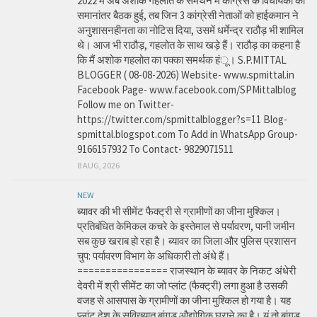
2022 में अब अशोक गहलोत के समर्थन में कांग्रेस के विधायकों की
समानांतर बैठक हुई, तब जिन 3 कांग्रेसी नेताओं को हाईकमान ने
अनुशासनहीनता का नोटिस दिया, उसमें धर्मेन्द्र राठौड़ भी शामिल
थे। आज भी राठौड़, गहलोत के साथ खड़े हैं। राठौड़ का कहना है
कि मैं अशोक गहलोत का पक्का समर्थक हंू। S.P.MITTAL
BLOGGER ( 08-08-2026) Website- www.spmittal.in
Facebook Page- www.facebook.com/SPMittalblog
Follow me on Twitter-
https://twitter.com/spmittalblogger?s=11 Blog-
spmittal.blogspot.com To Add in WhatsApp Group-
9166157932 To Contact- 9829071511
8 AUG, 2026
NEW
ब्यावर की भी सीमेंट फैक्ट्री से ग्रामीणों का जीना मुश्किल।
प्रतिबंधित केमिकल कचरे के इस्तेमाल से पर्यावरण, पानी जमीन
सब कुछ खराब हो रहा है। ब्यावर का जिला और पुलिस प्रशासन
चुप: पर्यावरण विभाग के अधिकारी तो अंधे हैं।
================ राजस्थान के ब्यावर के निकट अंधेरी
देवरी में श्री सीमेंट का जो प्लांट (फैक्ट्री) लगा हुआ है उसकी
वजह से आसपास के ग्रामीणों का जीना मुश्किल हो गया है। यह
प्लांट देश के सुविख्यात बांगड़ औद्योगिक घराने का है। यूं तो बांगड़