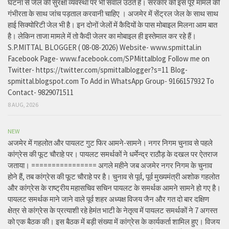
घटना से जेल की सुरक्षा व्यवस्था पर भी सवाल उठते हैं। सरकार को इस पूरे मामले की
गंभीरता के साथ जांच पड़ताल करवानी चाहिए । अजमेर में सेंट्रल जेल के साथ साथ
हाई सिक्योरिटी जेल भी है। इन दोनों जेलों में कैदियों के पास मोबाइल मिलना आम बात
है। लेकिन ताजा मामले में तो कैदी जेलर का मोबाइल ही इस्तेमाल कर रहे हैं।
S.P.MITTAL BLOGGER ( 08-08-2026) Website- www.spmittal.in
Facebook Page- www.facebook.com/SPMittalblog Follow me on
Twitter- https://twitter.com/spmittalblogger?s=11 Blog-
spmittal.blogspot.com To Add in WhatsApp Group- 9166157932 To
Contact- 9829071511
8 AUG, 2026
NEW
अजमेर में गहलोत और पायलट गुट फिर आमने-सामने। नगर निगम चुनाव से पहले
कांग्रेस की फूट चौराहे पर। पायलट समर्थकों ने धर्मेन्द्र राठौड़ के दखल पर ऐतराज
जताया। ================ अगले महीने जब अजमेर नगर निगम के चुनाव
होने हैं, तब कांग्रेस की फूट चौराहे पर है। चुनाव से पूर्व, पूर्व मुख्यमंत्री अशोक गहलोत
और कांग्रेस के राष्ट्रीय महासचिव सचिन पायलट के समर्थक आमने सामने हो गए है।
पायलट समर्थक माने जाने वाले पूर्व शहर अध्यक्ष विजय जैन और गत दो बार दक्षिण
क्षेत्र से कांग्रेस के प्रत्याशी रहे हेमंत भाटी के नेतृत्व में पायलट समर्थकों ने 7 अगस्त
को एक बैठक की। इस बैठक में बड़ी संख्या में कांग्रेस के कार्यकर्ता शामिल हुए। विजय