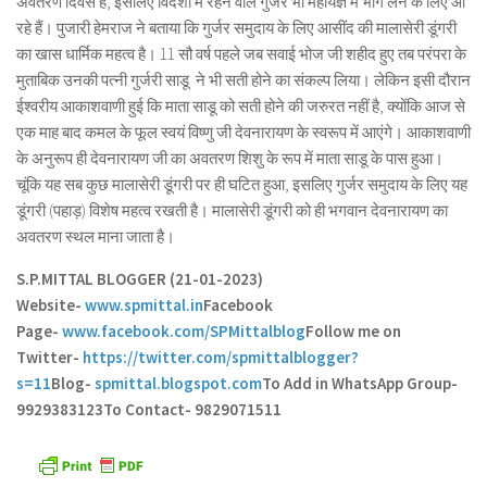
अवतरण दिवस है, इसलिए विदेशों में रहने वाले गुर्जर भी महायज्ञ में भाग लेने के लिए आ
रहे हैं। पुजारी हेमराज ने बताया कि गुर्जर समुदाय के लिए आसींद की मालासेरी डूंगरी
का खास धार्मिक महत्व है। 11 सौ वर्ष पहले जब सवाई भोज जी शहीद हुए तब परंपरा के
मुताबिक उनकी पत्नी गुर्जरी साडू ने भी सती होने का संकल्प लिया। लेकिन इसी दौरान
ईश्वरीय आकाशवाणी हुई कि माता साडू को सती होने की जरुरत नहीं है, क्योंकि आज से
एक माह बाद कमल के फूल स्वयं विष्णु जी देवनारायण के स्वरूप में आएंगे। आकाशवाणी
के अनुरूप ही देवनारायण जी का अवतरण शिशु के रूप में माता साडू के पास हुआ।
चूंकि यह सब कुछ मालासेरी डूंगरी पर ही घटित हुआ, इसलिए गुर्जर समुदाय के लिए यह
डूंगरी (पहाड़) विशेष महत्व रखती है। मालासेरी डूंगरी को ही भगवान देवनारायण का
अवतरण स्थल माना जाता है।
S.P.MITTAL BLOGGER (21-01-2023)
Website-
www.spmittal.in
Facebook
Page-
www.facebook.com/SPMittalblog
Follow me on
Twitter-
https://twitter.com/spmittalblogger?
s=11
Blog-
spmittal.blogspot.com
To Add in WhatsApp Group-
9929383123
To Contact- 9829071511