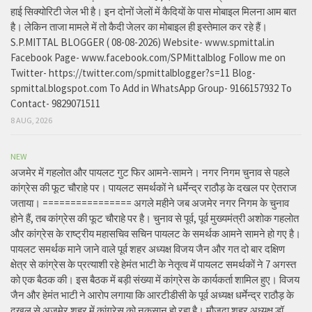
हाई सिक्योरिटी जेल भी है। इन दोनों जेलों में कैदियों के पास मोबाइल मिलना आम बात
है। लेकिन ताजा मामले में तो कैदी जेलर का मोबाइल ही इस्तेमाल कर रहे हैं।
S.P.MITTAL BLOGGER ( 08-08-2026) Website- www.spmittal.in
Facebook Page- www.facebook.com/SPMittalblog Follow me on
Twitter- https://twitter.com/spmittalblogger?s=11 Blog-
spmittal.blogspot.com To Add in WhatsApp Group- 9166157932 To
Contact- 9829071511
8 AUG, 2026
NEW
अजमेर में गहलोत और पायलट गुट फिर आमने-सामने। नगर निगम चुनाव से पहले
कांग्रेस की फूट चौराहे पर। पायलट समर्थकों ने धर्मेन्द्र राठौड़ के दखल पर ऐतराज
जताया। ================ अगले महीने जब अजमेर नगर निगम के चुनाव
होने हैं, तब कांग्रेस की फूट चौराहे पर है। चुनाव से पूर्व, पूर्व मुख्यमंत्री अशोक गहलोत
और कांग्रेस के राष्ट्रीय महासचिव सचिन पायलट के समर्थक आमने सामने हो गए है।
पायलट समर्थक माने जाने वाले पूर्व शहर अध्यक्ष विजय जैन और गत दो बार दक्षिण
क्षेत्र से कांग्रेस के प्रत्याशी रहे हेमंत भाटी के नेतृत्व में पायलट समर्थकों ने 7 अगस्त
को एक बैठक की। इस बैठक में बड़ी संख्या में कांग्रेस के कार्यकर्ता शामिल हुए। विजय
जैन और हेमंत भाटी ने आरोप लगाया कि आरटीडीसी के पूर्व अध्यक्ष धर्मेन्द्र राठौड़ के
दखल से अजमेर शहर में कांग्रेस को नुकसान हो रहा है। मौजूदा शहर अध्यक्ष डॉ.