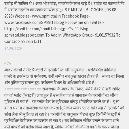
राठौड़ भी शामिल थे। आज भी राठौड़, गहलोत के साथ खड़े हैं। राठौड़ का कहना है कि
मैं अशोक गहलोत का पक्का समर्थक हंू। S.P.MITTAL BLOGGER ( 08-08-
2026) Website- www.spmittal.in Facebook Page-
www.facebook.com/SPMittalblog Follow me on Twitter-
https://twitter.com/spmittalblogger?s=11 Blog-
spmittal.blogspot.com To Add in WhatsApp Group- 9166157932 To
Contact- 9829071511
8 AUG, 2026
NEW
ब्यावर की भी सीमेंट फैक्ट्री से ग्रामीणों का जीना मुश्किल। प्रतिबंधित केमिकल
कचरे के इस्तेमाल से पर्यावरण, पानी जमीन सब कुछ खराब हो रहा है। ब्यावर का जिला
और पुलिस प्रशासन चुप: पर्यावरण विभाग के अधिकारी तो अंधे हैं।
================ राजस्थान के ब्यावर के निकट अंधेरी देवरी में श्री सीमेंट
का जो प्लांट (फैक्ट्री) लगा हुआ है उसकी वजह से आसपास के ग्रामीणों का जीना
मुश्किल हो गया है। यह प्लांट देश के सुविख्यात बांगड़ औद्योगिक घराने का है। यूं तो
बांगड़ घराना समाजसेवा का दावा करता है,लेकिन ब्यावर प्लांट की वजह से ग्रामीणों को
सांस लेना भी मुश्किल हो रहा है। ग्रामीणों के अनुसार पिछले कुछ दिनों में फैक्ट्री में
प्रतिबंधित केमिकल का उपयोग हो रहा है। यह केमिकल सीमेंट बनाने के काम आने
वाले पत्थरों को बरीक किया जाता है, लेकिन कोयले की कीमत बढ़ने के कारण बांगड़