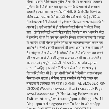
किया। आरोप है कि सद्दाम हुसैन जेलर के पद का फायदा उठाकर
मुस्लिम कैदियों की बात मोबाइल पर उनके रिश्तेदारों से करवाता
रहता है। ताजा मामला इसलिए भी गंभीर है कि तौफीक चिश्ती के
संबंध बब्बर खालसा जैसे आतंकी संगठनों से भी रहे हैं। तौफिक
चिश्ती पर आतंकी संगठनों को हथियार और ड्रग्स सप्लाई करने के
आरोप है। ऐसे आरोपों में ही तौफिक चिश्ती पंजाब के जेलों में बंद
रहा। तौफीक चिश्ती अपने पिता ताहिर चिश्ती के साथ अजमेर जेल
में इसलिए बंद है कि उस पर अजमेर स्थित ख्वाजा साहब की दरगाह
के खादिम हाजी बिलाल हुसैन चिश्ती पर जानलेवा हमला करने का
आरोप है। तीनों आरोपी सात वर्ष की सजा अजमेर जेल में काट रहे
हैं। सेंट्रल जेल से अपने रिश्तेदारों से वीडियो कॉल पर बात करने
की इस घटना से जेल की सुरक्षा व्यवस्था पर भी सवाल उठते हैं।
सरकार को इस पूरे मामले की गंभीरता के साथ जांच पड़ताल
करवानी चाहिए । अजमेर में सेंट्रल जेल के साथ साथ हाई
सिक्योरिटी जेल भी है। इन दोनों जेलों में कैदियों के पास मोबाइल
मिलना आम बात है। लेकिन ताजा मामले में तो कैदी जेलर का
मोबाइल ही इस्तेमाल कर रहे हैं। S.P.MITTAL BLOGGER ( 08-
08-2026) Website- www.spmittal.in Facebook Page-
www.facebook.com/SPMittalblog Follow me on
Twitter- https://twitter.com/spmittalblogger?s=11
Blog- spmittal.blogspot.com To Add in WhatsApp
Group- 9166157932 To Contact- 9829071511