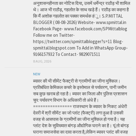
अनुशासनहीनता का नोटिस दिया, उसमें धर्मेन्द्र राठौड़ भी शामिल
थे। आज भी राठौड़, गहलोत के साथ खड़े हैं। राठौड़ का कहना है
कि मैं अशोक गहलोत का पक्का समर्थक हंू। S.P.MITTAL
BLOGGER ( 08-08-2026) Website- www.spmittal.in
Facebook Page- www.facebook.com/SPMittalblog
Follow me on Twitter-
https://twitter.com/spmittalblogger?s=11 Blog-
spmittal.blogspot.com To Add in WhatsApp Group-
9166157932 To Contact- 9829071511
8 AUG, 2026
NEW
ब्यावर की भी सीमेंट फैक्ट्री से ग्रामीणों का जीना मुश्किल।
प्रतिबंधित केमिकल कचरे के इस्तेमाल से पर्यावरण, पानी जमीन
सब कुछ खराब हो रहा है। ब्यावर का जिला और पुलिस प्रशासन
चुप: पर्यावरण विभाग के अधिकारी तो अंधे हैं।
================ राजस्थान के ब्यावर के निकट अंधेरी
देवरी में श्री सीमेंट का जो प्लांट (फैक्ट्री) लगा हुआ है उसकी
वजह से आसपास के ग्रामीणों का जीना मुश्किल हो गया है। यह
प्लांट देश के सुविख्यात बांगड़ औद्योगिक घराने का है। यूं तो बांगड़
घराना समाजसेवा का दावा करता है,लेकिन ब्यावर प्लांट की वजह