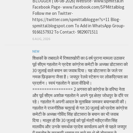
BLOGGER ( 06-08-2026) Website- www.spmittal.in
Facebook Page- www.facebook.com/SPMittalblog
Follow me on Twitter-
https://twitter.com/spmittalblogger?s=11 Blog-
spmittal.blogspot.com To Add in WhatsApp Group-
9166157932 To Contact- 9829071511
6 AUG, 2026
NEW
शिक्षकों के तबादले में रिश्वतखोरी का 6 वर्ष पुराना मामला उठाकर
पूर्व सीएम गहलोत ने प्रदेश कांग्रेस कमेटी के अध्यक्ष डोटासरा को
30 जुलाई वाले बयान का जवाब दिया। यह डोटासरा के जले पर
नमक छिड़कना जैसा है। जयपुर रेलवे स्टेशन पर लोकप्रियता का
प्रदर्शन। स्वयं गहलोत ने डाला वीडियो।
================= 2 अगस्त को कांग्रेस के वरिष्ठ नेता
और पूर्व सीएम अशोक गहलोत ने अपने गृह क्षेत्र जोधपुर के दौरे पर
रहे। गहलोत ने अपनी आदत के मुताबिक जमकर बयानबाजी की।
गहलोत ने राजनीतिक चतुराई से गत 30 जुलाई को प्रदेश कांग्रेस
कमेटी के अध्यक्ष गोविंद सिंह डोटासरा के बयान का भी जवाब
दिया। मालूम हो कि 30 जुलाई को पूर्व मंत्री महेंद्रजीत सिंह
मालवीय और उनके समर्थक प्रदेश कार्यालय आने से पहले जयपुर
में गहलोत के सरकारी आवास पर चले गए थे तो डोटासरा ने