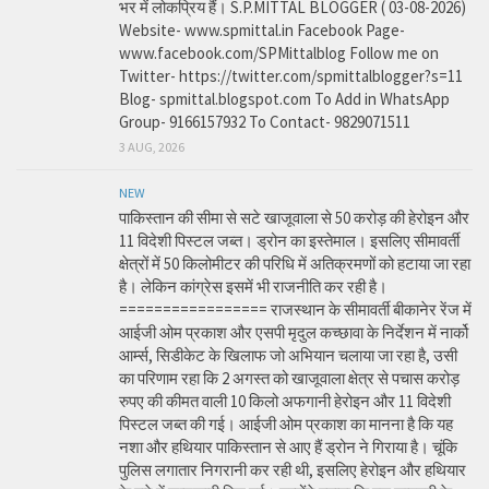
भर में लोकप्रिय हैं। S.P.MITTAL BLOGGER ( 03-08-2026)
Website- www.spmittal.in Facebook Page-
www.facebook.com/SPMittalblog Follow me on
Twitter- https://twitter.com/spmittalblogger?s=11
Blog- spmittal.blogspot.com To Add in WhatsApp
Group- 9166157932 To Contact- 9829071511
3 AUG, 2026
NEW
पाकिस्तान की सीमा से सटे खाजूवाला से 50 करोड़ की हेरोइन और
11 विदेशी पिस्टल जब्त। ड्रोन का इस्तेमाल। इसलिए सीमावर्ती
क्षेत्रों में 50 किलोमीटर की परिधि में अतिक्रमणों को हटाया जा रहा
है। लेकिन कांग्रेस इसमें भी राजनीति कर रही है।
================= राजस्थान के सीमावर्ती बीकानेर रेंज में
आईजी ओम प्रकाश और एसपी मृदुल कच्छावा के निर्देशन में नार्को
आर्म्स, सिडीकेट के खिलाफ जो अभियान चलाया जा रहा है, उसी
का परिणाम रहा कि 2 अगस्त को खाजूवाला क्षेत्र से पचास करोड़
रुपए की कीमत वाली 10 किलो अफगानी हेरोइन और 11 विदेशी
पिस्टल जब्त की गई। आईजी ओम प्रकाश का मानना है कि यह
नशा और हथियार पाकिस्तान से आए हैं ड्रोन ने गिराया है। चूंकि
पुलिस लगातार निगरानी कर रही थी, इसलिए हेरोइन और हथियार