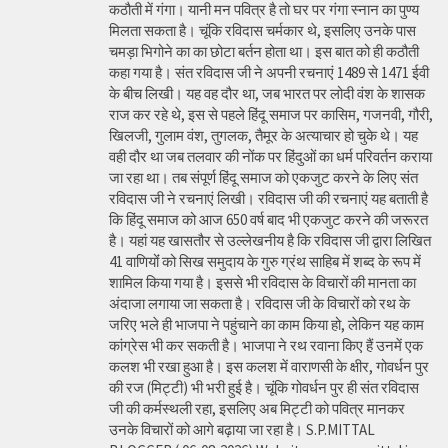
कठौती में गंगा। यानी मन पवित्र है तो घर पर गंगा स्नान का पुण्य
मिलता सकता है। चूंकि रविदास चर्मकार थे, इसलिए उनके पास
चमड़ा भिगोने का का छोटा बर्तन होता था। इस बात को ही कठौती
कहा गया है। संत रविदास जी ने अपनी रचनाएं 1489 से 1471 ईवी
के बीच लिखी। यह वह दौर था, जब भारत पर लोदी वंश के शासक
राज कर रहे थे, इस से पहले हिंदू समाज पर कासिम, गजनवी, गौरी,
खिलजी, गुलाम वंश, तुगलक, तैमूर के अत्याचार हो चुके थे। यह
वही दौर था जब तलवार की नोंक पर हिंदुओं का धर्म परिवर्तन कराया
जा रहा था। तब संपूर्ण हिंदू समाज को एकजुट करने के लिए संत
रविदास जी ने रचनाएं लिखी। रविदास जी की रचनाएं यह बताती है
कि हिंदू समाज को आज 650 वर्ष बाद भी एकजुट करने की जरूरत
है। यहां यह खासतौर से उल्लेखनीय है कि रविदास जी द्वारा लिखित
41 वाणियोंं को सिख समुदाय के गुरु ग्रंथ साहिब में शब्द के रूप में
शामिल किया गया है। इससे भी रविदास के विचारों की मानता का
अंदाजा लगाया जा सकता है। रविदास जी के विचारों को रथ के
जरिए भले ही भाजपा ने पहुंचाने का काम किया हो, लेकिन यह काम
कांग्रेस भी कर सकती है। भाजपा ने रथ रवाना किए हैं उनमें एक
कलश भी रखा हुआ है। इस कलश में वाराणसी के क्षीर, गोवर्धन पुर
की रज (मिट्टी) भी भरी हुई है। चूंकि गोवर्धन पुर ही संत रविदास
जी की कर्मस्थली रहा, इसलिए अब मिट्टी को पवित्र मानकर
उनके विचारों को आगे बढ़ाया जा रहा है। S.P.MITTAL