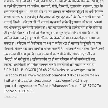
के बीच लिखी। यह वह दौर था, जब भारत पर लोदी वंश के शासक राज कर रहे थे, इस
से पहले हिंदू समाज पर कासिम, गजनवी, गौरी, खिलजी, गुलाम वंश, तुगलक, तैमूर के
अत्याचार हो चुके थे। यह वही दौर था जब तलवार की नोंक पर हिंदुओं का धर्म परिवर्तन
कराया जा रहा था। तब संपूर्ण हिंदू समाज को एकजुट करने के लिए संत रविदास जी ने
रचनाएं लिखी। रविदास जी की रचनाएं यह बताती है कि हिंदू समाज को आज 650 वर्ष
बाद भी एकजुट करने की जरूरत है। यहां यह खासतौर से उल्लेखनीय है कि रविदास
जी द्वारा लिखित 41 वाणियोंं को सिख समुदाय के गुरु ग्रंथ साहिब में शब्द के रूप में
शामिल किया गया है। इससे भी रविदास के विचारों की मानता का अंदाजा लगाया जा
सकता है। रविदास जी के विचारों को रथ के जरिए भले ही भाजपा ने पहुंचाने का काम
किया हो, लेकिन यह काम कांग्रेस भी कर सकती है। भाजपा ने रथ रवाना किए हैं उनमें
एक कलश भी रखा हुआ है। इस कलश में वाराणसी के क्षीर, गोवर्धन पुर की रज
(मिट्टी) भी भरी हुई है। चूंकि गोवर्धन पुर ही संत रविदास जी की कर्मस्थली रहा,
इसलिए अब मिट्टी को पवित्र मानकर उनके विचारों को आगे बढ़ाया जा रहा है।
S.P.MITTAL BLOGGER ( 06-08-2026) Website- www.spmittal.in
Facebook Page- www.facebook.com/SPMittalblog Follow me on
Twitter- https://twitter.com/spmittalblogger?s=11 Blog-
spmittal.blogspot.com To Add in WhatsApp Group- 9166157932 To
Contact- 9829071511
6 AUG, 2026