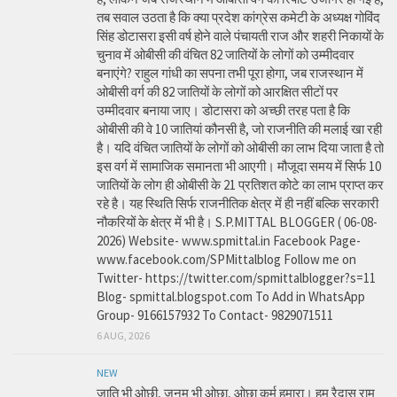
तब सवाल उठता है कि क्या प्रदेश कांग्रेस कमेटी के अध्यक्ष गोविंद
सिंह डोटासरा इसी वर्ष होने वाले पंचायती राज और शहरी निकायों के
चुनाव में ओबीसी की वंचित 82 जातियों के लोगों को उम्मीदवार
बनाएंगे? राहुल गांधी का सपना तभी पूरा होगा, जब राजस्थान में
ओबीसी वर्ग की 82 जातियों के लोगों को आरक्षित सीटों पर
उम्मीदवार बनाया जाए। डोटासरा को अच्छी तरह पता है कि
ओबीसी की वे 10 जातियां कौनसी है, जो राजनीति की मलाई खा रही
है। यदि वंचित जातियों के लोगों को ओबीसी का लाभ दिया जाता है तो
इस वर्ग में सामाजिक समानता भी आएगी। मौजूदा समय में सिर्फ 10
जातियों के लोग ही ओबीसी के 21 प्रतिशत कोटे का लाभ प्राप्त कर
रहे है। यह स्थिति सिर्फ राजनीतिक क्षेत्र में ही नहीं बल्कि सरकारी
नौकरियों के क्षेत्र में भी है। S.P.MITTAL BLOGGER ( 06-08-
2026) Website- www.spmittal.in Facebook Page-
www.facebook.com/SPMittalblog Follow me on
Twitter- https://twitter.com/spmittalblogger?s=11
Blog- spmittal.blogspot.com To Add in WhatsApp
Group- 9166157932 To Contact- 9829071511
6 AUG, 2026
NEW
जाति भी ओछी, जनम भी ओछा, ओछा कर्म हमारा। हम रैदास राम