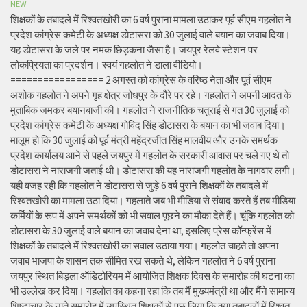
NEW
शिक्षकों के तबादले में रिश्वतखोरी का 6 वर्ष पुराना मामला उठाकर पूर्व सीएम गहलोत ने
प्रदेश कांग्रेस कमेटी के अध्यक्ष डोटासरा को 30 जुलाई वाले बयान का जवाब दिया।
यह डोटासरा के जले पर नमक छिड़कना जैसा है। जयपुर रेलवे स्टेशन पर
लोकप्रियता का प्रदर्शन। स्वयं गहलोत ने डाला वीडियो।
================= 2 अगस्त को कांग्रेस के वरिष्ठ नेता और पूर्व सीएम
अशोक गहलोत ने अपने गृह क्षेत्र जोधपुर के दौरे पर रहे। गहलोत ने अपनी आदत के
मुताबिक जमकर बयानबाजी की। गहलोत ने राजनीतिक चतुराई से गत 30 जुलाई को
प्रदेश कांग्रेस कमेटी के अध्यक्ष गोविंद सिंह डोटासरा के बयान का भी जवाब दिया।
मालूम हो कि 30 जुलाई को पूर्व मंत्री महेंद्रजीत सिंह मालवीय और उनके समर्थक
प्रदेश कार्यालय आने से पहले जयपुर में गहलोत के सरकारी आवास पर चले गए थे तो
डोटासरा ने नाराजगी जताई थी। डोटासरा की यह नाराजगी गहलोत के नागवार लगी।
यही वजह रही कि गहलोत ने डोटासरा से जुड़े 6 वर्ष पुराने शिक्षकों के तबादले में
रिश्वतखोरी का मामला उठा दिया। गहलाते जब भी मीडिया से संवाद करते हैं तब मीडिया
कर्मियों के रूप में अपने समर्थकों को भी सवाल पूछने का मौका देते हैं। चूंकि गहलोत को
डोटासरा के 30 जुलाई वाले बयान का जवाब देना था, इसलिए प्रेस कॉन्फ्रेंस में
शिक्षकों के तबादले में रिश्वतखोरी का सवाल उठाया गया। गहलोत चाहते तो अपना
जवाब भाजपा के शासन तक सीमित रख सकते थे, लेकिन गहलोत ने 6 वर्ष पुराना
जयपुर स्थित बिड़ला ऑडिटोरियम में आयोजित शिक्षक दिवस के समारोह की घटना का
भी उल्लेख कर दिया। गहलोत का कहना रहा कि तब मैं मुख्यमंत्री था और मैंने सामान्य
शिष्टाचार के नाते समारोह में उपस्थित शिक्षकों से पूछ लिया कि क्या तबादलों में रिश्वत