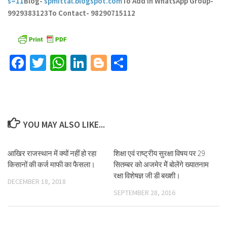
s=11
Blog-
spmittal.blogspot.com
To Add in WhatsApp Group-
9929383123
To Contact- 98290715112
Facebook
Twitter
WhatsApp
LinkedIn
Blogger
Share
YOU MAY ALSO LIKE...
आखिर राजस्थान में क्यों नहीं हो रहा
शिक्षा एवं राष्ट्रीय सुरक्षा विषय पर 29
किसानों की कर्ज माफी का फैसला।
सितम्बर को अजमेर मेें बोलेंगे ख्यातनाम
रक्षा विशेषज्ञ जी डी बख्शी।
DECEMBER 18, 2018
SEPTEMBER 28, 2016