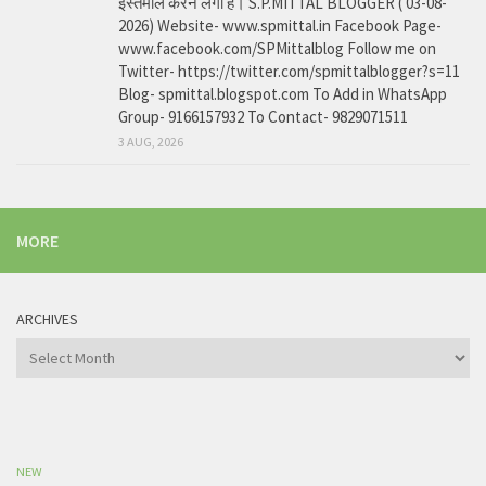
इस्तेमाल करने लगा है। S.P.MITTAL BLOGGER ( 03-08-
2026) Website- www.spmittal.in Facebook Page-
www.facebook.com/SPMittalblog Follow me on
Twitter- https://twitter.com/spmittalblogger?s=11
Blog- spmittal.blogspot.com To Add in WhatsApp
Group- 9166157932 To Contact- 9829071511
3 AUG, 2026
MORE
ARCHIVES
Archives
NEW