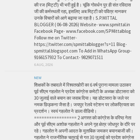
की रज (मिट्टी) भी भरी हुई है। चूंकि गोवर्धन पुर ही संत रविदास
जी की कर्मस्थली रहा, इसलिए अब मिट्टी को पवित्र मानकर
उनके विचारों को आगे बढ़ाया जा रहा है। S.P.MITTAL
BLOGGER ( 06-08-2026) Website- www.spmittal.in
Facebook Page- www.facebook.com/SPMittalblog
Follow me on Twitter-
https://twitter.com/spmittalblogger?s=11 Blog-
spmittal.blogspot.com To Add in WhatsApp Group-
9166157932 To Contact- 9829071511
6 AUG, 2026
NEW
शिक्षकों के तबादले में रिश्वतखोरी का 6 वर्ष पुराना मामला उठाकर
पूर्व सीएम गहलोत ने प्रदेश कांग्रेस कमेटी के अध्यक्ष डोटासरा को
30 जुलाई वाले बयान का जवाब दिया। यह डोटासरा के जले पर
नमक छिड़कना जैसा है। जयपुर रेलवे स्टेशन पर लोकप्रियता का
प्रदर्शन। स्वयं गहलोत ने डाला वीडियो।
================= 2 अगस्त को कांग्रेस के वरिष्ठ नेता
और पूर्व सीएम अशोक गहलोत ने अपने गृह क्षेत्र जोधपुर के दौरे पर
रहे। गहलोत ने अपनी आदत के मुताबिक जमकर बयानबाजी की।
गहलोत ने राजनीतिक चतुराई से गत 30 जुलाई को प्रदेश कांग्रेस