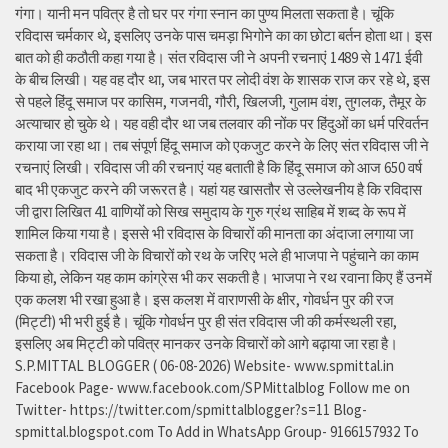
गंगा। यानी मन पवित्र है तो घर पर गंगा स्नान का पुण्य मिलता सकता है। चूंकि
रविदास चर्मकार थे, इसलिए उनके पास चमड़ा भिगोने का का छोटा बर्तन होता था। इस
बात को ही कठौती कहा गया है। संत रविदास जी ने अपनी रचनाएं 1489 से 1471 ईवी
के बीच लिखी। यह वह दौर था, जब भारत पर लोदी वंश के शासक राज कर रहे थे, इस
से पहले हिंदू समाज पर कासिम, गजनवी, गौरी, खिलजी, गुलाम वंश, तुगलक, तैमूर के
अत्याचार हो चुके थे। यह वही दौर था जब तलवार की नोंक पर हिंदुओं का धर्म परिवर्तन
कराया जा रहा था। तब संपूर्ण हिंदू समाज को एकजुट करने के लिए संत रविदास जी ने
रचनाएं लिखी। रविदास जी की रचनाएं यह बताती है कि हिंदू समाज को आज 650 वर्ष
बाद भी एकजुट करने की जरूरत है। यहां यह खासतौर से उल्लेखनीय है कि रविदास
जी द्वारा लिखित 41 वाणियोंं को सिख समुदाय के गुरु ग्रंथ साहिब में शब्द के रूप में
शामिल किया गया है। इससे भी रविदास के विचारों की मानता का अंदाजा लगाया जा
सकता है। रविदास जी के विचारों को रथ के जरिए भले ही भाजपा ने पहुंचाने का काम
किया हो, लेकिन यह काम कांग्रेस भी कर सकती है। भाजपा ने रथ रवाना किए हैं उनमें
एक कलश भी रखा हुआ है। इस कलश में वाराणसी के क्षीर, गोवर्धन पुर की रज
(मिट्टी) भी भरी हुई है। चूंकि गोवर्धन पुर ही संत रविदास जी की कर्मस्थली रहा,
इसलिए अब मिट्टी को पवित्र मानकर उनके विचारों को आगे बढ़ाया जा रहा है।
S.P.MITTAL BLOGGER ( 06-08-2026) Website- www.spmittal.in
Facebook Page- www.facebook.com/SPMittalblog Follow me on
Twitter- https://twitter.com/spmittalblogger?s=11 Blog-
spmittal.blogspot.com To Add in WhatsApp Group- 9166157932 To