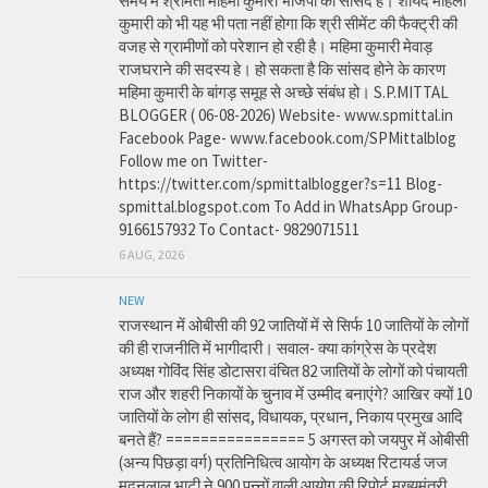
समय में श्रीमती महिमा कुमारी भाजपा की सांसद है। शायद महिला
कुमारी को भी यह भी पता नहीं होगा कि श्री सीमेंट की फैक्ट्री की
वजह से ग्रामीणों को परेशान हो रही है। महिमा कुमारी मेवाड़
राजघराने की सदस्य हे। हो सकता है कि सांसद होने के कारण
महिमा कुमारी के बांगड़ समूह से अच्छे संबंध हो। S.P.MITTAL
BLOGGER ( 06-08-2026) Website- www.spmittal.in
Facebook Page- www.facebook.com/SPMittalblog
Follow me on Twitter-
https://twitter.com/spmittalblogger?s=11 Blog-
spmittal.blogspot.com To Add in WhatsApp Group-
9166157932 To Contact- 9829071511
6 AUG, 2026
NEW
राजस्थान में ओबीसी की 92 जातियों में से सिर्फ 10 जातियों के लोगों
की ही राजनीति में भागीदारी। सवाल- क्या कांग्रेस के प्रदेश
अध्यक्ष गोविंद सिंह डोटासरा वंचित 82 जातियों के लोगों को पंचायती
राज और शहरी निकायों के चुनाव में उम्मीद बनाएंगे? आखिर क्यों 10
जातियों के लोग ही सांसद, विधायक, प्रधान, निकाय प्रमुख आदि
बनते हैं? ================ 5 अगस्त को जयपुर में ओबीसी
(अन्य पिछड़ा वर्ग) प्रतिनिधित्व आयोग के अध्यक्ष रिटायर्ड जज
मदनलाल भाटी ने 900 पन्नों वाली आयोग की रिपोर्ट मुख्यमंत्री