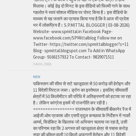
मिलाया। कोई डेढ़ दो मिनट के इस वीडियो को फिल्मी गाने के साथ
गहलोत ने स्वयं सोशल मीडिया पर पोस्ट किया है। इस वीडियो के
माध्यम से यह जताने का प्रयास किया गया है कि वे आज भी प्रदेश
भर में लोकप्रिय हैं। S.P.MITTAL BLOGGER ( 03-08-2026)
Website- www.spmittal.in Facebook Page-
www.facebook.com/SPMittalblog Follow me on
Twitter- https://twitter.com/spmittalblogger?s=11
Blog- spmittal.blogspot.com To Add in WhatsApp
Group- 9166157932 To Contact- 9829071511
3 AUG, 2026
NEW
पाकिस्तान की सीमा से सटे खाजूवाला से 50 करोड़ की हेरोइन और
11 विदेशी पिस्टल जब्त। ड्रोन का इस्तेमाल। इसलिए सीमावर्ती
क्षेत्रों में 50 किलोमीटर की परिधि में अतिक्रमणों को हटाया जा रहा
है। लेकिन कांग्रेस इसमें भी राजनीति कर रही है।
================= राजस्थान के सीमावर्ती बीकानेर रेंज में
आईजी ओम प्रकाश और एसपी मृदुल कच्छावा के निर्देशन में नार्को
आर्म्स, सिडीकेट के खिलाफ जो अभियान चलाया जा रहा है, उसी
का परिणाम रहा कि 2 अगस्त को खाजूवाला क्षेत्र से पचास करोड़
रुपए की कीमत वाली 10 किलो अफगानी हेरोइन और 11 विदेशी