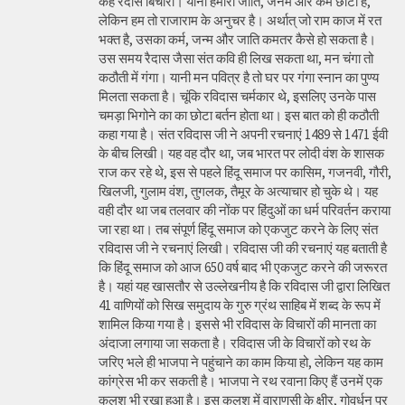
कह रैदास बिचारा। यानी हमारी जाति, जनम और कर्म छोटा है,
लेकिन हम तो राजाराम के अनुचर है। अर्थात् जो राम काज में रत
भक्त है, उसका कर्म, जन्म और जाति कमतर कैसे हो सकता है।
उस समय रैदास जैसा संत कवि ही लिख सकता था, मन चंगा तो
कठौती में गंगा। यानी मन पवित्र है तो घर पर गंगा स्नान का पुण्य
मिलता सकता है। चूंकि रविदास चर्मकार थे, इसलिए उनके पास
चमड़ा भिगोने का का छोटा बर्तन होता था। इस बात को ही कठौती
कहा गया है। संत रविदास जी ने अपनी रचनाएं 1489 से 1471 ईवी
के बीच लिखी। यह वह दौर था, जब भारत पर लोदी वंश के शासक
राज कर रहे थे, इस से पहले हिंदू समाज पर कासिम, गजनवी, गौरी,
खिलजी, गुलाम वंश, तुगलक, तैमूर के अत्याचार हो चुके थे। यह
वही दौर था जब तलवार की नोंक पर हिंदुओं का धर्म परिवर्तन कराया
जा रहा था। तब संपूर्ण हिंदू समाज को एकजुट करने के लिए संत
रविदास जी ने रचनाएं लिखी। रविदास जी की रचनाएं यह बताती है
कि हिंदू समाज को आज 650 वर्ष बाद भी एकजुट करने की जरूरत
है। यहां यह खासतौर से उल्लेखनीय है कि रविदास जी द्वारा लिखित
41 वाणियोंं को सिख समुदाय के गुरु ग्रंथ साहिब में शब्द के रूप में
शामिल किया गया है। इससे भी रविदास के विचारों की मानता का
अंदाजा लगाया जा सकता है। रविदास जी के विचारों को रथ के
जरिए भले ही भाजपा ने पहुंचाने का काम किया हो, लेकिन यह काम
कांग्रेस भी कर सकती है। भाजपा ने रथ रवाना किए हैं उनमें एक
कलश भी रखा हुआ है। इस कलश में वाराणसी के क्षीर, गोवर्धन पुर