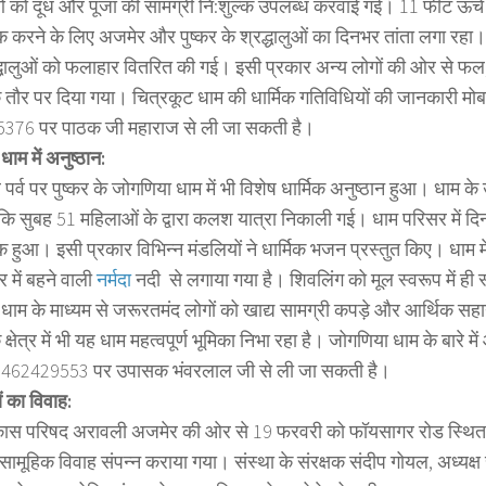
ुओं को दूध और पूजा की सामग्री नि:शुल्क उपलब्ध करवाई गई। 11 फीट ऊंचे
षेक करने के लिए अजमेर और पुष्कर के श्रद्धालुओं का दिनभर तांता लगा रहा।
्धालुओं को फलाहार वितरित की गई। इसी प्रकार अन्य लोगों की ओर से फल,
े तौर पर दिया गया। चित्रकूट धाम की धार्मिक गतिविधियों की जानकारी मो
376 पर पाठक जी महाराज से ली जा सकती है।
ाम में अनुष्ठान:
 पर्व पर पुष्कर के जोगणिया धाम में भी विशेष धार्मिक अनुष्ठान हुआ। धाम
 कि सुबह 51 महिलाओं के द्वारा कलश यात्रा निकाली गई। धाम परिसर में द
 हुआ। इसी प्रकार विभिन्न मंडलियों ने धार्मिक भजन प्रस्तुत किए। धाम मे
र में बहने वाली
नर्मदा
नदी से लगाया गया है। शिवलिंग को मूल स्वरूप में ही 
धाम के माध्यम से जरूरतमंद लोगों को खाद्य सामग्री कपड़े और आर्थिक सहा
्षेत्र में भी यह धाम महत्वपूर्ण भूमिका निभा रहा है। जोगणिया धाम के बारे
9462429553 पर उपासक भंवरलाल जी से ली जा सकती है।
ों का विवाह:
ास परिषद अरावली अजमेर की ओर से 19 फरवरी को फॉयसागर रोड स्थित हनी
ा सामूहिक विवाह संपन्न कराया गया। संस्था के संरक्षक संदीप गोयल, अध्यक