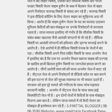
जेल में बंद ताहिर चिश्ती, उसका बेटा तौफीक चिश्ती और भांजा
फखर चिश्ती जेलर सद्दाम हुसैन के कक्ष में बैठकर जेल से बाहर
अपने रिश्तेदार फारुख चिश्ती से संवाद कर रहे हैं। फारुख चिश्ती
ने इस वीडियो कॉलिंग के लिए जेलर सद्दाम का शुक्रिया अदा भी
किया। आरोप है कि सद्दाम हुसैन जेलर के पद का फायदा उठाकर
मुस्लिम कैदियों की बात मोबाइल पर उनके रिश्तेदारों से करवाता
रहता है। ताजा मामला इसलिए भी गंभीर है कि तौफीक चिश्ती के
संबंध बब्बर खालसा जैसे आतंकी संगठनों से भी रहे हैं। तौफिक
चिश्ती पर आतंकी संगठनों को हथियार और ड्रग्स सप्लाई करने के
आरोप है। ऐसे आरोपों में ही तौफिक चिश्ती पंजाब के जेलों में बंद
रहा। तौफीक चिश्ती अपने पिता ताहिर चिश्ती के साथ अजमेर जेल
में इसलिए बंद है कि उस पर अजमेर स्थित ख्वाजा साहब की दरगाह
के खादिम हाजी बिलाल हुसैन चिश्ती पर जानलेवा हमला करने का
आरोप है। तीनों आरोपी सात वर्ष की सजा अजमेर जेल में काट रहे
हैं। सेंट्रल जेल से अपने रिश्तेदारों से वीडियो कॉल पर बात करने
की इस घटना से जेल की सुरक्षा व्यवस्था पर भी सवाल उठते हैं।
सरकार को इस पूरे मामले की गंभीरता के साथ जांच पड़ताल
करवानी चाहिए । अजमेर में सेंट्रल जेल के साथ साथ हाई
सिक्योरिटी जेल भी है। इन दोनों जेलों में कैदियों के पास मोबाइल
मिलना आम बात है। लेकिन ताजा मामले में तो कैदी जेलर का
मोबाइल ही इस्तेमाल कर रहे हैं। S.P.MITTAL BLOGGER ( 08-
08-2026) Website- www.spmittal.in Facebook Page-