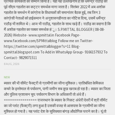
प्रत्येक कार्यकर्ता का सम्मान किया है। यहां यह उल्लेखनीय है कि धर्मेन्द्र राठौड़ को
पूर्व सीएम गहलोत का कट्टर समर्थक माना जाता है। सितंबर 2022 में अब अशोक
गहलोत के समर्थन में कांग्रेस के विधायकों की समानांतर बैठक हुई, तब जिन 3
कांग्रेसी नेताओं को हाईकमान ने अनुशासनहीनता का नोटिस दिया, उसमें धर्मेन्द्र
राठौड़ भी शामिल थे। आज भी राठौड़, गहलोत के साथ खड़े हैं। राठौड़ का कहना है कि
मैं अशोक गहलोत का पक्का समर्थक हंू। S.P.MITTAL BLOGGER ( 08-08-
2026) Website- www.spmittal.in Facebook Page-
www.facebook.com/SPMittalblog Follow me on Twitter-
https://twitter.com/spmittalblogger?s=11 Blog-
spmittal.blogspot.com To Add in WhatsApp Group- 9166157932 To
Contact- 9829071511
8 AUG, 2026
NEW
ब्यावर की भी सीमेंट फैक्ट्री से ग्रामीणों का जीना मुश्किल। प्रतिबंधित केमिकल
कचरे के इस्तेमाल से पर्यावरण, पानी जमीन सब कुछ खराब हो रहा है। ब्यावर का जिला
और पुलिस प्रशासन चुप: पर्यावरण विभाग के अधिकारी तो अंधे हैं।
================ राजस्थान के ब्यावर के निकट अंधेरी देवरी में श्री सीमेंट
का जो प्लांट (फैक्ट्री) लगा हुआ है उसकी वजह से आसपास के ग्रामीणों का जीना
मुश्किल हो गया है। यह प्लांट देश के सुविख्यात बांगड़ औद्योगिक घराने का है। यूं तो