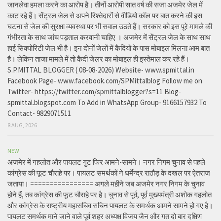
जानलेवा हमला करने का आरोप है। तीनों आरोपी सात वर्ष की सजा अजमेर जेल में
काट रहे हैं। सेंट्रल जेल से अपने रिश्तेदारों से वीडियो कॉल पर बात करने की इस
घटना से जेल की सुरक्षा व्यवस्था पर भी सवाल उठते हैं। सरकार को इस पूरे मामले की
गंभीरता के साथ जांच पड़ताल करवानी चाहिए । अजमेर में सेंट्रल जेल के साथ साथ
हाई सिक्योरिटी जेल भी है। इन दोनों जेलों में कैदियों के पास मोबाइल मिलना आम बात
है। लेकिन ताजा मामले में तो कैदी जेलर का मोबाइल ही इस्तेमाल कर रहे हैं।
S.P.MITTAL BLOGGER ( 08-08-2026) Website- www.spmittal.in
Facebook Page- www.facebook.com/SPMittalblog Follow me on
Twitter- https://twitter.com/spmittalblogger?s=11 Blog-
spmittal.blogspot.com To Add in WhatsApp Group- 9166157932 To
Contact- 9829071511
8 AUG, 2026
NEW
अजमेर में गहलोत और पायलट गुट फिर आमने-सामने। नगर निगम चुनाव से पहले
कांग्रेस की फूट चौराहे पर। पायलट समर्थकों ने धर्मेन्द्र राठौड़ के दखल पर ऐतराज
जताया। ================ अगले महीने जब अजमेर नगर निगम के चुनाव
होने हैं, तब कांग्रेस की फूट चौराहे पर है। चुनाव से पूर्व, पूर्व मुख्यमंत्री अशोक गहलोत
और कांग्रेस के राष्ट्रीय महासचिव सचिन पायलट के समर्थक आमने सामने हो गए है।
पायलट समर्थक माने जाने वाले पूर्व शहर अध्यक्ष विजय जैन और गत दो बार दक्षिण