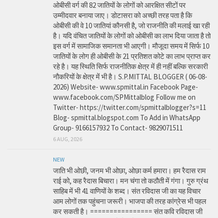
ओबीसी वर्ग की 82 जातियों के लोगों को आरक्षित सीटों पर
उम्मीदवार बनाया जाए। डोटासरा को अच्छी तरह पता है कि
ओबीसी की वे 10 जातियां कौनसी है, जो राजनीति की मलाई खा रही
है। यदि वंचित जातियों के लोगों को ओबीसी का लाभ दिया जाता है तो
इस वर्ग में सामाजिक समानता भी आएगी। मौजूदा समय में सिर्फ 10
जातियों के लोग ही ओबीसी के 21 प्रतिशत कोटे का लाभ प्राप्त कर
रहे है। यह स्थिति सिर्फ राजनीतिक क्षेत्र में ही नहीं बल्कि सरकारी
नौकरियों के क्षेत्र में भी है। S.P.MITTAL BLOGGER ( 06-08-
2026) Website- www.spmittal.in Facebook Page-
www.facebook.com/SPMittalblog Follow me on
Twitter- https://twitter.com/spmittalblogger?s=11
Blog- spmittal.blogspot.com To Add in WhatsApp
Group- 9166157932 To Contact- 9829071511
6 AUG, 2026
NEW
जाति भी ओछी, जनम भी ओछा, ओछा कर्म हमारा। हम रैदास राम
राई को, कह रैदास बिचारा। मन चंगा तो कठौती में गंगा। गुरु ग्रंथ
साहिब में भी 41 वाणियों के शब्द। संत रविदास जी का यह विचार
आम लोगों तक पहुंचना जरूरी। भाजपा की तरह कांग्रेस भी पहल
कर सकती है। ================ संत कवि रविदास जी