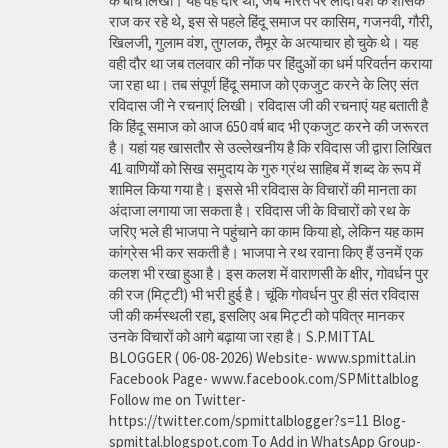
के बीच लिखी। यह वह दौर था, जब भारत पर लोदी वंश के शासक
राज कर रहे थे, इस से पहले हिंदू समाज पर कासिम, गजनवी, गौरी,
खिलजी, गुलाम वंश, तुगलक, तैमूर के अत्याचार हो चुके थे। यह
वही दौर था जब तलवार की नोंक पर हिंदुओं का धर्म परिवर्तन कराया
जा रहा था। तब संपूर्ण हिंदू समाज को एकजुट करने के लिए संत
रविदास जी ने रचनाएं लिखी। रविदास जी की रचनाएं यह बताती है
कि हिंदू समाज को आज 650 वर्ष बाद भी एकजुट करने की जरूरत
है। यहां यह खासतौर से उल्लेखनीय है कि रविदास जी द्वारा लिखित
41 वाणियोंं को सिख समुदाय के गुरु ग्रंथ साहिब में शब्द के रूप में
शामिल किया गया है। इससे भी रविदास के विचारों की मानता का
अंदाजा लगाया जा सकता है। रविदास जी के विचारों को रथ के
जरिए भले ही भाजपा ने पहुंचाने का काम किया हो, लेकिन यह काम
कांग्रेस भी कर सकती है। भाजपा ने रथ रवाना किए हैं उनमें एक
कलश भी रखा हुआ है। इस कलश में वाराणसी के क्षीर, गोवर्धन पुर
की रज (मिट्टी) भी भरी हुई है। चूंकि गोवर्धन पुर ही संत रविदास
जी की कर्मस्थली रहा, इसलिए अब मिट्टी को पवित्र मानकर
उनके विचारों को आगे बढ़ाया जा रहा है। S.P.MITTAL
BLOGGER ( 06-08-2026) Website- www.spmittal.in
Facebook Page- www.facebook.com/SPMittalblog
Follow me on Twitter-
https://twitter.com/spmittalblogger?s=11 Blog-
spmittal.blogspot.com To Add in WhatsApp Group-