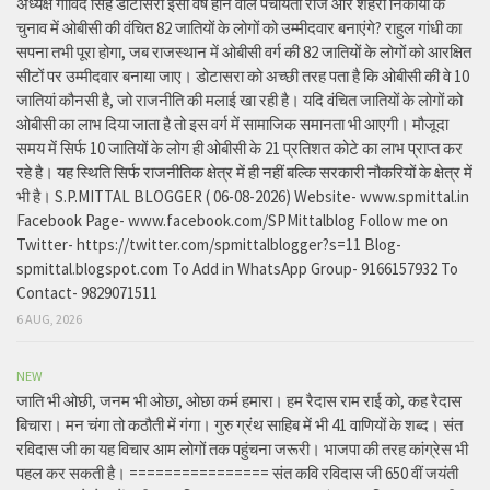
अध्यक्ष गोविंद सिंह डोटासरा इसी वर्ष होने वाले पंचायती राज और शहरी निकायों के
चुनाव में ओबीसी की वंचित 82 जातियों के लोगों को उम्मीदवार बनाएंगे? राहुल गांधी का
सपना तभी पूरा होगा, जब राजस्थान में ओबीसी वर्ग की 82 जातियों के लोगों को आरक्षित
सीटों पर उम्मीदवार बनाया जाए। डोटासरा को अच्छी तरह पता है कि ओबीसी की वे 10
जातियां कौनसी है, जो राजनीति की मलाई खा रही है। यदि वंचित जातियों के लोगों को
ओबीसी का लाभ दिया जाता है तो इस वर्ग में सामाजिक समानता भी आएगी। मौजूदा
समय में सिर्फ 10 जातियों के लोग ही ओबीसी के 21 प्रतिशत कोटे का लाभ प्राप्त कर
रहे है। यह स्थिति सिर्फ राजनीतिक क्षेत्र में ही नहीं बल्कि सरकारी नौकरियों के क्षेत्र में
भी है। S.P.MITTAL BLOGGER ( 06-08-2026) Website- www.spmittal.in
Facebook Page- www.facebook.com/SPMittalblog Follow me on
Twitter- https://twitter.com/spmittalblogger?s=11 Blog-
spmittal.blogspot.com To Add in WhatsApp Group- 9166157932 To
Contact- 9829071511
6 AUG, 2026
NEW
जाति भी ओछी, जनम भी ओछा, ओछा कर्म हमारा। हम रैदास राम राई को, कह रैदास
बिचारा। मन चंगा तो कठौती में गंगा। गुरु ग्रंथ साहिब में भी 41 वाणियों के शब्द। संत
रविदास जी का यह विचार आम लोगों तक पहुंचना जरूरी। भाजपा की तरह कांग्रेस भी
पहल कर सकती है। ================ संत कवि रविदास जी 650 वीं जयंती