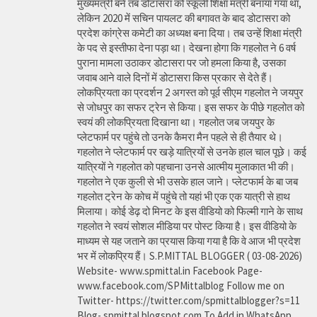
मुख्यमंत्री बने तब डोटासरा को स्कूली शिक्षा मंत्री बनाया गया था,
लेकिन 2020 में सचिन पायलट की बगावत के बाद डोटासरा को
प्रदेश कांग्रेस कमेटी का अध्यक्ष बना दिया। तब उन्हें शिक्षा मंत्री
के पद से इस्तीफा देना पड़ा था। देखना होगा कि गहलोत ने 6 वर्ष
पुराना मामला उठाकर डोटासरा पर जो हमला किया है, उसका
जवाब आने वाले दिनों में डोटासरा किस प्रकार से देते हैं।
लोकप्रियता का प्रदर्शन 2 अगस्त को पूर्व सीएम गहलोत ने जयपुर
से जोधपुर का सफर ट्रेन से किया। इस सफर के पीछे गहलोत को
स्वयं की लोकप्रियता दिखाना था। गहलोत जब जयपुर के
प्लेटफार्म पर पहुंचे तो उनके कैमरा मैन पहले से ही तैयार थे।
गहलोत ने प्लेटफार्म पर खड़े यात्रियों से उनके हाल चाल पूछे। कई
यात्रियों ने गहलोत को पहचाना उनसे आत्मीय मुलाकात भी की।
गहलोत ने एक कुली से भी उसके हाल जाने। प्लेटफार्म के बा जब
गहलोत ट्रेन के कोच में पहुंचे तो यहां भी एक एक यात्री से हाथ
मिलाया। कोई डेढ़ दो मिनट के इस वीडियो को फिल्मी गाने के साथ
गहलोत ने स्वयं सोशल मीडिया पर पोस्ट किया है। इस वीडियो के
माध्यम से यह जताने का प्रयास किया गया है कि वे आज भी प्रदेश
भर में लोकप्रिय हैं। S.P.MITTAL BLOGGER ( 03-08-2026)
Website- www.spmittal.in Facebook Page-
www.facebook.com/SPMittalblog Follow me on
Twitter- https://twitter.com/spmittalblogger?s=11
Blog- spmittal.blogspot.com To Add in WhatsApp