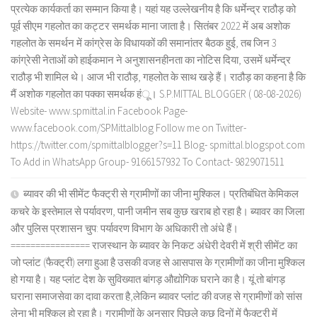
प्रत्येक कार्यकर्ता का सम्मान किया है। यहां यह उल्लेखनीय है कि धर्मेन्द्र राठौड़ को
पूर्व सीएम गहलोत का कट्टर समर्थक माना जाता है। सितंबर 2022 में अब अशोक
गहलोत के समर्थन में कांग्रेस के विधायकों की समानांतर बैठक हुई, तब जिन 3
कांग्रेसी नेताओं को हाईकमान ने अनुशासनहीनता का नोटिस दिया, उसमें धर्मेन्द्र
राठौड़ भी शामिल थे। आज भी राठौड़, गहलोत के साथ खड़े हैं। राठौड़ का कहना है कि
मैं अशोक गहलोत का पक्का समर्थक हंू। S.P.MITTAL BLOGGER ( 08-08-2026)
Website- www.spmittal.in Facebook Page-
www.facebook.com/SPMittalblog Follow me on Twitter-
https://twitter.com/spmittalblogger?s=11 Blog- spmittal.blogspot.com
To Add in WhatsApp Group- 9166157932 To Contact- 9829071511
ब्यावर की भी सीमेंट फैक्ट्री से ग्रामीणों का जीना मुश्किल। प्रतिबंधित केमिकल
कचरे के इस्तेमाल से पर्यावरण, पानी जमीन सब कुछ खराब हो रहा है। ब्यावर का जिला
और पुलिस प्रशासन चुप: पर्यावरण विभाग के अधिकारी तो अंधे हैं।
================ राजस्थान के ब्यावर के निकट अंधेरी देवरी में श्री सीमेंट का
जो प्लांट (फैक्ट्री) लगा हुआ है उसकी वजह से आसपास के ग्रामीणों का जीना मुश्किल
हो गया है। यह प्लांट देश के सुविख्यात बांगड़ औद्योगिक घराने का है। यूं तो बांगड़
घराना समाजसेवा का दावा करता है,लेकिन ब्यावर प्लांट की वजह से ग्रामीणों को सांस
लेना भी मुश्किल हो रहा है। ग्रामीणों के अनुसार पिछले कुछ दिनों में फैक्ट्री में