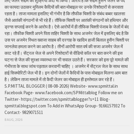
लिए जेलर सद्दाम का शुक्रिया अदा भी किया। आरोप है कि सद्दाम हुसैन जेलर के पद
का फायदा उठाकर मुस्लिम कैदियों की बात मोबाइल पर उनके रिश्तेदारों से करवाता
रहता है। ताजा मामला इसलिए भी गंभीर है कि तौफीक चिश्ती के संबंध बब्बर खालसा
जैसे आतंकी संगठनों से भी रहे हैं। तौफिक चिश्ती पर आतंकी संगठनों को हथियार और
ड्रग्स सप्लाई करने के आरोप है। ऐसे आरोपों में ही तौफिक चिश्ती पंजाब के जेलों में बंद
रहा। तौफीक चिश्ती अपने पिता ताहिर चिश्ती के साथ अजमेर जेल में इसलिए बंद है कि
उस पर अजमेर स्थित ख्वाजा साहब की दरगाह के खादिम हाजी बिलाल हुसैन चिश्ती पर
जानलेवा हमला करने का आरोप है। तीनों आरोपी सात वर्ष की सजा अजमेर जेल में
काट रहे हैं। सेंट्रल जेल से अपने रिश्तेदारों से वीडियो कॉल पर बात करने की इस
घटना से जेल की सुरक्षा व्यवस्था पर भी सवाल उठते हैं। सरकार को इस पूरे मामले की
गंभीरता के साथ जांच पड़ताल करवानी चाहिए । अजमेर में सेंट्रल जेल के साथ साथ
हाई सिक्योरिटी जेल भी है। इन दोनों जेलों में कैदियों के पास मोबाइल मिलना आम बात
है। लेकिन ताजा मामले में तो कैदी जेलर का मोबाइल ही इस्तेमाल कर रहे हैं।
S.P.MITTAL BLOGGER ( 08-08-2026) Website- www.spmittal.in
Facebook Page- www.facebook.com/SPMittalblog Follow me on
Twitter- https://twitter.com/spmittalblogger?s=11 Blog-
spmittal.blogspot.com To Add in WhatsApp Group- 9166157932 To
Contact- 9829071511
8 AUG, 2026