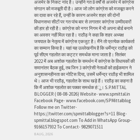
अजमेर के निकट नांद है। उन्होंने गत 8 वर्षों से अजमेर में कांग्रेस
संगठन को मजबूती दी है। आज जो लोग कांग्रेस को मजबूत करने
का दावा कर रहे हैं, उन्हीं के कारण अजमेर शहर की दोनों
विधानसभा सीटों पर गत पांच बार से लगातार कांग्रेस उम्मीदवारों
की हार हो रही है। कांग्रेस को नगर निगम में भी अपना बोर्ड बनाने
का अवसर नहीं मिल रहा है। राठौड़ ने कहा कि शहर अध्यक्ष
जयपाल के नेतृत्व में कांग्रेस एकजुट है। मैंने तो प्रत्येक कार्यकर्ता
का सम्मान किया है। यहां यह उल्लेखनीय है कि धर्मेन्द्र राठौड़ को
पूर्व सीएम गहलोत का कट्टर समर्थक माना जाता है। सितंबर
2022 में अब अशोक गहलोत के समर्थन में कांग्रेस के विधायकों की
समानांतर बैठक हुई, तब जिन 3 कांग्रेसी नेताओं को हाईकमान ने
अनुशासनहीनता का नोटिस दिया, उसमें धर्मेन्द्र राठौड़ भी शामिल
थे। आज भी राठौड़, गहलोत के साथ खड़े हैं। राठौड़ का कहना है
कि मैं अशोक गहलोत का पक्का समर्थक हंू। S.P.MITTAL
BLOGGER ( 08-08-2026) Website- www.spmittal.in
Facebook Page- www.facebook.com/SPMittalblog
Follow me on Twitter-
https://twitter.com/spmittalblogger?s=11 Blog-
spmittal.blogspot.com To Add in WhatsApp Group-
9166157932 To Contact- 9829071511
8 AUG, 2026