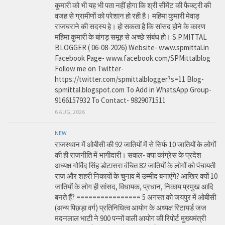
कुमारी को भी यह भी पता नहीं होगा कि श्री सीमेंट की फैक्ट्री की
वजह से ग्रामीणों को परेशान हो रही है। महिमा कुमारी मेवाड़
राजघराने की सदस्य हे। हो सकता है कि सांसद होने के कारण
महिमा कुमारी के बांगड़ समूह से अच्छे संबंध हो। S.P.MITTAL
BLOGGER ( 06-08-2026) Website- www.spmittal.in
Facebook Page- www.facebook.com/SPMittalblog
Follow me on Twitter-
https://twitter.com/spmittalblogger?s=11 Blog-
spmittal.blogspot.com To Add in WhatsApp Group-
9166157932 To Contact- 9829071511
6 AUG, 2026
NEW
राजस्थान में ओबीसी की 92 जातियों में से सिर्फ 10 जातियों के लोगों
की ही राजनीति में भागीदारी। सवाल- क्या कांग्रेस के प्रदेश
अध्यक्ष गोविंद सिंह डोटासरा वंचित 82 जातियों के लोगों को पंचायती
राज और शहरी निकायों के चुनाव में उम्मीद बनाएंगे? आखिर क्यों 10
जातियों के लोग ही सांसद, विधायक, प्रधान, निकाय प्रमुख आदि
बनते हैं? ================ 5 अगस्त को जयपुर में ओबीसी
(अन्य पिछड़ा वर्ग) प्रतिनिधित्व आयोग के अध्यक्ष रिटायर्ड जज
मदनलाल भाटी ने 900 पन्नों वाली आयोग की रिपोर्ट मुख्यमंत्री