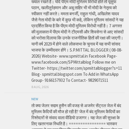
ख्याल रखते हैं। यदि पीएम मोदी मुस्लिम विरोधी होते तो यूसुफ
पठान, खलीलुर्रहमान और अबु ताहिर भी भी मोदी के नेतृत्व को
स्वीकार नहीं करते। ममता बनर्जी, राहुल गांधी, अखिलेश यादव
जैसे नेता मोदी के बारे में कुछ भी कहे, लेकिन मुस्लिम सांसदों ने यह
प्रदर्शित किया है कि पीएम मोदी मुस्लिम विरोधी नहीं है। 7 अगस्त
की मुलाकात में पीएम मोदी ने टीएमसी और शिवसेना से आए सांसदों
को भरोसा दिलाया कि उनके राजनीतिक हितों की रक्षा की जाएगी।
यानी वर्ष 2029 में होने वाले लोकसभा के चुनाव में यह सभी सांसद
भाजपा के उम्मीदवार होंगे। S.P.MITTAL BLOGGER ( 08-08-
2026) Website- www.spmittal.in Facebook Page-
www.facebook.com/SPMittalblog Follow me on
Twitter- https://twitter.com/spmittalblogger?s=11
Blog- spmittal.blogspot.com To Add in WhatsApp
Group- 9166157932 To Contact- 9829071511
8 AUG, 2026
NEW
तो क्या जेलर सद्दाम हुसैन की वजह से अजमेर सेंट्रल जेल में बंद
मुस्लिम कैदियों की मौज हो रही है? जेल में बंद मुस्लिम कैदियों का
रिश्तेदारों से संवाद वाला वीडियो उजागर। यह जेल की सुरक्षा के
लिए खतरनाक स्थिति है। ================ भास्कर