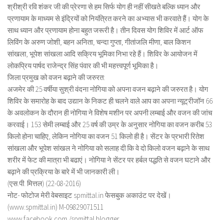
श्रीश्री रवि शंकर जी की प्रेरणा से हम सिर्फ योग ही नहीं सीखते बल्कि ध्यान और
प्रणायाम के माध्यम से इंद्रियों को नियंत्रित करने का अभ्यास भी करवाते हैं। योग के
साथ ध्यान और प्रणायाम होना बहुत जरूरी है। तीन दिवस योग शिविर में आर्ट ऑफ
लिविंग के अरुण जोशी, बहन अनिता, चन्दा गुप्ता, गीतांजलि मीणा, बाल किशन
सांखला, भूपेश सांखला आदि सक्रिय भूमिका निभा रहे हैं। शिविर के आयोजन में
लोकप्रिय पार्षद राजेन्द्र सिंह पंवार की भी महत्त्वपूर्ण भूमिका है।
जिला प्रमुख को वजन बढ़ाने की जरुरत:
अजमेर की 25 वर्षीया सुश्री वंदना नोगिया को अपना वजन बढ़ाने की जरुरत है। योग
शिविर के समारोह के बाद उद्यान के निकट ही चलने वाले आप का अपना न्यूट्रीजॉन 66
के अवलोकन के दौरान ही नोगिया ने विशेष मशीन पर अपनी लम्बाई और वजन की जांच
करवाई। 153 सेमी लम्बाई और 25 वर्ष की उम्र के अनुसार नोगिया का वजन करीब 53
किलो होना चाहिए, लेकिन नोगिया का वजन 51 किलो ही है। सेंटर के प्रभारी रितेश
सांखला और भूपेश सांखल ने नोगिया को सलाह दी कि वे दो किलो वजन बढ़ाने के साथ
शरीर में फेट की मात्रा भी बढाएं। नोगिया ने सेंटर पर हर्बल पद्धति से वजन घटाने और
बढ़ाने की प्रक्रिया के बारे में भी जानकारी ली।
(एस.पी. मित्तल) (22-08-2016)
नोट- फोटोज मेरी वेबसाइट spmittal.in फेसबुक अकाउंट पर देखें।
(www.spmittal.in) M-09829071511
www.facebook.com /spmittal blogger