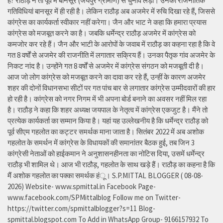
हैै? राठौड़ ने तो पूर्व में बानसूर (जयपुर ग्रामीण) से चुनाव लड़ा। उनकी राजनीतिक
गतिविधियां बानसूर में ही रही है। लेकिन राठौड़ अब अजमेर में रुचि दिखा रहे हैं, जिससे
कांग्रेस का कार्यकर्ता स्वीकार नहीं करेगा। जैन और भाट ने कहा कि हमारा प्रयास
कांग्रेस को मजबूत करने का है। जबकि धर्मेन्द्र राठौड़ अजमेर में कांग्रेस को
कमजोर कर रहे हैं। जैन और भाटी के आरोपों के जवाब में राठौड़ का कहना रहा है कि वे
गत 8 वर्षों से अजमेर की राजनीति में लगातार सक्रिय हैं। उनका पैतृक गांव अजमेर के
निकट नांद है। उन्होंने गत 8 वर्षों से अजमेर में कांग्रेस संगठन को मजबूती दी है।
आज जो लोग कांग्रेस को मजबूत करने का दावा कर रहे हैं, उन्हीं के कारण अजमेर
शहर की दोनों विधानसभा सीटों पर गत पांच बार से लगातार कांग्रेस उम्मीदवारों की हार
हो रही है। कांग्रेस को नगर निगम में भी अपना बोर्ड बनाने का अवसर नहीं मिल रहा
है। राठौड़ ने कहा कि शहर अध्यक्ष जयपाल के नेतृत्व में कांग्रेस एकजुट है। मैंने तो
प्रत्येक कार्यकर्ता का सम्मान किया है। यहां यह उल्लेखनीय है कि धर्मेन्द्र राठौड़ को
पूर्व सीएम गहलोत का कट्टर समर्थक माना जाता है। सितंबर 2022 में अब अशोक
गहलोत के समर्थन में कांग्रेस के विधायकों की समानांतर बैठक हुई, तब जिन 3
कांग्रेसी नेताओं को हाईकमान ने अनुशासनहीनता का नोटिस दिया, उसमें धर्मेन्द्र
राठौड़ भी शामिल थे। आज भी राठौड़, गहलोत के साथ खड़े हैं। राठौड़ का कहना है कि
मैं अशोक गहलोत का पक्का समर्थक हंू। S.P.MITTAL BLOGGER ( 08-08-
2026) Website- www.spmittal.in Facebook Page-
www.facebook.com/SPMittalblog Follow me on Twitter-
https://twitter.com/spmittalblogger?s=11 Blog-
spmittal.blogspot.com To Add in WhatsApp Group- 9166157932 To