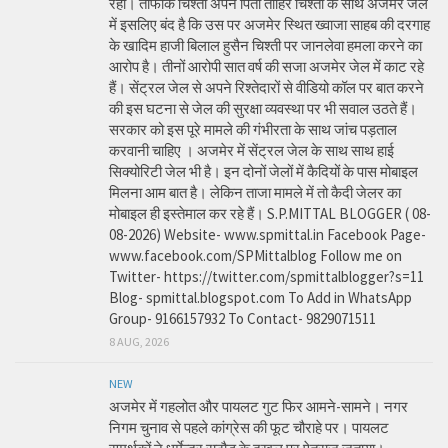
रहा। तौफीक चिश्ती अपने पिता ताहिर चिश्ती के साथ अजमेर जेल
में इसलिए बंद है कि उस पर अजमेर स्थित ख्वाजा साहब की दरगाह
के खादिम हाजी बिलाल हुसैन चिश्ती पर जानलेवा हमला करने का
आरोप है। तीनों आरोपी सात वर्ष की सजा अजमेर जेल में काट रहे
हैं। सेंट्रल जेल से अपने रिश्तेदारों से वीडियो कॉल पर बात करने
की इस घटना से जेल की सुरक्षा व्यवस्था पर भी सवाल उठते हैं।
सरकार को इस पूरे मामले की गंभीरता के साथ जांच पड़ताल
करवानी चाहिए । अजमेर में सेंट्रल जेल के साथ साथ हाई
सिक्योरिटी जेल भी है। इन दोनों जेलों में कैदियों के पास मोबाइल
मिलना आम बात है। लेकिन ताजा मामले में तो कैदी जेलर का
मोबाइल ही इस्तेमाल कर रहे हैं। S.P.MITTAL BLOGGER ( 08-
08-2026) Website- www.spmittal.in Facebook Page-
www.facebook.com/SPMittalblog Follow me on
Twitter- https://twitter.com/spmittalblogger?s=11
Blog- spmittal.blogspot.com To Add in WhatsApp
Group- 9166157932 To Contact- 9829071511
8 AUG, 2026
NEW
अजमेर में गहलोत और पायलट गुट फिर आमने-सामने। नगर
निगम चुनाव से पहले कांग्रेस की फूट चौराहे पर। पायलट