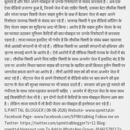
बुलाता है और फिर अपने मोबाइल से उनके रिश्तेदारों से संवाद करवाता है। अब एक
ऐसा वीडियो उजागर हुआ है, जिसमें जेल में बंद ताहिर चिश्ती, उसका बेटा तौफीक चिश्ती
और भांजा फखर चिश्ती जेलर सद्दाम हुसैन के कक्ष में बैठकर जेल से बाहर अपने
रिश्तेदार फारुख चिश्ती से संवाद कर रहे हैं। फारुख चिश्ती ने इस वीडियो कॉलिंग के
लिए जेलर सद्दाम का शुक्रिया अदा भी किया। आरोप है कि सद्दाम हुसैन जेलर के पद
का फायदा उठाकर मुस्लिम कैदियों की बात मोबाइल पर उनके रिश्तेदारों से करवाता
रहता है। ताजा मामला इसलिए भी गंभीर है कि तौफीक चिश्ती के संबंध बब्बर खालसा
जैसे आतंकी संगठनों से भी रहे हैं। तौफिक चिश्ती पर आतंकी संगठनों को हथियार और
ड्रग्स सप्लाई करने के आरोप है। ऐसे आरोपों में ही तौफिक चिश्ती पंजाब के जेलों में बंद
रहा। तौफीक चिश्ती अपने पिता ताहिर चिश्ती के साथ अजमेर जेल में इसलिए बंद है कि
उस पर अजमेर स्थित ख्वाजा साहब की दरगाह के खादिम हाजी बिलाल हुसैन चिश्ती पर
जानलेवा हमला करने का आरोप है। तीनों आरोपी सात वर्ष की सजा अजमेर जेल में
काट रहे हैं। सेंट्रल जेल से अपने रिश्तेदारों से वीडियो कॉल पर बात करने की इस
घटना से जेल की सुरक्षा व्यवस्था पर भी सवाल उठते हैं। सरकार को इस पूरे मामले की
गंभीरता के साथ जांच पड़ताल करवानी चाहिए । अजमेर में सेंट्रल जेल के साथ साथ
हाई सिक्योरिटी जेल भी है। इन दोनों जेलों में कैदियों के पास मोबाइल मिलना आम बात
है। लेकिन ताजा मामले में तो कैदी जेलर का मोबाइल ही इस्तेमाल कर रहे हैं।
S.P.MITTAL BLOGGER ( 08-08-2026) Website- www.spmittal.in
Facebook Page- www.facebook.com/SPMittalblog Follow me on
Twitter- https://twitter.com/spmittalblogger?s=11 Blog-
spmittal.blogspot.com To Add in WhatsApp Group- 9166157932 To