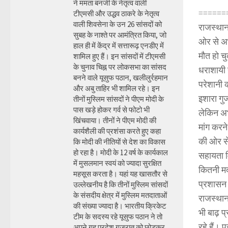
ने ममता बनर्जी के नेतृत्व वाली
======
टीएमसी और उद्धव ठाकरे के नेतृत्व
वाली शिवसेना के उन 26 सांसदों को
राजस्थान 
सुबह के नाश्ते पर आमंत्रित किया, जो
ओर से अभ
हाल ही में केंद्र में सत्तारूढ़ एनडीए में
मौत हो चु
शामिल हुए हैं। इन सांसदों में टीएमसी
के चुनाव चिह्न पर लोकसभा का सांसद
धराशायी ह
बनने वाले यूसुफ पठान, खलीलुर्रहमान
परेशानी क
और अबु ताहिर भी शामिल रहे। इन
इशारा गुज
तीनों मुस्लिम सांसदों ने पीएम मोदी के
पास खड़े होकर गर्व से फोटो भी
लेकिन अभ
खिंचवाया। तीनों ने पीएम मोदी की
मांग करन
कार्यशैली की प्रशंसा करते हुए कहा
की ओर से 
कि मोदी की नीतियों से देश का विकास
हो रहा है। मोदी के 12 वर्ष के कार्यकाल
सहायता म
में मुसलमान स्वयं को ज्यादा सुरक्षित
कितनी म
महसूस करता है। यहां यह खासतौर से
प्रशासन 
उल्लेखनीय है कि तीनों मुस्लिम सांसदों
के संसदीय क्षेत्र में मुस्लिम मतदाताओं
राजस्थान
की संख्या ज्यादा है। भारतीय क्रिकेट
भी बाढ़ प
टीम के सदस्य रहे यूसुफ पठान ने तो
रहे हैं।
अपने गृह प्रदेश गुजरात को छोड़कर