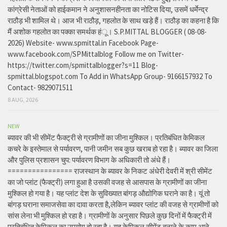
कांग्रेसी नेताओं को हाईकमान ने अनुशासनहीनता का नोटिस दिया, उसमें धर्मेन्द्र
राठौड़ भी शामिल थे। आज भी राठौड़, गहलोत के साथ खड़े हैं। राठौड़ का कहना है कि
मैं अशोक गहलोत का पक्का समर्थक हंू। S.P.MITTAL BLOGGER ( 08-08-
2026) Website- www.spmittal.in Facebook Page-
www.facebook.com/SPMittalblog Follow me on Twitter-
https://twitter.com/spmittalblogger?s=11 Blog-
spmittal.blogspot.com To Add in WhatsApp Group- 9166157932 To
Contact- 9829071511
8 AUG, 2026
NEW
ब्यावर की भी सीमेंट फैक्ट्री से ग्रामीणों का जीना मुश्किल। प्रतिबंधित केमिकल
कचरे के इस्तेमाल से पर्यावरण, पानी जमीन सब कुछ खराब हो रहा है। ब्यावर का जिला
और पुलिस प्रशासन चुप: पर्यावरण विभाग के अधिकारी तो अंधे हैं।
================ राजस्थान के ब्यावर के निकट अंधेरी देवरी में श्री सीमेंट
का जो प्लांट (फैक्ट्री) लगा हुआ है उसकी वजह से आसपास के ग्रामीणों का जीना
मुश्किल हो गया है। यह प्लांट देश के सुविख्यात बांगड़ औद्योगिक घराने का है। यूं तो
बांगड़ घराना समाजसेवा का दावा करता है,लेकिन ब्यावर प्लांट की वजह से ग्रामीणों को
सांस लेना भी मुश्किल हो रहा है। ग्रामीणों के अनुसार पिछले कुछ दिनों में फैक्ट्री में
प्रतिबंधित केमिकल का उपयोग हो रहा है। यह केमिकल सीमेंट बनाने के काम आने