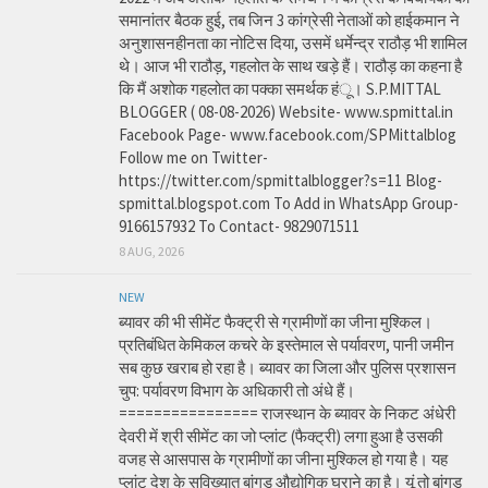
समानांतर बैठक हुई, तब जिन 3 कांग्रेसी नेताओं को हाईकमान ने
अनुशासनहीनता का नोटिस दिया, उसमें धर्मेन्द्र राठौड़ भी शामिल
थे। आज भी राठौड़, गहलोत के साथ खड़े हैं। राठौड़ का कहना है
कि मैं अशोक गहलोत का पक्का समर्थक हंू। S.P.MITTAL
BLOGGER ( 08-08-2026) Website- www.spmittal.in
Facebook Page- www.facebook.com/SPMittalblog
Follow me on Twitter-
https://twitter.com/spmittalblogger?s=11 Blog-
spmittal.blogspot.com To Add in WhatsApp Group-
9166157932 To Contact- 9829071511
8 AUG, 2026
NEW
ब्यावर की भी सीमेंट फैक्ट्री से ग्रामीणों का जीना मुश्किल।
प्रतिबंधित केमिकल कचरे के इस्तेमाल से पर्यावरण, पानी जमीन
सब कुछ खराब हो रहा है। ब्यावर का जिला और पुलिस प्रशासन
चुप: पर्यावरण विभाग के अधिकारी तो अंधे हैं।
================ राजस्थान के ब्यावर के निकट अंधेरी
देवरी में श्री सीमेंट का जो प्लांट (फैक्ट्री) लगा हुआ है उसकी
वजह से आसपास के ग्रामीणों का जीना मुश्किल हो गया है। यह
प्लांट देश के सुविख्यात बांगड़ औद्योगिक घराने का है। यूं तो बांगड़