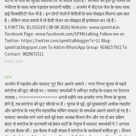
घटना से जेल की सुरक्षा व्यवस्था पर भी सवाल उठते हैं। सरकार को इस पूरे मामले की
गंभीरता के साथ जांच पड़ताल करवानी चाहिए । अजमेर में सेंट्रल जेल के साथ साथ
हाई सिक्योरिटी जेल भी है। इन दोनों जेलों में कैदियों के पास मोबाइल मिलना आम बात
है। लेकिन ताजा मामले में तो कैदी जेलर का मोबाइल ही इस्तेमाल कर रहे हैं।
S.P.MITTAL BLOGGER ( 08-08-2026) Website- www.spmittal.in
Facebook Page- www.facebook.com/SPMittalblog Follow me on
Twitter- https://twitter.com/spmittalblogger?s=11 Blog-
spmittal.blogspot.com To Add in WhatsApp Group- 9166157932 To
Contact- 9829071511
8 AUG, 2026
NEW
अजमेर में गहलोत और पायलट गुट फिर आमने-सामने। नगर निगम चुनाव से पहले
कांग्रेस की फूट चौराहे पर। पायलट समर्थकों ने धर्मेन्द्र राठौड़ के दखल पर ऐतराज
जताया। ================ अगले महीने जब अजमेर नगर निगम के चुनाव
होने हैं, तब कांग्रेस की फूट चौराहे पर है। चुनाव से पूर्व, पूर्व मुख्यमंत्री अशोक गहलोत
और कांग्रेस के राष्ट्रीय महासचिव सचिन पायलट के समर्थक आमने सामने हो गए है।
पायलट समर्थक माने जाने वाले पूर्व शहर अध्यक्ष विजय जैन और गत दो बार दक्षिण
क्षेत्र से कांग्रेस के प्रत्याशी रहे हेमंत भाटी के नेतृत्व में पायलट समर्थकों ने 7 अगस्त
को एक बैठक की। इस बैठक में बड़ी संख्या में कांग्रेस के कार्यकर्ता शामिल हुए। विजय