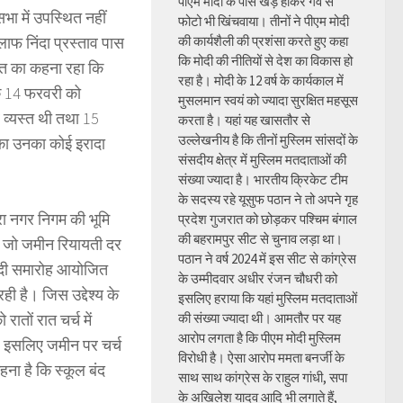
पीएम मोदी के पास खड़े होकर गर्व से
ा में उपस्थित नहीं
फोटो भी खिंचवाया। तीनों ने पीएम मोदी
लाफ निंदा प्रस्ताव पास
की कार्यशैली की प्रशंसा करते हुए कहा
कि मोदी की नीतियों से देश का विकास हो
लोत का कहना रहा कि
रहा है। मोदी के 12 वर्ष के कार्यकाल में
कि 14 फरवरी को
मुसलमान स्वयं को ज्यादा सुरक्षित महसूस
र व्यस्त थी तथा 15
करता है। यहां यह खासतौर से
उल्लेखनीय है कि तीनों मुस्लिम सांसदों के
 का उनका कोई इरादा
संसदीय क्षेत्र में मुस्लिम मतदाताओं की
संख्या ज्यादा है। भारतीय क्रिकेट टीम
के सदस्य रहे यूसुफ पठान ने तो अपने गृह
ारा नगर निगम की भूमि
प्रदेश गुजरात को छोड़कर पश्चिम बंगाल
की बहरामपुर सीट से चुनाव लड़ा था।
ने जो जमीन रियायती दर
पठान ने वर्ष 2024 में इस सीट से कांग्रेस
 शादी समारोह आयोजित
के उम्मीदवार अधीर रंजन चौधरी को
ी है। जिस उद्देश्य के
इसलिए हराया कि यहां मुस्लिम मतदाताओं
ातों रात चर्च में
की संख्या ज्यादा थी। आमतौर पर यह
आरोप लगता है कि पीएम मोदी मुस्लिम
है इसलिए जमीन पर चर्च
विरोधी है। ऐसा आरोप ममता बनर्जी के
हना है कि स्कूल बंद
साथ साथ कांग्रेस के राहुल गांधी, सपा
के अखिलेश यादव आदि भी लगाते हैं,