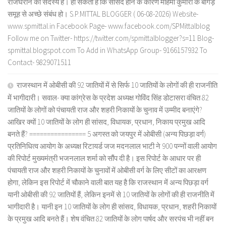
राजघराने की सदस्य हे। हो सकता है कि सांसद होने के कारण महिमा कुमारी के बांगड़
समूह से अच्छे संबंध हो। S.P.MITTAL BLOGGER ( 06-08-2026) Website-
www.spmittal.in Facebook Page- www.facebook.com/SPMittalblog
Follow me on Twitter- https://twitter.com/spmittalblogger?s=11 Blog-
spmittal.blogspot.com To Add in WhatsApp Group- 9166157932 To
Contact- 9829071511
राजस्थान में ओबीसी की 92 जातियों में से सिर्फ 10 जातियों के लोगों की ही राजनीति
में भागीदारी। सवाल- क्या कांग्रेस के प्रदेश अध्यक्ष गोविंद सिंह डोटासरा वंचित 82
जातियों के लोगों को पंचायती राज और शहरी निकायों के चुनाव में उम्मीद बनाएंगे?
आखिर क्यों 10 जातियों के लोग ही सांसद, विधायक, प्रधान, निकाय प्रमुख आदि
बनते हैं? ================ 5 अगस्त को जयपुर में ओबीसी (अन्य पिछड़ा वर्ग)
प्रतिनिधित्व आयोग के अध्यक्ष रिटायर्ड जज मदनलाल भाटी ने 900 पन्नों वाली आयोग
की रिपोर्ट मुख्यमंत्री भजनलाल शर्मा को सौंप दी है। इस रिपोर्ट के आधार पर ही
पंचायती राज और शहरी निकायों के चुनावों में ओबीसी वर्ग के लिए सीटों का आरक्षण
होगा, लेकिन इस रिपोर्ट में चौकाने वाली बात यह है कि राजस्थान में अन्य पिछड़ा वर्ग
यानी ओबीसी की 92 जातियों हैं, लेकिन इनमें से 10 जातियों के लोगों की ही राजनीति में
भागीदारी है। यानी इन 10 जातियों के लोग ही सांसद, विधायक, प्रधान, शहरी निकायों
के प्रमुख आदि बनते हैं। शेष वंचित 82 जातियों के लोग पार्षद और सरपंच भी नहीं बन