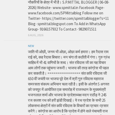
नौकरियों के क्षेत्र में भी है। S.P.MITTAL BLOGGER ( 06-08-
2026) Website- www.spmittal.in Facebook Page-
www.facebook.com/SPMittalblog Follow me on
Twitter- https://twitter.com/spmittalblogger?s=11
Blog- spmittal.blogspot.com To Add in WhatsApp
Group- 9166157932 To Contact- 9829071511
6 AUG, 2026
NEW
जाति भी ओछी, जनम भी ओछा, ओछा कर्म हमारा। हम रैदास राम
राई को, कह रैदास बिचारा। मन चंगा तो कठौती में गंगा। गुरु ग्रंथ
साहिब में भी 41 वाणियों के शब्द। संत रविदास जी का यह विचार
आम लोगों तक पहुंचना जरूरी। भाजपा की तरह कांग्रेस भी पहल
कर सकती है। ================ संत कवि रविदास जी
650 वीं जयंती पर भाजपा पूरे देश में श्री गुरु रविदास महाराज
समरसता संकल्प अभियान चला रही है। इसी के अंतर्गत 5 अगस्त
को जयपुर में आयोजित एक समारोह में राजस्थान के मुख्यमंत्री
भजनलाल शर्मा और भाजपा के प्रदेशाध्यक्ष मदन राठौड़ ने 245
रज कलश रथ को हरी झंडी दिखाई। ये रथ प्रदेश के सभी 25
लोकसभा क्षेत्रों में संत कवि रविदास के विचारों का प्रचार-प्रसार
करेंगे। कांग्रेस का आरोप है कि प्रदेश में होने वाले पंचायती राज