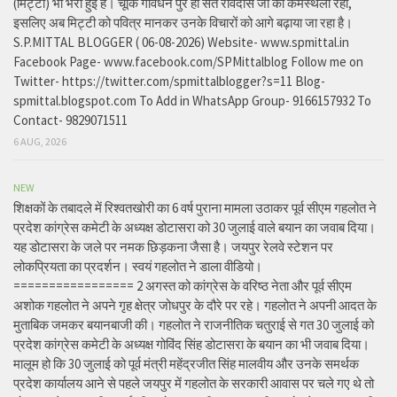
(मिट्टी) भी भरी हुई है। चूंकि गोवर्धन पुर ही संत रविदास जी की कर्मस्थली रहा,
इसलिए अब मिट्टी को पवित्र मानकर उनके विचारों को आगे बढ़ाया जा रहा है।
S.P.MITTAL BLOGGER ( 06-08-2026) Website- www.spmittal.in
Facebook Page- www.facebook.com/SPMittalblog Follow me on
Twitter- https://twitter.com/spmittalblogger?s=11 Blog-
spmittal.blogspot.com To Add in WhatsApp Group- 9166157932 To
Contact- 9829071511
6 AUG, 2026
NEW
शिक्षकों के तबादले में रिश्वतखोरी का 6 वर्ष पुराना मामला उठाकर पूर्व सीएम गहलोत ने
प्रदेश कांग्रेस कमेटी के अध्यक्ष डोटासरा को 30 जुलाई वाले बयान का जवाब दिया।
यह डोटासरा के जले पर नमक छिड़कना जैसा है। जयपुर रेलवे स्टेशन पर
लोकप्रियता का प्रदर्शन। स्वयं गहलोत ने डाला वीडियो।
================= 2 अगस्त को कांग्रेस के वरिष्ठ नेता और पूर्व सीएम
अशोक गहलोत ने अपने गृह क्षेत्र जोधपुर के दौरे पर रहे। गहलोत ने अपनी आदत के
मुताबिक जमकर बयानबाजी की। गहलोत ने राजनीतिक चतुराई से गत 30 जुलाई को
प्रदेश कांग्रेस कमेटी के अध्यक्ष गोविंद सिंह डोटासरा के बयान का भी जवाब दिया।
मालूम हो कि 30 जुलाई को पूर्व मंत्री महेंद्रजीत सिंह मालवीय और उनके समर्थक
प्रदेश कार्यालय आने से पहले जयपुर में गहलोत के सरकारी आवास पर चले गए थे तो