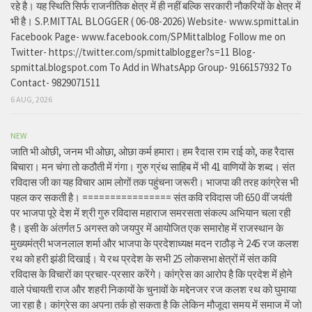
रहे है। यह स्थिति सिर्फ राजनीतिक क्षेत्र में ही नहीं बल्कि सरकारी नौकरियों के क्षेत्र में
भी है। S.P.MITTAL BLOGGER ( 06-08-2026) Website- www.spmittal.in
Facebook Page- www.facebook.com/SPMittalblog Follow me on
Twitter- https://twitter.com/spmittalblogger?s=11 Blog-
spmittal.blogspot.com To Add in WhatsApp Group- 9166157932 To
Contact- 9829071511
6 AUG, 2026
NEW
जाति भी ओछी, जनम भी ओछा, ओछा कर्म हमारा। हम रैदास राम राई को, कह रैदास
बिचारा। मन चंगा तो कठौती में गंगा। गुरु ग्रंथ साहिब में भी 41 वाणियों के शब्द। संत
रविदास जी का यह विचार आम लोगों तक पहुंचना जरूरी। भाजपा की तरह कांग्रेस भी
पहल कर सकती है। ================ संत कवि रविदास जी 650 वीं जयंती
पर भाजपा पूरे देश में श्री गुरु रविदास महाराज समरसता संकल्प अभियान चला रही
है। इसी के अंतर्गत 5 अगस्त को जयपुर में आयोजित एक समारोह में राजस्थान के
मुख्यमंत्री भजनलाल शर्मा और भाजपा के प्रदेशाध्यक्ष मदन राठौड़ ने 245 रज कलश
रथ को हरी झंडी दिखाई। ये रथ प्रदेश के सभी 25 लोकसभा क्षेत्रों में संत कवि
रविदास के विचारों का प्रचार-प्रसार करेंगे। कांग्रेस का आरोप है कि प्रदेश में होने
वाले पंचायती राज और शहरी निकायों के चुनावों के मद्देनजर रज कलश रथ को घुमाया
जा रहा है। कांग्रेस का अपना तर्क हो सकता है कि लेकिन मौजूदा समय में समाज में जो