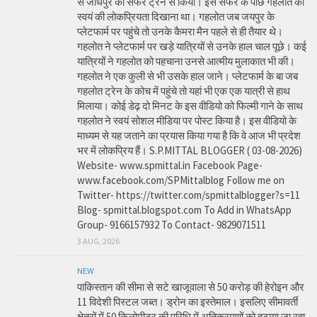
से जोधपुर का सफर ट्रेन से किया। इस सफर के पीछे गहलोत को
स्वयं की लोकप्रियता दिखाना था। गहलोत जब जयपुर के
प्लेटफार्म पर पहुंचे तो उनके कैमरा मैन पहले से ही तैयार थे।
गहलोत ने प्लेटफार्म पर खड़े यात्रियों से उनके हाल चाल पूछे। कई
यात्रियों ने गहलोत को पहचाना उनसे आत्मीय मुलाकात भी की।
गहलोत ने एक कुली से भी उसके हाल जाने। प्लेटफार्म के बा जब
गहलोत ट्रेन के कोच में पहुंचे तो यहां भी एक एक यात्री से हाथ
मिलाया। कोई डेढ़ दो मिनट के इस वीडियो को फिल्मी गाने के साथ
गहलोत ने स्वयं सोशल मीडिया पर पोस्ट किया है। इस वीडियो के
माध्यम से यह जताने का प्रयास किया गया है कि वे आज भी प्रदेश
भर में लोकप्रिय हैं। S.P.MITTAL BLOGGER ( 03-08-2026)
Website- www.spmittal.in Facebook Page-
www.facebook.com/SPMittalblog Follow me on
Twitter- https://twitter.com/spmittalblogger?s=11
Blog- spmittal.blogspot.com To Add in WhatsApp
Group- 9166157932 To Contact- 9829071511
3 AUG, 2026
NEW
पाकिस्तान की सीमा से सटे खाजूवाला से 50 करोड़ की हेरोइन और
11 विदेशी पिस्टल जब्त। ड्रोन का इस्तेमाल। इसलिए सीमावर्ती
क्षेत्रों में 50 किलोमीटर की परिधि में अतिक्रमणों को हटाया जा रहा