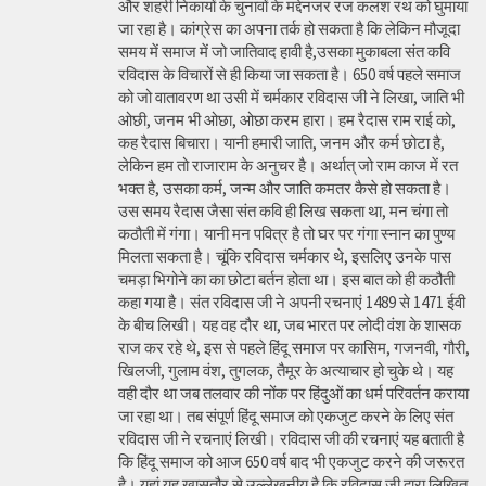
और शहरी निकायों के चुनावों के मद्देनजर रज कलश रथ को घुमाया
जा रहा है। कांग्रेस का अपना तर्क हो सकता है कि लेकिन मौजूदा
समय में समाज में जो जातिवाद हावी है,उसका मुकाबला संत कवि
रविदास के विचारों से ही किया जा सकता है। 650 वर्ष पहले समाज
को जो वातावरण था उसी में चर्मकार रविदास जी ने लिखा, जाति भी
ओछी, जनम भी ओछा, ओछा करम हारा। हम रैदास राम राई को,
कह रैदास बिचारा। यानी हमारी जाति, जनम और कर्म छोटा है,
लेकिन हम तो राजाराम के अनुचर है। अर्थात् जो राम काज में रत
भक्त है, उसका कर्म, जन्म और जाति कमतर कैसे हो सकता है।
उस समय रैदास जैसा संत कवि ही लिख सकता था, मन चंगा तो
कठौती में गंगा। यानी मन पवित्र है तो घर पर गंगा स्नान का पुण्य
मिलता सकता है। चूंकि रविदास चर्मकार थे, इसलिए उनके पास
चमड़ा भिगोने का का छोटा बर्तन होता था। इस बात को ही कठौती
कहा गया है। संत रविदास जी ने अपनी रचनाएं 1489 से 1471 ईवी
के बीच लिखी। यह वह दौर था, जब भारत पर लोदी वंश के शासक
राज कर रहे थे, इस से पहले हिंदू समाज पर कासिम, गजनवी, गौरी,
खिलजी, गुलाम वंश, तुगलक, तैमूर के अत्याचार हो चुके थे। यह
वही दौर था जब तलवार की नोंक पर हिंदुओं का धर्म परिवर्तन कराया
जा रहा था। तब संपूर्ण हिंदू समाज को एकजुट करने के लिए संत
रविदास जी ने रचनाएं लिखी। रविदास जी की रचनाएं यह बताती है
कि हिंदू समाज को आज 650 वर्ष बाद भी एकजुट करने की जरूरत
है। यहां यह खासतौर से उल्लेखनीय है कि रविदास जी द्वारा लिखित