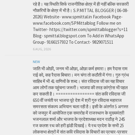
रहे है। यह स्थिति सिर्फ राजनीतिक क्षेत्र में ही नहीं बल्कि सरकारी
नौकरियों के क्षेत्र में भी है। S.P.MITTAL BLOGGER ( 06-08-
2026) Website- www.spmittal.in Facebook Page-
www.facebook.com/SPMittalblog Follow me on
Twitter- https://twitter.com/spmittalblogger?s=11
Blog- spmittal.blogspot.com To Add in WhatsApp
Group- 9166157932 To Contact- 9829071511
6 AUG, 2026
NEW
जाति भी ओछी, जनम भी ओछा, ओछा कर्म हमारा। हम रैदास राम
राई को, कह रैदास बिचारा। मन चंगा तो कठौती में गंगा। गुरु ग्रंथ
साहिब में भी 41 वाणियों के शब्द। संत रविदास जी का यह विचार
आम लोगों तक पहुंचना जरूरी। भाजपा की तरह कांग्रेस भी पहल
कर सकती है। ================ संत कवि रविदास जी
650 वीं जयंती पर भाजपा पूरे देश में श्री गुरु रविदास महाराज
समरसता संकल्प अभियान चला रही है। इसी के अंतर्गत 5 अगस्त
को जयपुर में आयोजित एक समारोह में राजस्थान के मुख्यमंत्री
भजनलाल शर्मा और भाजपा के प्रदेशाध्यक्ष मदन राठौड़ ने 245
रज कलश रथ को हरी झंडी दिखाई। ये रथ प्रदेश के सभी 25
लोकसभा क्षेत्रों में संत कवि रविदास के विचारों का प्रचार-प्रसार