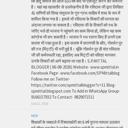
कि हिंदू समाज को आज 650 वर्ष बाद भी एकजुट करने की जरूरत
है। यहां यह खासतौर से उल्लेखनीय है कि रविदास जी द्वारा लिखित
41 वाणियोंं को सिख समुदाय के गुरु ग्रंथ साहिब में शब्द के रूप में
शामिल किया गया है। इससे भी रविदास के विचारों की मानता का
अंदाजा लगाया जा सकता है। रविदास जी के विचारों को रथ के
जरिए भले ही भाजपा ने पहुंचाने का काम किया हो, लेकिन यह काम
कांग्रेस भी कर सकती है। भाजपा ने रथ रवाना किए हैं उनमें एक
कलश भी रखा हुआ है। इस कलश में वाराणसी के क्षीर, गोवर्धन पुर
की रज (मिट्टी) भी भरी हुई है। चूंकि गोवर्धन पुर ही संत रविदास
जी की कर्मस्थली रहा, इसलिए अब मिट्टी को पवित्र मानकर
उनके विचारों को आगे बढ़ाया जा रहा है। S.P.MITTAL
BLOGGER ( 06-08-2026) Website- www.spmittal.in
Facebook Page- www.facebook.com/SPMittalblog
Follow me on Twitter-
https://twitter.com/spmittalblogger?s=11 Blog-
spmittal.blogspot.com To Add in WhatsApp Group-
9166157932 To Contact- 9829071511
6 AUG, 2026
NEW
शिक्षकों के तबादले में रिश्वतखोरी का 6 वर्ष पुराना मामला उठाकर