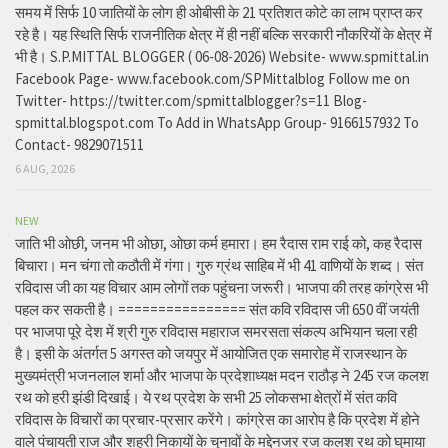
समय में सिर्फ 10 जातियों के लोग ही ओबीसी के 21 प्रतिशत कोटे का लाभ प्राप्त कर
रहे है। यह स्थिति सिर्फ राजनीतिक क्षेत्र में ही नहीं बल्कि सरकारी नौकरियों के क्षेत्र में
भी है। S.P.MITTAL BLOGGER ( 06-08-2026) Website- www.spmittal.in
Facebook Page- www.facebook.com/SPMittalblog Follow me on
Twitter- https://twitter.com/spmittalblogger?s=11 Blog-
spmittal.blogspot.com To Add in WhatsApp Group- 9166157932 To
Contact- 9829071511
6 AUG, 2026
NEW
जाति भी ओछी, जनम भी ओछा, ओछा कर्म हमारा। हम रैदास राम राई को, कह रैदास
बिचारा। मन चंगा तो कठौती में गंगा। गुरु ग्रंथ साहिब में भी 41 वाणियों के शब्द। संत
रविदास जी का यह विचार आम लोगों तक पहुंचना जरूरी। भाजपा की तरह कांग्रेस भी
पहल कर सकती है। ================ संत कवि रविदास जी 650 वीं जयंती
पर भाजपा पूरे देश में श्री गुरु रविदास महाराज समरसता संकल्प अभियान चला रही
है। इसी के अंतर्गत 5 अगस्त को जयपुर में आयोजित एक समारोह में राजस्थान के
मुख्यमंत्री भजनलाल शर्मा और भाजपा के प्रदेशाध्यक्ष मदन राठौड़ ने 245 रज कलश
रथ को हरी झंडी दिखाई। ये रथ प्रदेश के सभी 25 लोकसभा क्षेत्रों में संत कवि
रविदास के विचारों का प्रचार-प्रसार करेंगे। कांग्रेस का आरोप है कि प्रदेश में होने
वाले पंचायती राज और शहरी निकायों के चुनावों के मद्देनजर रज कलश रथ को घुमाया