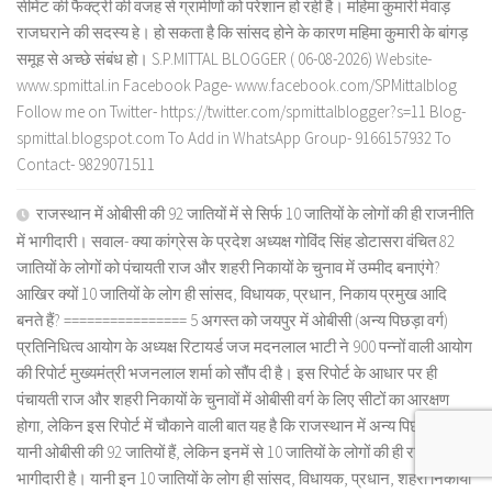
सीमेंट की फैक्ट्री की वजह से ग्रामीणों को परेशान हो रही है। महिमा कुमारी मेवाड़
राजघराने की सदस्य हे। हो सकता है कि सांसद होने के कारण महिमा कुमारी के बांगड़
समूह से अच्छे संबंध हो। S.P.MITTAL BLOGGER ( 06-08-2026) Website-
www.spmittal.in Facebook Page- www.facebook.com/SPMittalblog
Follow me on Twitter- https://twitter.com/spmittalblogger?s=11 Blog-
spmittal.blogspot.com To Add in WhatsApp Group- 9166157932 To
Contact- 9829071511
राजस्थान में ओबीसी की 92 जातियों में से सिर्फ 10 जातियों के लोगों की ही राजनीति
में भागीदारी। सवाल- क्या कांग्रेस के प्रदेश अध्यक्ष गोविंद सिंह डोटासरा वंचित 82
जातियों के लोगों को पंचायती राज और शहरी निकायों के चुनाव में उम्मीद बनाएंगे?
आखिर क्यों 10 जातियों के लोग ही सांसद, विधायक, प्रधान, निकाय प्रमुख आदि
बनते हैं? ================ 5 अगस्त को जयपुर में ओबीसी (अन्य पिछड़ा वर्ग)
प्रतिनिधित्व आयोग के अध्यक्ष रिटायर्ड जज मदनलाल भाटी ने 900 पन्नों वाली आयोग
की रिपोर्ट मुख्यमंत्री भजनलाल शर्मा को सौंप दी है। इस रिपोर्ट के आधार पर ही
पंचायती राज और शहरी निकायों के चुनावों में ओबीसी वर्ग के लिए सीटों का आरक्षण
होगा, लेकिन इस रिपोर्ट में चौकाने वाली बात यह है कि राजस्थान में अन्य पिछड़ा वर्ग
यानी ओबीसी की 92 जातियों हैं, लेकिन इनमें से 10 जातियों के लोगों की ही राजनीति में
भागीदारी है। यानी इन 10 जातियों के लोग ही सांसद, विधायक, प्रधान, शहरी निकायों