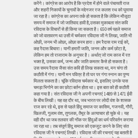
करेंगे। कांग्रेस का आरोप है कि प्रदेश में होने वाले पंचायती राज
और शहरी निकायों के चुनावों के मद्देनजर रज कलश रथ को घुमाया
जा रहा है। कांग्रेस का अपना तर्क हो सकता है कि लेकिन मौजूदा
समय में समाज में जो जातिवाद हावी है,उसका मुकाबला संत कवि
रविदास के विचारों से ही किया जा सकता है। 650 वर्ष पहले समाज
को जो वातावरण था उसी में चर्मकार रविदास जी ने लिखा, जाति भी
ओछी, जनम भी ओछा, ओछा करम हारा। हम रैदास राम राई को,
कह रैदास बिचारा। यानी हमारी जाति, जनम और कर्म छोटा है,
लेकिन हम तो राजाराम के अनुचर है। अर्थात् जो राम काज में रत
भक्त है, उसका कर्म, जन्म और जाति कमतर कैसे हो सकता है।
उस समय रैदास जैसा संत कवि ही लिख सकता था, मन चंगा तो
कठौती में गंगा। यानी मन पवित्र है तो घर पर गंगा स्नान का पुण्य
मिलता सकता है। चूंकि रविदास चर्मकार थे, इसलिए उनके पास
चमड़ा भिगोने का का छोटा बर्तन होता था। इस बात को ही कठौती
कहा गया है। संत रविदास जी ने अपनी रचनाएं 1489 से 1471 ईवी
के बीच लिखी। यह वह दौर था, जब भारत पर लोदी वंश के शासक
राज कर रहे थे, इस से पहले हिंदू समाज पर कासिम, गजनवी, गौरी,
खिलजी, गुलाम वंश, तुगलक, तैमूर के अत्याचार हो चुके थे। यह
वही दौर था जब तलवार की नोंक पर हिंदुओं का धर्म परिवर्तन कराया
जा रहा था। तब संपूर्ण हिंदू समाज को एकजुट करने के लिए संत
रविदास जी ने रचनाएं लिखी। रविदास जी की रचनाएं यह बताती है