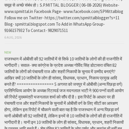
समूह से अच्छे संबंध हो। S.P.MITTAL BLOGGER ( 06-08-2026) Website-
www.spmittal.in Facebook Page- www.facebook.com/SPMittalblog
Follow me on Twitter- https://twitter.com/spmittalblogger?s=11
Blog- spmittal.blogspot.com To Add in WhatsApp Group-
9166157932 To Contact- 9829071511
6 AUG, 2026
NEW
राजस्थान में ओबीसी की 92 जातियों में से सिर्फ 10 जातियों के लोगों की ही राजनीति में
भागीदारी। सवाल- क्या कांग्रेस के प्रदेश अध्यक्ष गोविंद सिंह डोटासरा वंचित 82
जातियों के लोगों को पंचायती राज और शहरी निकायों के चुनाव में उम्मीद बनाएंगे?
आखिर क्यों 10 जातियों के लोग ही सांसद, विधायक, प्रधान, निकाय प्रमुख आदि
बनते हैं? ================ 5 अगस्त को जयपुर में ओबीसी (अन्य पिछड़ा वर्ग)
प्रतिनिधित्व आयोग के अध्यक्ष रिटायर्ड जज मदनलाल भाटी ने 900 पन्नों वाली आयोग
की रिपोर्ट मुख्यमंत्री भजनलाल शर्मा को सौंप दी है। इस रिपोर्ट के आधार पर ही
पंचायती राज और शहरी निकायों के चुनावों में ओबीसी वर्ग के लिए सीटों का आरक्षण
होगा, लेकिन इस रिपोर्ट में चौकाने वाली बात यह है कि राजस्थान में अन्य पिछड़ा वर्ग
यानी ओबीसी की 92 जातियों हैं, लेकिन इनमें से 10 जातियों के लोगों की ही राजनीति में
भागीदारी है। यानी इन 10 जातियों के लोग ही सांसद, विधायक, प्रधान, शहरी निकायों
के प्रमुख आदि बनते हैं। शेष वंचित 82 जातियों के लोग पार्षद और सरपंच भी नहीं बन