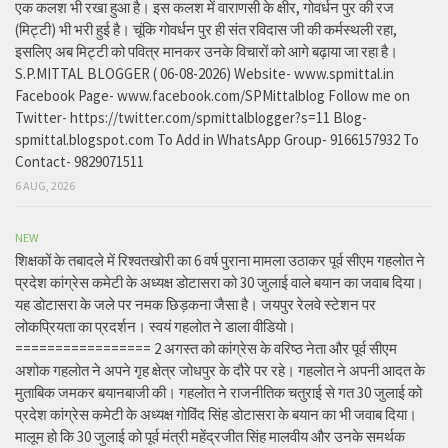
एक कलश भी रखा हुआ है। इस कलश में वाराणसी के क्षीर, गोवर्धन पुर की रज
(मिट्टी) भी भरी हुई है। चूंकि गोवर्धन पुर ही संत रविदास जी की कर्मस्थली रहा,
इसलिए अब मिट्टी को पवित्र मानकर उनके विचारों को आगे बढ़ाया जा रहा है।
S.P.MITTAL BLOGGER ( 06-08-2026) Website- www.spmittal.in
Facebook Page- www.facebook.com/SPMittalblog Follow me on
Twitter- https://twitter.com/spmittalblogger?s=11 Blog-
spmittal.blogspot.com To Add in WhatsApp Group- 9166157932 To
Contact- 9829071511
6 AUG, 2026
NEW
शिक्षकों के तबादले में रिश्वतखोरी का 6 वर्ष पुराना मामला उठाकर पूर्व सीएम गहलोत ने
प्रदेश कांग्रेस कमेटी के अध्यक्ष डोटासरा को 30 जुलाई वाले बयान का जवाब दिया।
यह डोटासरा के जले पर नमक छिड़कना जैसा है। जयपुर रेलवे स्टेशन पर
लोकप्रियता का प्रदर्शन। स्वयं गहलोत ने डाला वीडियो।
================= 2 अगस्त को कांग्रेस के वरिष्ठ नेता और पूर्व सीएम
अशोक गहलोत ने अपने गृह क्षेत्र जोधपुर के दौरे पर रहे। गहलोत ने अपनी आदत के
मुताबिक जमकर बयानबाजी की। गहलोत ने राजनीतिक चतुराई से गत 30 जुलाई को
प्रदेश कांग्रेस कमेटी के अध्यक्ष गोविंद सिंह डोटासरा के बयान का भी जवाब दिया।
मालूम हो कि 30 जुलाई को पूर्व मंत्री महेंद्रजीत सिंह मालवीय और उनके समर्थक