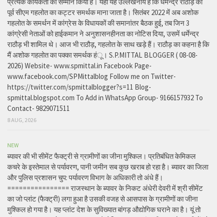
प्रत्येक कार्यकर्ता का सम्मान किया है। यहां यह उल्लेखनीय है कि धर्मेन्द्र राठौड़ को
पूर्व सीएम गहलोत का कट्टर समर्थक माना जाता है। सितंबर 2022 में अब अशोक
गहलोत के समर्थन में कांग्रेस के विधायकों की समानांतर बैठक हुई, तब जिन 3
कांग्रेसी नेताओं को हाईकमान ने अनुशासनहीनता का नोटिस दिया, उसमें धर्मेन्द्र
राठौड़ भी शामिल थे। आज भी राठौड़, गहलोत के साथ खड़े हैं। राठौड़ का कहना है कि
मैं अशोक गहलोत का पक्का समर्थक हंू। S.P.MITTAL BLOGGER ( 08-08-
2026) Website- www.spmittal.in Facebook Page-
www.facebook.com/SPMittalblog Follow me on Twitter-
https://twitter.com/spmittalblogger?s=11 Blog-
spmittal.blogspot.com To Add in WhatsApp Group- 9166157932 To
Contact- 9829071511
8 AUG, 2026
NEW
ब्यावर की भी सीमेंट फैक्ट्री से ग्रामीणों का जीना मुश्किल। प्रतिबंधित केमिकल
कचरे के इस्तेमाल से पर्यावरण, पानी जमीन सब कुछ खराब हो रहा है। ब्यावर का जिला
और पुलिस प्रशासन चुप: पर्यावरण विभाग के अधिकारी तो अंधे हैं।
================ राजस्थान के ब्यावर के निकट अंधेरी देवरी में श्री सीमेंट
का जो प्लांट (फैक्ट्री) लगा हुआ है उसकी वजह से आसपास के ग्रामीणों का जीना
मुश्किल हो गया है। यह प्लांट देश के सुविख्यात बांगड़ औद्योगिक घराने का है। यूं तो