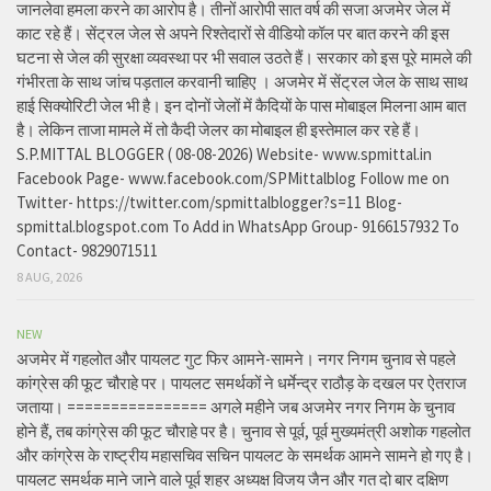
जानलेवा हमला करने का आरोप है। तीनों आरोपी सात वर्ष की सजा अजमेर जेल में
काट रहे हैं। सेंट्रल जेल से अपने रिश्तेदारों से वीडियो कॉल पर बात करने की इस
घटना से जेल की सुरक्षा व्यवस्था पर भी सवाल उठते हैं। सरकार को इस पूरे मामले की
गंभीरता के साथ जांच पड़ताल करवानी चाहिए । अजमेर में सेंट्रल जेल के साथ साथ
हाई सिक्योरिटी जेल भी है। इन दोनों जेलों में कैदियों के पास मोबाइल मिलना आम बात
है। लेकिन ताजा मामले में तो कैदी जेलर का मोबाइल ही इस्तेमाल कर रहे हैं।
S.P.MITTAL BLOGGER ( 08-08-2026) Website- www.spmittal.in
Facebook Page- www.facebook.com/SPMittalblog Follow me on
Twitter- https://twitter.com/spmittalblogger?s=11 Blog-
spmittal.blogspot.com To Add in WhatsApp Group- 9166157932 To
Contact- 9829071511
8 AUG, 2026
NEW
अजमेर में गहलोत और पायलट गुट फिर आमने-सामने। नगर निगम चुनाव से पहले
कांग्रेस की फूट चौराहे पर। पायलट समर्थकों ने धर्मेन्द्र राठौड़ के दखल पर ऐतराज
जताया। ================ अगले महीने जब अजमेर नगर निगम के चुनाव
होने हैं, तब कांग्रेस की फूट चौराहे पर है। चुनाव से पूर्व, पूर्व मुख्यमंत्री अशोक गहलोत
और कांग्रेस के राष्ट्रीय महासचिव सचिन पायलट के समर्थक आमने सामने हो गए है।
पायलट समर्थक माने जाने वाले पूर्व शहर अध्यक्ष विजय जैन और गत दो बार दक्षिण