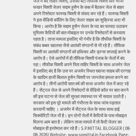
जेल में बंद ताहिर चिश्ती, उसका बेटा तौफीक चिश्ती और भांजा
फखर चिश्ती जेलर सद्दाम हुसैन के कक्ष में बैठकर जेल से बाहर
अपने रिश्तेदार फारुख चिश्ती से संवाद कर रहे हैं। फारुख चिश्ती
ने इस वीडियो कॉलिंग के लिए जेलर सद्दाम का शुक्रिया अदा भी
किया। आरोप है कि सद्दाम हुसैन जेलर के पद का फायदा उठाकर
मुस्लिम कैदियों की बात मोबाइल पर उनके रिश्तेदारों से करवाता
रहता है। ताजा मामला इसलिए भी गंभीर है कि तौफीक चिश्ती के
संबंध बब्बर खालसा जैसे आतंकी संगठनों से भी रहे हैं। तौफिक
चिश्ती पर आतंकी संगठनों को हथियार और ड्रग्स सप्लाई करने के
आरोप है। ऐसे आरोपों में ही तौफिक चिश्ती पंजाब के जेलों में बंद
रहा। तौफीक चिश्ती अपने पिता ताहिर चिश्ती के साथ अजमेर जेल
में इसलिए बंद है कि उस पर अजमेर स्थित ख्वाजा साहब की दरगाह
के खादिम हाजी बिलाल हुसैन चिश्ती पर जानलेवा हमला करने का
आरोप है। तीनों आरोपी सात वर्ष की सजा अजमेर जेल में काट रहे
हैं। सेंट्रल जेल से अपने रिश्तेदारों से वीडियो कॉल पर बात करने
की इस घटना से जेल की सुरक्षा व्यवस्था पर भी सवाल उठते हैं।
सरकार को इस पूरे मामले की गंभीरता के साथ जांच पड़ताल
करवानी चाहिए । अजमेर में सेंट्रल जेल के साथ साथ हाई
सिक्योरिटी जेल भी है। इन दोनों जेलों में कैदियों के पास मोबाइल
मिलना आम बात है। लेकिन ताजा मामले में तो कैदी जेलर का
मोबाइल ही इस्तेमाल कर रहे हैं। S.P.MITTAL BLOGGER ( 08-
08-2026) Website- www.spmittal.in Facebook Page-