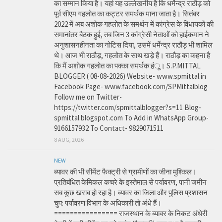
का सम्मान किया है। यहां यह उल्लेखनीय है कि धर्मेन्द्र राठौड़ को
पूर्व सीएम गहलोत का कट्टर समर्थक माना जाता है। सितंबर
2022 में अब अशोक गहलोत के समर्थन में कांग्रेस के विधायकों की
समानांतर बैठक हुई, तब जिन 3 कांग्रेसी नेताओं को हाईकमान ने
अनुशासनहीनता का नोटिस दिया, उसमें धर्मेन्द्र राठौड़ भी शामिल
थे। आज भी राठौड़, गहलोत के साथ खड़े हैं। राठौड़ का कहना है
कि मैं अशोक गहलोत का पक्का समर्थक हंू। S.P.MITTAL
BLOGGER ( 08-08-2026) Website- www.spmittal.in
Facebook Page- www.facebook.com/SPMittalblog
Follow me on Twitter-
https://twitter.com/spmittalblogger?s=11 Blog-
spmittal.blogspot.com To Add in WhatsApp Group-
9166157932 To Contact- 9829071511
8 AUG, 2026
NEW
ब्यावर की भी सीमेंट फैक्ट्री से ग्रामीणों का जीना मुश्किल।
प्रतिबंधित केमिकल कचरे के इस्तेमाल से पर्यावरण, पानी जमीन
सब कुछ खराब हो रहा है। ब्यावर का जिला और पुलिस प्रशासन
चुप: पर्यावरण विभाग के अधिकारी तो अंधे हैं।
================ राजस्थान के ब्यावर के निकट अंधेरी