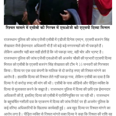
राजस्थान पुलिस की जांच एजेंसी एसीबी में एडीजी दिनेश एमएन, एएसपी बजरंग सिंह
शेखावत जैसे ईमानदार अधिकारी भी हैं जो बड़े बड़े मगरमच्छों को भी पकड़ते हैं।
लेकिन आमतौर यही बात सही होती है कि जो पकड़ा जाए, वही चोर और भ्रष्ट है।
राजस्थान पुलिस की जांच एजेंसी एसओजी की अजमेर चौकी की प्रभारी एएसपी दिव्या
मित्तल को एसीबी के एएसपी बजरंग सिंह शेखावत की टीम ने 16 जनवरी को गिरफ्तार
किया। दिव्या पर एक दवा कंपनी के मालिक से दो करोड़ रुपए की रिश्वत मांगने का
आरोप है। हालांकि दिव्या को रिश्वत लेते नहीं पकड़ा गया, लेकिन एसीबी का दावा है कि
दिव्या ने दो करोड़ रुपए की मांग की थी। एसीबी के पास ऑडियो और पीड़ित व्यक्ति के
दिव्या से मुलाकात करने के सबूत है। राजस्थान पुलिस में दिव्या की छवि एक ईमानदार
अधिकारी की है, इसलिए दिव्या को एसीबी में प्रतिनियुक्ति पर जा रही थी। राजस्थान
के बहुचर्चित नशीली दवा के प्रकरण में दिव्या की जांच रिपोर्ट पर ही अजमेर पुलिस के
कई वरिष्ठ अधिकारियों के खिलाफ कार्यवाही हुई। अब खुद दिव्या पर रिश्वत मांगने का
आरोप लगा है। पीड़ित व्यक्ति से रिश्वत मांगते वक्त दिव्या ने कहा कि रिश्वत की राशि वह