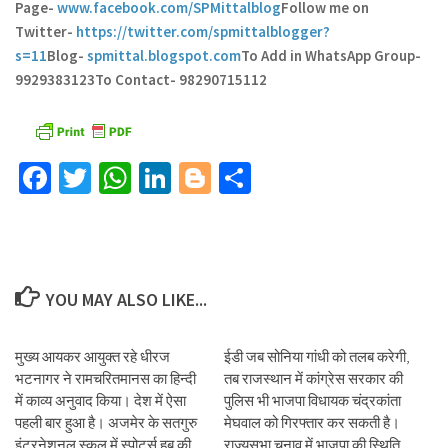
Page-
www.facebook.com/SPMittalblog
Follow me on
Twitter-
https://twitter.com/spmittalblogger?
s=11
Blog-
spmittal.blogspot.com
To Add in WhatsApp Group-
9929383123
To Contact- 98290715112
Facebook
Twitter
WhatsApp
LinkedIn
Blogger
Share
YOU MAY ALSO LIKE...
मुख्य आयकर आयुक्त रहे धीरज
ईडी जब सोनिया गांधी को तलब करेगी,
भटनागर ने रामचरितमानस का हिन्दी
तब राजस्थान में कांग्रेस सरकार की
में काव्य अनुवाद किया। देश में ऐसा
पुलिस भी भाजपा विधायक चंद्रकांता
पहली बार हुआ है। अजमेर के सतगुरु
मेघवाल को गिरफ्तार कर सकती है।
इंटरनेशनल स्कूल में स्पोर्ट्स हब की
राज्यसभा चुनाव में भाजपा की स्थिति