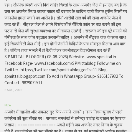
रहा। तौफीक चिश्ती अपने पिता ताहिर चिश्ती के साथ अजमेर जेल में इसलिए बंद है कि
उस पर अजमेर स्थित ख्वाजा साहब की दरगाह के खादिम हाजी बिलाल हुसैन चिश्ती पर
जानलेवा हमला करने का आरोप है। तीनों आरोपी सात वर्ष की सजा अजमेर जेल में
काट रहे हैं। सेंट्रल जेल से अपने रिश्तेदारों से वीडियो कॉल पर बात करने की इस
घटना से जेल की सुरक्षा व्यवस्था पर भी सवाल उठते हैं। सरकार को इस पूरे मामले की
गंभीरता के साथ जांच पड़ताल करवानी चाहिए । अजमेर में सेंट्रल जेल के साथ साथ
हाई सिक्योरिटी जेल भी है। इन दोनों जेलों में कैदियों के पास मोबाइल मिलना आम बात
है। लेकिन ताजा मामले में तो कैदी जेलर का मोबाइल ही इस्तेमाल कर रहे हैं।
S.P.MITTAL BLOGGER ( 08-08-2026) Website- www.spmittal.in
Facebook Page- www.facebook.com/SPMittalblog Follow me on
Twitter- https://twitter.com/spmittalblogger?s=11 Blog-
spmittal.blogspot.com To Add in WhatsApp Group- 9166157932 To
Contact- 9829071511
8 AUG, 2026
NEW
अजमेर में गहलोत और पायलट गुट फिर आमने-सामने। नगर निगम चुनाव से पहले
कांग्रेस की फूट चौराहे पर। पायलट समर्थकों ने धर्मेन्द्र राठौड़ के दखल पर ऐतराज
जताया। ================ अगले महीने जब अजमेर नगर निगम के चुनाव
होने हैं, तब कांग्रेस की फूट चौराहे पर है। चुनाव से पूर्व, पूर्व मुख्यमंत्री अशोक गहलोत