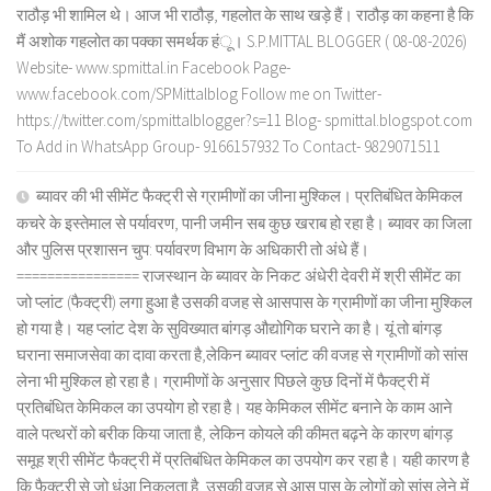
राठौड़ भी शामिल थे। आज भी राठौड़, गहलोत के साथ खड़े हैं। राठौड़ का कहना है कि
मैं अशोक गहलोत का पक्का समर्थक हंू। S.P.MITTAL BLOGGER ( 08-08-2026)
Website- www.spmittal.in Facebook Page-
www.facebook.com/SPMittalblog Follow me on Twitter-
https://twitter.com/spmittalblogger?s=11 Blog- spmittal.blogspot.com
To Add in WhatsApp Group- 9166157932 To Contact- 9829071511
ब्यावर की भी सीमेंट फैक्ट्री से ग्रामीणों का जीना मुश्किल। प्रतिबंधित केमिकल
कचरे के इस्तेमाल से पर्यावरण, पानी जमीन सब कुछ खराब हो रहा है। ब्यावर का जिला
और पुलिस प्रशासन चुप: पर्यावरण विभाग के अधिकारी तो अंधे हैं।
================ राजस्थान के ब्यावर के निकट अंधेरी देवरी में श्री सीमेंट का
जो प्लांट (फैक्ट्री) लगा हुआ है उसकी वजह से आसपास के ग्रामीणों का जीना मुश्किल
हो गया है। यह प्लांट देश के सुविख्यात बांगड़ औद्योगिक घराने का है। यूं तो बांगड़
घराना समाजसेवा का दावा करता है,लेकिन ब्यावर प्लांट की वजह से ग्रामीणों को सांस
लेना भी मुश्किल हो रहा है। ग्रामीणों के अनुसार पिछले कुछ दिनों में फैक्ट्री में
प्रतिबंधित केमिकल का उपयोग हो रहा है। यह केमिकल सीमेंट बनाने के काम आने
वाले पत्थरों को बरीक किया जाता है, लेकिन कोयले की कीमत बढ़ने के कारण बांगड़
समूह श्री सीमेंट फैक्ट्री में प्रतिबंधित केमिकल का उपयोग कर रहा है। यही कारण है
कि फैक्ट्री से जो धुंआ निकलता है, उसकी वजह से आस पास के लोगों को सांस लेने में