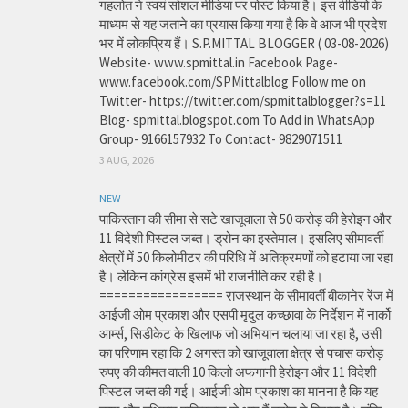
गहलोत ने स्वयं सोशल मीडिया पर पोस्ट किया है। इस वीडियो के
माध्यम से यह जताने का प्रयास किया गया है कि वे आज भी प्रदेश
भर में लोकप्रिय हैं। S.P.MITTAL BLOGGER ( 03-08-2026)
Website- www.spmittal.in Facebook Page-
www.facebook.com/SPMittalblog Follow me on
Twitter- https://twitter.com/spmittalblogger?s=11
Blog- spmittal.blogspot.com To Add in WhatsApp
Group- 9166157932 To Contact- 9829071511
3 AUG, 2026
NEW
पाकिस्तान की सीमा से सटे खाजूवाला से 50 करोड़ की हेरोइन और
11 विदेशी पिस्टल जब्त। ड्रोन का इस्तेमाल। इसलिए सीमावर्ती
क्षेत्रों में 50 किलोमीटर की परिधि में अतिक्रमणों को हटाया जा रहा
है। लेकिन कांग्रेस इसमें भी राजनीति कर रही है।
================= राजस्थान के सीमावर्ती बीकानेर रेंज में
आईजी ओम प्रकाश और एसपी मृदुल कच्छावा के निर्देशन में नार्को
आर्म्स, सिडीकेट के खिलाफ जो अभियान चलाया जा रहा है, उसी
का परिणाम रहा कि 2 अगस्त को खाजूवाला क्षेत्र से पचास करोड़
रुपए की कीमत वाली 10 किलो अफगानी हेरोइन और 11 विदेशी
पिस्टल जब्त की गई। आईजी ओम प्रकाश का मानना है कि यह