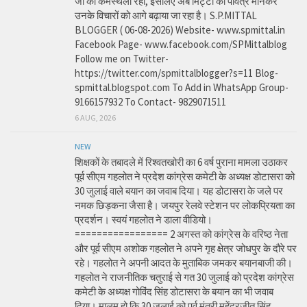
जी की कर्मस्थली रहा, इसलिए अब मिट्टी को पवित्र मानकर
उनके विचारों को आगे बढ़ाया जा रहा है। S.P.MITTAL
BLOGGER ( 06-08-2026) Website- www.spmittal.in
Facebook Page- www.facebook.com/SPMittalblog
Follow me on Twitter-
https://twitter.com/spmittalblogger?s=11 Blog-
spmittal.blogspot.com To Add in WhatsApp Group-
9166157932 To Contact- 9829071511
6 AUG, 2026
NEW
शिक्षकों के तबादले में रिश्वतखोरी का 6 वर्ष पुराना मामला उठाकर
पूर्व सीएम गहलोत ने प्रदेश कांग्रेस कमेटी के अध्यक्ष डोटासरा को
30 जुलाई वाले बयान का जवाब दिया। यह डोटासरा के जले पर
नमक छिड़कना जैसा है। जयपुर रेलवे स्टेशन पर लोकप्रियता का
प्रदर्शन। स्वयं गहलोत ने डाला वीडियो।
================= 2 अगस्त को कांग्रेस के वरिष्ठ नेता
और पूर्व सीएम अशोक गहलोत ने अपने गृह क्षेत्र जोधपुर के दौरे पर
रहे। गहलोत ने अपनी आदत के मुताबिक जमकर बयानबाजी की।
गहलोत ने राजनीतिक चतुराई से गत 30 जुलाई को प्रदेश कांग्रेस
कमेटी के अध्यक्ष गोविंद सिंह डोटासरा के बयान का भी जवाब
दिया। मालूम हो कि 30 जुलाई को पूर्व मंत्री महेंद्रजीत सिंह