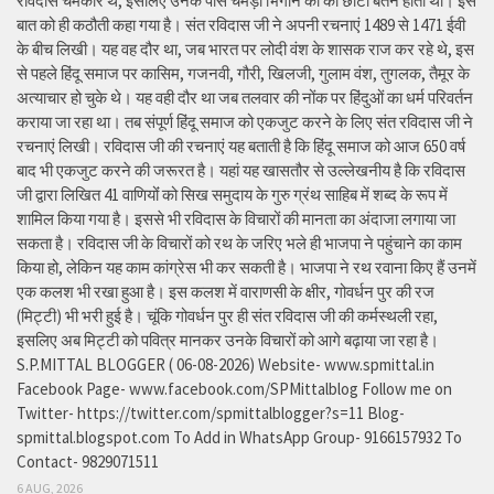
रविदास चर्मकार थे, इसलिए उनके पास चमड़ा भिगोने का का छोटा बर्तन होता था। इस
बात को ही कठौती कहा गया है। संत रविदास जी ने अपनी रचनाएं 1489 से 1471 ईवी
के बीच लिखी। यह वह दौर था, जब भारत पर लोदी वंश के शासक राज कर रहे थे, इस
से पहले हिंदू समाज पर कासिम, गजनवी, गौरी, खिलजी, गुलाम वंश, तुगलक, तैमूर के
अत्याचार हो चुके थे। यह वही दौर था जब तलवार की नोंक पर हिंदुओं का धर्म परिवर्तन
कराया जा रहा था। तब संपूर्ण हिंदू समाज को एकजुट करने के लिए संत रविदास जी ने
रचनाएं लिखी। रविदास जी की रचनाएं यह बताती है कि हिंदू समाज को आज 650 वर्ष
बाद भी एकजुट करने की जरूरत है। यहां यह खासतौर से उल्लेखनीय है कि रविदास
जी द्वारा लिखित 41 वाणियोंं को सिख समुदाय के गुरु ग्रंथ साहिब में शब्द के रूप में
शामिल किया गया है। इससे भी रविदास के विचारों की मानता का अंदाजा लगाया जा
सकता है। रविदास जी के विचारों को रथ के जरिए भले ही भाजपा ने पहुंचाने का काम
किया हो, लेकिन यह काम कांग्रेस भी कर सकती है। भाजपा ने रथ रवाना किए हैं उनमें
एक कलश भी रखा हुआ है। इस कलश में वाराणसी के क्षीर, गोवर्धन पुर की रज
(मिट्टी) भी भरी हुई है। चूंकि गोवर्धन पुर ही संत रविदास जी की कर्मस्थली रहा,
इसलिए अब मिट्टी को पवित्र मानकर उनके विचारों को आगे बढ़ाया जा रहा है।
S.P.MITTAL BLOGGER ( 06-08-2026) Website- www.spmittal.in
Facebook Page- www.facebook.com/SPMittalblog Follow me on
Twitter- https://twitter.com/spmittalblogger?s=11 Blog-
spmittal.blogspot.com To Add in WhatsApp Group- 9166157932 To
Contact- 9829071511
6 AUG, 2026