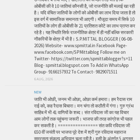
ओबीसी की वे 10 जातियां कौनसी है, जो राजनीति की मलाई खा रही
है। यदि वंचित जातियों के लोगों को ओबीसी का लाभ दिया जाता है तो
इस वर्ग में सामाजिक समानता भी आएगी। मौजूदा समय में सिर्फ 10
जातियों के लोग ही ओबीसी के 21 प्रतिशत कोटे का लाभ प्राप्त कर
रहे है। यह स्थिति सिर्फ राजनीतिक क्षेत्र में ही नहीं बल्कि सरकारी
नौकरियों के क्षेत्र में भी है। S.P.MITTAL BLOGGER ( 06-08-
2026) Website- www.spmittal.in Facebook Page-
www.facebook.com/SPMittalblog Follow me on
Twitter- https://twitter.com/spmittalblogger?s=11
Blog- spmittal.blogspot.com To Add in WhatsApp
Group- 9166157932 To Contact- 9829071511
6 AUG, 2026
NEW
जाति भी ओछी, जनम भी ओछा, ओछा कर्म हमारा। हम रैदास राम
राई को, कह रैदास बिचारा। मन चंगा तो कठौती में गंगा। गुरु ग्रंथ
साहिब में भी 41 वाणियों के शब्द। संत रविदास जी का यह विचार
आम लोगों तक पहुंचना जरूरी। भाजपा की तरह कांग्रेस भी पहल
कर सकती है। ================ संत कवि रविदास जी
650 वीं जयंती पर भाजपा पूरे देश में श्री गुरु रविदास महाराज
समरसता संकल्प अभियान चला रही है। इसी के अंतर्गत 5 अगस्त