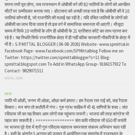
सपना तभी पूरा होगा, जब राजस्थान में ओबीसी वर्ग की 82 जातियों के लोगों को आरक्षित
सीटों पर उम्मीदवार बनाया जाए। डोटासरा को अच्छी तरह पता है कि ओबीसी की वे 10
जातियां कौनसी है, जो राजनीति की मलाई खा रही है। यदि वंचित जातियों के लोगों को
ओबीसी का लाभ दिया जाता है तो इस वर्ग में सामाजिक समानता भी आएगी। मौजूदा
समय में सिर्फ 10 जातियों के लोग ही ओबीसी के 21 प्रतिशत कोटे का लाभ प्राप्त कर
रहे है। यह स्थिति सिर्फ राजनीतिक क्षेत्र में ही नहीं बल्कि सरकारी नौकरियों के क्षेत्र में
भी है। S.P.MITTAL BLOGGER ( 06-08-2026) Website- www.spmittal.in
Facebook Page- www.facebook.com/SPMittalblog Follow me on
Twitter- https://twitter.com/spmittalblogger?s=11 Blog-
spmittal.blogspot.com To Add in WhatsApp Group- 9166157932 To
Contact- 9829071511
6 AUG, 2026
NEW
जाति भी ओछी, जनम भी ओछा, ओछा कर्म हमारा। हम रैदास राम राई को, कह रैदास
बिचारा। मन चंगा तो कठौती में गंगा। गुरु ग्रंथ साहिब में भी 41 वाणियों के शब्द। संत
रविदास जी का यह विचार आम लोगों तक पहुंचना जरूरी। भाजपा की तरह कांग्रेस भी
पहल कर सकती है। ================ संत कवि रविदास जी 650 वीं जयंती
पर भाजपा पूरे देश में श्री गुरु रविदास महाराज समरसता संकल्प अभियान चला रही
है। इसी के अंतर्गत 5 अगस्त को जयपुर में आयोजित एक समारोह में राजस्थान के