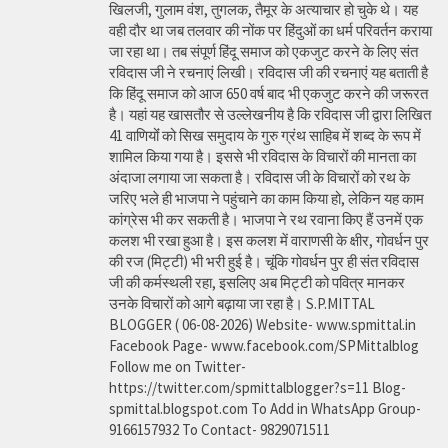
खिलजी, गुलाम वंश, तुगलक, तैमूर के अत्याचार हो चुके थे। यह
वही दौर था जब तलवार की नोंक पर हिंदुओं का धर्म परिवर्तन कराया
जा रहा था। तब संपूर्ण हिंदू समाज को एकजुट करने के लिए संत
रविदास जी ने रचनाएं लिखी। रविदास जी की रचनाएं यह बताती है
कि हिंदू समाज को आज 650 वर्ष बाद भी एकजुट करने की जरूरत
है। यहां यह खासतौर से उल्लेखनीय है कि रविदास जी द्वारा लिखित
41 वाणियोंं को सिख समुदाय के गुरु ग्रंथ साहिब में शब्द के रूप में
शामिल किया गया है। इससे भी रविदास के विचारों की मानता का
अंदाजा लगाया जा सकता है। रविदास जी के विचारों को रथ के
जरिए भले ही भाजपा ने पहुंचाने का काम किया हो, लेकिन यह काम
कांग्रेस भी कर सकती है। भाजपा ने रथ रवाना किए हैं उनमें एक
कलश भी रखा हुआ है। इस कलश में वाराणसी के क्षीर, गोवर्धन पुर
की रज (मिट्टी) भी भरी हुई है। चूंकि गोवर्धन पुर ही संत रविदास
जी की कर्मस्थली रहा, इसलिए अब मिट्टी को पवित्र मानकर
उनके विचारों को आगे बढ़ाया जा रहा है। S.P.MITTAL
BLOGGER ( 06-08-2026) Website- www.spmittal.in
Facebook Page- www.facebook.com/SPMittalblog
Follow me on Twitter-
https://twitter.com/spmittalblogger?s=11 Blog-
spmittal.blogspot.com To Add in WhatsApp Group-
9166157932 To Contact- 9829071511