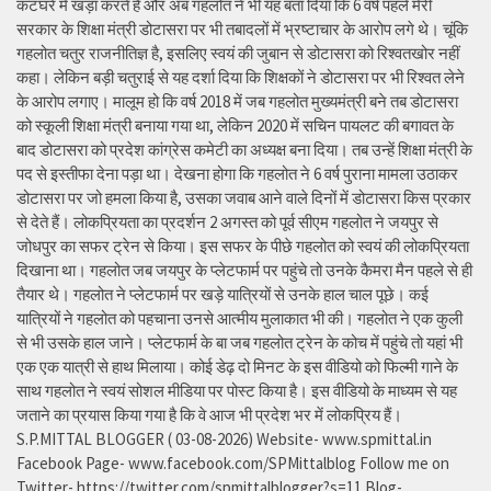
कटघरे में खड़ा करते हैं और अब गहलोत ने भी यह बता दिया कि 6 वर्ष पहले मेरी
सरकार के शिक्षा मंत्री डोटासरा पर भी तबादलों में भ्रष्टाचार के आरोप लगे थे। चूंकि
गहलोत चतुर राजनीतिज्ञ है, इसलिए स्वयं की जुबान से डोटासरा को रिश्वतखोर नहीं
कहा। लेकिन बड़ी चतुराई से यह दर्शा दिया कि शिक्षकों ने डोटासरा पर भी रिश्वत लेने
के आरोप लगाए। मालूम हो कि वर्ष 2018 में जब गहलोत मुख्यमंत्री बने तब डोटासरा
को स्कूली शिक्षा मंत्री बनाया गया था, लेकिन 2020 में सचिन पायलट की बगावत के
बाद डोटासरा को प्रदेश कांग्रेस कमेटी का अध्यक्ष बना दिया। तब उन्हें शिक्षा मंत्री के
पद से इस्तीफा देना पड़ा था। देखना होगा कि गहलोत ने 6 वर्ष पुराना मामला उठाकर
डोटासरा पर जो हमला किया है, उसका जवाब आने वाले दिनों में डोटासरा किस प्रकार
से देते हैं। लोकप्रियता का प्रदर्शन 2 अगस्त को पूर्व सीएम गहलोत ने जयपुर से
जोधपुर का सफर ट्रेन से किया। इस सफर के पीछे गहलोत को स्वयं की लोकप्रियता
दिखाना था। गहलोत जब जयपुर के प्लेटफार्म पर पहुंचे तो उनके कैमरा मैन पहले से ही
तैयार थे। गहलोत ने प्लेटफार्म पर खड़े यात्रियों से उनके हाल चाल पूछे। कई
यात्रियों ने गहलोत को पहचाना उनसे आत्मीय मुलाकात भी की। गहलोत ने एक कुली
से भी उसके हाल जाने। प्लेटफार्म के बा जब गहलोत ट्रेन के कोच में पहुंचे तो यहां भी
एक एक यात्री से हाथ मिलाया। कोई डेढ़ दो मिनट के इस वीडियो को फिल्मी गाने के
साथ गहलोत ने स्वयं सोशल मीडिया पर पोस्ट किया है। इस वीडियो के माध्यम से यह
जताने का प्रयास किया गया है कि वे आज भी प्रदेश भर में लोकप्रिय हैं।
S.P.MITTAL BLOGGER ( 03-08-2026) Website- www.spmittal.in
Facebook Page- www.facebook.com/SPMittalblog Follow me on
Twitter- https://twitter.com/spmittalblogger?s=11 Blog-