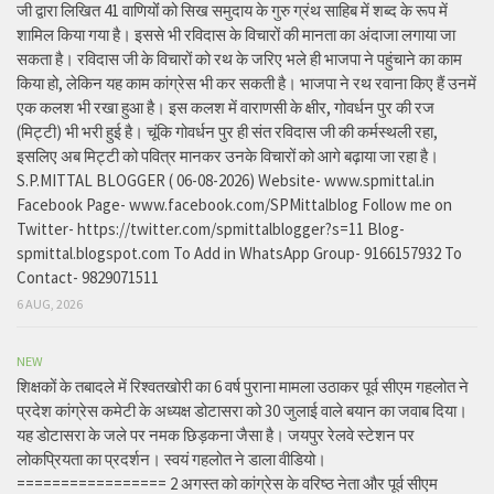
जी द्वारा लिखित 41 वाणियोंं को सिख समुदाय के गुरु ग्रंथ साहिब में शब्द के रूप में
शामिल किया गया है। इससे भी रविदास के विचारों की मानता का अंदाजा लगाया जा
सकता है। रविदास जी के विचारों को रथ के जरिए भले ही भाजपा ने पहुंचाने का काम
किया हो, लेकिन यह काम कांग्रेस भी कर सकती है। भाजपा ने रथ रवाना किए हैं उनमें
एक कलश भी रखा हुआ है। इस कलश में वाराणसी के क्षीर, गोवर्धन पुर की रज
(मिट्टी) भी भरी हुई है। चूंकि गोवर्धन पुर ही संत रविदास जी की कर्मस्थली रहा,
इसलिए अब मिट्टी को पवित्र मानकर उनके विचारों को आगे बढ़ाया जा रहा है।
S.P.MITTAL BLOGGER ( 06-08-2026) Website- www.spmittal.in
Facebook Page- www.facebook.com/SPMittalblog Follow me on
Twitter- https://twitter.com/spmittalblogger?s=11 Blog-
spmittal.blogspot.com To Add in WhatsApp Group- 9166157932 To
Contact- 9829071511
6 AUG, 2026
NEW
शिक्षकों के तबादले में रिश्वतखोरी का 6 वर्ष पुराना मामला उठाकर पूर्व सीएम गहलोत ने
प्रदेश कांग्रेस कमेटी के अध्यक्ष डोटासरा को 30 जुलाई वाले बयान का जवाब दिया।
यह डोटासरा के जले पर नमक छिड़कना जैसा है। जयपुर रेलवे स्टेशन पर
लोकप्रियता का प्रदर्शन। स्वयं गहलोत ने डाला वीडियो।
================= 2 अगस्त को कांग्रेस के वरिष्ठ नेता और पूर्व सीएम